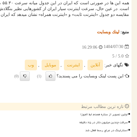
است. در عین حال، سرعت اینترنت سیار ایران از کشورهایی نظیر بنگلادش،
مقایسه دو جدول «اینترنت ثابت» و «اینترنت همراه» نشان میدهد که ایران
منبع:
لینك وبسایت
1404/07/30
16:29:06
/ 5
5.0
تگهای خبر:
آنلاین
,
اینترنت
,
موبایل
,
وب
این پست لینک وبسایت را می پسندید؟
(0)
(1)
تازه ترین مطالب مرتبط
اولین تصویر از ستاره همدم ابط الجوزا
سرقت چندین میلیون دلار در ۲۵ دقیقه
استارلینک در عراق رسما فعال شد