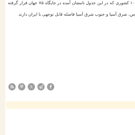
همه این ها در صورتی است که ایران در این جدول میانه سرعت ۵۵.۳۰ مگابیت برثانیه را ثبت کرده است و پایین تر از کشورهای مورد اشاره از بین ۱۰۷ کشوری که در این جدول نامشان آمده در جایگاه ۷۵ جهان قرار گرفته
رس، شرق آسیا و جنوب شرق آسیا فاصله قابل توجهی با ایران دارند.
X