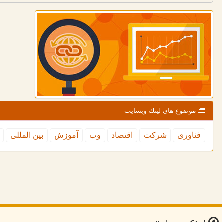
موضوع های لینك وبسایت
فناوری
شركت
اقتصاد
وب
آموزش
بین المللی