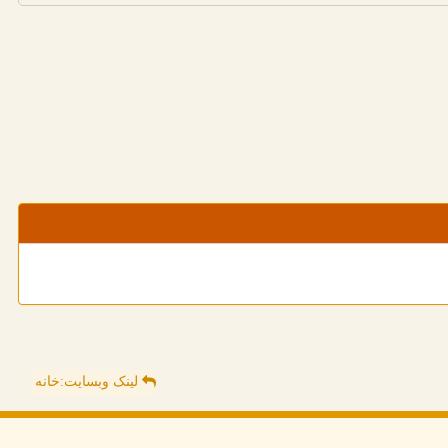
لینک وبسایت:خانه