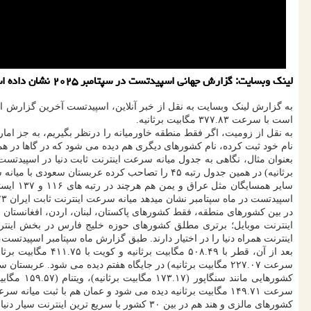
لینک وبسایت: گزارش جهانی اسپیدتست در سپتامبر ۲۰۲۵ نشان داده است سرعت اینترنت ایران در بین ۱۴۲ جهان قرار دارد؛ درحالی که کشورهای آسیایی با فاصله زیاد پیشتاز هستند.
است با سرعت ۳۷۷.۸۳ مگابیت برثانیه.
به نقل از زومیت، اگر فقط منطقه خاورمیانه را درنظر بگیریم، به جز اما
نام خود ثبت کرده، نام کشورهای دیگری هم دیده می شود که در گاها در هم
برثانیه) در همین جدول رتبه ۴۵ را تصاحب کرده عربستان سعودی با میانه سرعت ۱۲۸.۵۷ مگابیت برثانیه در رتبه ۴۸ ایستاده است.
اسپیدتست در ماه سپتامبر نشان میدهد میانه سرعت اینترنت ثابت ایران ۱۹.۲۳ مگابیت برثانیه است و این سرعت سبب شده
در بین کشورهای منطقه، فقط کشورهای پاکستان، لبنان، اردن، افغانستان و 
اینترنت موبایل؛ برتری مطلق کشورهای حوزه خلیج فارس در بخش اینترن
اینترنت همراه دنیا را در اختیار دارند. طبق گزارش ماه سپتامبر اسپیدتست، امارات متحده عربی با ثبت میانه سرعت ۷
سرعت ۲۲۷.۰۷ مگابیت برثانیه) در جایگاه هفتم دیده می شود. عربستان سعودی هم با ثبت میانه سرعت ۱۹۱.۴۰ مگابیت برثانیه در رده نهم این جدول ایستاده است.
سرعت ۱۴۹.۷۱ مگابیت برثانیه دیده می شود و عمان هم با ثبت میانه سرعت ۱۴۱.۰۷ مگابیت برثانیه رتبه بیست ویکم را در اختیار دارد.
کشورهای مالزی و هند هم در بین ۳۰ کشور با سریع ترین اینترنت سیار دنیا قرار دارند و به ترتیب با میانه سرعت ۱۴۰.۳۴ مگابیت برثانیه و ۱۲۹.۶۵ مگابیت برثانیه در رتبه های ۲۲ و ۲۸ ایستاده اند.