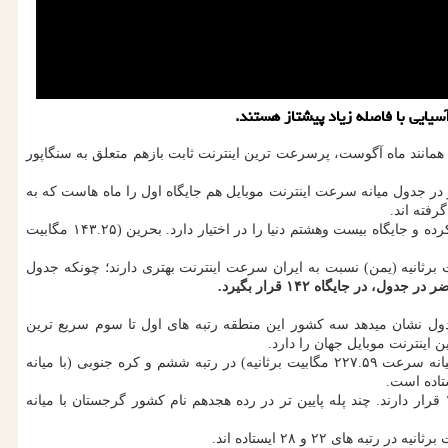
وضعیت اینترنت جهان در سپتامبر ۲۰۲۵ را منتشر نمود. بر طبق این گزارش، همانند ماه آگوست، پرسرعت ترین اینترنت ثابت بازهم متعلق به سنگاپور
 در جدول میانه سرعت اینترنت موبایل هم جایگاه اول را ماه هاست که به
رفته اند.
بعنوان مثال، نگاهی به جدول میانه سرعت اینترنت ثابت دنیا در اسپیدتست طی ماه سپتامبر ۲۰۲۵ قطر با میانه سرعت ۱۵۴.۹۶ مگابیت برثانیه را ثبت کرده و جایگاه بیست وهشتم دنیا را در اختیار دارد. بحرین (۱۴۳.۲۵ مگابیت
عراق و یمن هم هرچند در رتبه های ۱۱۶ و ۱۳۷ ایستاده اند اما با ثبت میانه سرعت ۴۱.۸۵ مگابیت برثانیه (عراق) و ۲۰.۴۱ مگابیت برثانیه (یمن) نسبت به ایران سرعت اینترنت بهتری دارند؛ چونکه جدول
دول نشان میدهد سه کشور این منطقه رتبه های اول تا سوم سریع ترین
بعد از آن، قطر با ۵۰۸.۴۹ مگابیت برثانیه و کویت با ۴۱۱.۷۵ مگابیت برثانیه به ترتیب دوم و سوم هستند. در رتبه های بعدی نام کشورهای بحرین (با میانه سرعت ۲۲۷.۵۹ مگابیت برثانیه) در رتبه ششم و کره جنوبی (با میانه
کشورهایی مانند سنگاپور (۱۷۳.۱۷ مگابیت برثانیه)، ویتنام (۱۵۹.۵۷ مگابیت برثانیه)، چین (۱۵۶.۶۶ مگابیت برثانیه) به ترتیب در رتبه های ۱۱، ۱۳ و ۱۵ قرار دارند. چند پله پایین تر در رده هجدهم نام کشور گرجستان با میانه