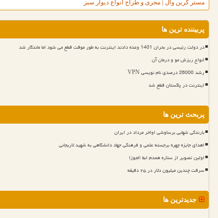
مستر گرین وال | مجری و طراح انواع دیوار سبز
پربیننده ترین ها
در دولت رئیسی در بحران 1401 وعده دادند اینترنت به طور موقت قطع می شود اما ماندگار شد
انواع ریزش مو و درمان آن
رشد 26000 درصدی نام نویسی VPN
اینترنت در پاکستان قطع شد
پربحث ترین ها
بارندگی شهابی برساوشی اواخر مرداد در ایران
اهدای جایزه چهره برجسته علمی و فرهنگی جهاد دانشگاهی به شهید لاریجانی
اولین تصویر از ستاره همدم ابط الجوزا
سرقت چندین میلیون دلار در ۲۵ دقیقه
جدیدترین ها