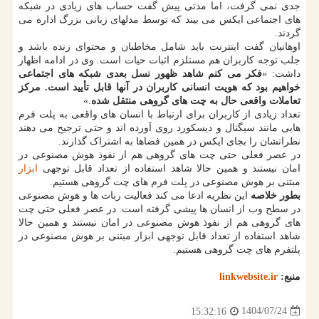
جدی نمی گرفت، اما مدتی پیش گفت حساب های زیادی در شبکه
های اجتماعی ایکس می بیند که توسط مدلهای زبانی بزرگ اداره می
گردند.
اوهانیان گفت اینترنت باید شامل مخاطبان و محتوای زنده باشد و
جلب توجه کاربران هم مستلزم اثبات حیات است. وی در ادامه اظهار
داشت: «
فکر می کنم شاهد ظهور نسل بعدی شبکه های اجتماعی
خواهیم بود که هویت انسانی کاربران در آنها قابل تأیید است. مرکز
تعاملات واقعی حال به چت های گروهی منتقل شده
.»
تعداد زیادی از کاربران برای ارتباط با انسان های واقعی به پلت فرم
هایی مانند سیگنال و دیسکورد روی آورده اند و حتی ترجیح می دهند
نظراتشان را بجای ایکس در همین فضاها به اشتراک گذارند.
در عصر فعلی حتی چت های گروهی هم از نفوذ هوش مصنوعی در
امان نیستند و همین حالا شاهد استفاده از تعداد قابل توجهی
ابزار
مبتنی بر هوش مصنوعی در پلت فرم های چت گروهی هستیم.
بطور خلاصه
این نظریه ادعا می کند فعالیت ربات ها و هوش مصنوعی
در سطح وب از انسان ها پیشی گرفته است. در عصر فعلی حتی چت
های گروهی هم از نفوذ هوش مصنوعی در امان نیستند و همین حالا
شاهد استفاده از تعداد قابل توجهی ابزار مبتنی بر هوش مصنوعی در
پلتفرم های چت گروهی هستیم.
منبع:
linkwebsite.ir
1404/07/24
15:32:16