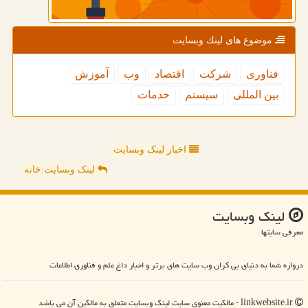
موضوع های لینك وبسایت
فناوری
شركت
اقتصاد
وب
آموزش
بین المللی
سیستم
خدمات
اخبار لینک وبسایت
لینک وبسایت:خانه
لینك وبسایت
معرفی سایتها
دروازه شما به دنیای بی کران وب سایت های برتر و اخبار داغ علم و فناوری اطلاعات
linkwebsite.ir - مالکیت معنوی سایت لینك وبسایت متعلق به مالکین آن می باشد