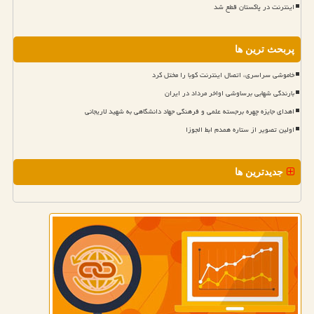
اینترنت در پاکستان قطع شد
پربحث ترین ها
خاموشی سراسری، اتصال اینترنت کوبا را مختل کرد
بارندگی شهابی برساوشی اواخر مرداد در ایران
اهدای جایزه چهره برجسته علمی و فرهنگی جهاد دانشگاهی به شهید لاریجانی
اولین تصویر از ستاره همدم ابط الجوزا
جدیدترین ها