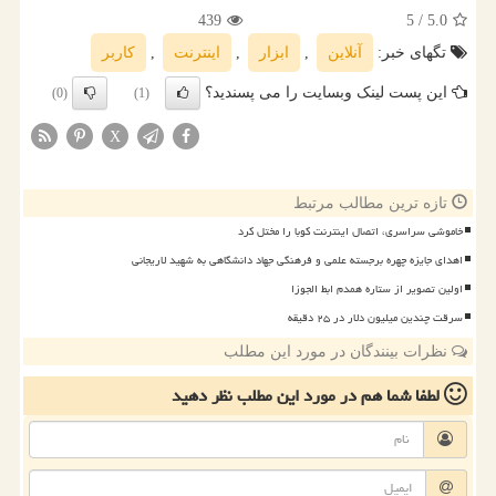
439
/ 5
5.0
تگهای خبر:
آنلاین
,
ابزار
,
اینترنت
,
كاربر
این پست لینک وبسایت را می پسندید؟
(0)
(1)
X
تازه ترین مطالب مرتبط
خاموشی سراسری، اتصال اینترنت کوبا را مختل کرد
اهدای جایزه چهره برجسته علمی و فرهنگی جهاد دانشگاهی به شهید لاریجانی
اولین تصویر از ستاره همدم ابط الجوزا
سرقت چندین میلیون دلار در ۲۵ دقیقه
نظرات بینندگان در مورد این مطلب
لطفا شما هم
در مورد این مطلب
نظر دهید