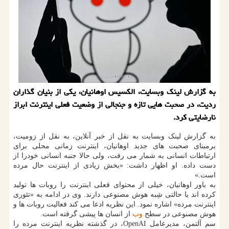
به گزارش لینک وبسایت، الکسیس اوهانیان، یکی از بنیان گذاران
ردیت، در صحبت هایی تازه و جنجالی از وضعیت فعلی اینترنت ابراز
نارضایتی کرد.
به گزارش لینک وبسایت به نقل از خبر آنلاین، به نقل از زومیت،
برمبنای صحبت های جدید اوهانیان، اینترنت زمانی محلی برای
ارتباطات انسانی به شمار می رفت، ولی حالا جنبه انسانی خودرا از
دست داده. او اظهار داشت: «بخش زیادی از اینترنت حال مرده
است.»
به باور اوهانیان، خیلی از محتوای فعلی اینترنت را روبات ها تولید
کرده اند یا حالتی شِبه هوش مصنوعی دارند. وی در ادامه به «تئوری
اینترنت مرده» اشاره نمود. این نظریه ادعا می کند فعالیت روبات ها و
هوش مصنوعی در سطح
وب
از انسان ها پیشی گرفته است.
سم آلتمن، مدیرعامل OpenAI، در گذشته نظریه اینترنت مرده را