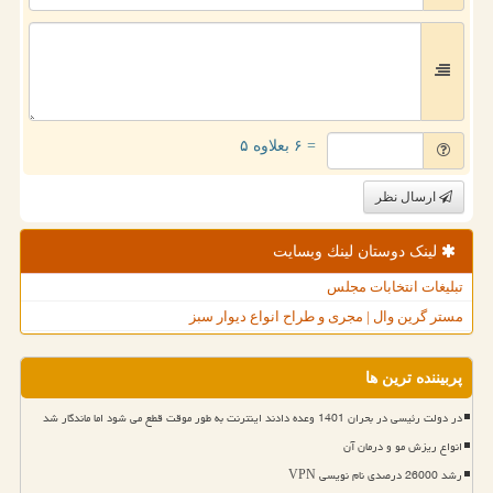
= ۶ بعلاوه ۵
ارسال نظر
لینک دوستان لینك وبسایت
تبلیغات انتخابات مجلس
مستر گرین وال | مجری و طراح انواع دیوار سبز
پربیننده ترین ها
در دولت رئیسی در بحران 1401 وعده دادند اینترنت به طور موقت قطع می شود اما ماندگار شد
انواع ریزش مو و درمان آن
رشد 26000 درصدی نام نویسی VPN