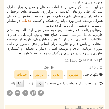
مورد بررسی قرار داد.
در این جلسه، گزارشی از اقدامات معاونان و مدیران وزارت ارایه
شد که طی روزهای گذشته با برگزاری نشست های برخط با
فرمانداران شهرستان های مختلف فارس، وضعیت پوشش شبکه های
همراه، توسعه فیبر نوری، پایداری شبکه و کیفیت
خدمات
در مناطق
روستایی و صنعتی را ارزیابی کرده بودند.
برمبنای برنامه اعلام شده، روز دوم سفر وزیر ارتباطات به استان
فارس، شامل مراسم رسمی افتتاح ۴۵۵ پروژه ارتباطی و فناوری
اطلاعات با اعتباری بالاتر از ۴۲ هزار میلیاردریال، بازدید از مؤسسه
استنادی و پایش علم و فناوری جهان اسلام (ISC)، حضور در جلسه
شورای برنامه ریزی و توسعه استان، دیدار با نخبگان و کنشگران
فناوری و شرکت در مراسم بزرگداشت روز حافظ خواهد بود.
1404/07/21
11:15:36
659
/ 5
5.0
تگهای خبر:
آموزش
,
آنلاین
,
اپراتور
,
خدمات
این پست لینک وبسایت را می پسندید؟
(0)
(1)
X
تازه ترین مطالب مرتبط