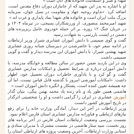
شهدا و صبر و استقامت خانواده های آنان است.»
او با اشاره به پدر این شهید که از جانبازان دوران دفاع مقدس است،
اضافه کرد: «تداوم روحیه جهاد و مقاومت در نسل جوان، سرمایه
بزرگ ملت ایران است و خانواده های شهدا نماد پایداری و عزت اند.»
شهید امیرمحمد منصوری، از ورزشکاران بسیجی، در تیرماه ۱۴۰۴ و
در جریان جنگ ۱۲ روزه، بر اثر حمله خودروی حامل ریزپرنده های
دشمن در ایست بازرسی، به شهادت رسید.
گفت و گوی صمیمی با دانش آموزان عشایری شیراز وزیر ارتباطات
در ادامه سفر خود، با حاضرشدن در دبیرستان شبانه روزی عشایری
شهید بهشتی شیراز، با دانش آموزان این مدرسه دیدار و گفت و گویی
صمیمی داشت.
وی در این بازدید ضمن حضور در سالن مطالعه و خوابگاه مدرسه، با
دانش آموزان درباره ی شرایط تحصیل و امکانات مدارس عشایری
گفت و گو کرد و با یادآوری خاطرات دوران تحصیل خود، اظهار
داشت: «امکانات آموزشی امروز با گذشته قابل قیاس نیست، اما آن
چه همیشه تعیین کننده است، پشتکار و انگیزه دانش آموزان است.»
هاشمی همین طور یاد و نام زنده یاد محمد بهمن بیگی، بنیان گذار
آموزش
عشایری در ایران را گرامی داشت و او را شخصیتی اثرگذار
در تاریخ آموزش کشور دانست.
وزیر ارتباطات در آخر این دیدار، آمادگی وزارت خانه را برای رفع
نیازهای ارتباطی و فناورانه مدارس عشایری استان فارس اعلام نمود.
نشست بررسی وضعیت ارتباطات استان فارس در آخر برنامه های
روز نخست، سید ستار هاشمی در نشست مشترک با مدیران ستادی و
استانی وزارت ارتباطات، آخرین وضعیت پروژه های ارتباطی استان را