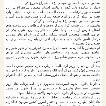
مقدس حضرت احمد بن موسی (ع) شاهچراغ شروع کرد.
دیدار با نماینده ولی فقیه و تولیت آستان مقدس شاهچراغ در این
نشست، وزیر ارتباطات با حجت الاسلام لطف الله دژکام؛ نماینده ولی
فقیه در استان فارس و امام جمعه شیراز، و همین طور تولیت آستان
مقدس احمد بن موسی (ع) دیدار و گفت و گو کرد.
هاشمی در این جلسه گزارشی از وضعیت ارتباطات و زیرساخت های
استان فارس ارایه داد و با اشاره به ناترازی برق بعنوان یکی از
عوامل کاهش مقطعی کیفیت شبکه، تاکید کرد: «اپراتورهای موبایل
درحال تامین باتری های جدید برای افزایش پایداری شبکه در زمان
قطعی برق هستند.»
او همینطور با اشاره به اهمیت اجرای طرح فیبرنوری در شهر شیراز و
مناطق مذهبی، دستور داد زیرساخت های ارتباطی مبتنی بر فیبر نوری
در محدوده حرم مطهر شاهچراغ با همکاری شهرداری شیراز تسریع
شود.
بعد از این دیدار، وزیر ارتباطات به زیارت حرم مطهر حضرت احمد
بن موسی (ع) رفت، مرقد آیت الله دستغیب را زیارت کرد و با قرائت
فاتحه، به مقام شهدای حملات تروریستی آستان مقدس ادای احترام
نمود.
دیدار با خانواده شهید امیرمحمد منصوری در ادامه برنامه های روز
نخست، سید ستار هاشمی با حاضرشدن در منزل شهید امیرمحمد
منصوری در شیراز، از خانواده این شهید والامقام تجلیل نمود.
وزیر ارتباطات در این جلسه با تجلیل از مقام شامخ شهیدان و خانواده
های آنان اظهار داشت: «امنیت و اقتدار امروز کشور مرهون فداکاری