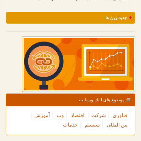
جدیدترین ها
موضوع های لینك وبسایت
فناوری
شركت
اقتصاد
وب
آموزش
بین المللی
سیستم
خدمات