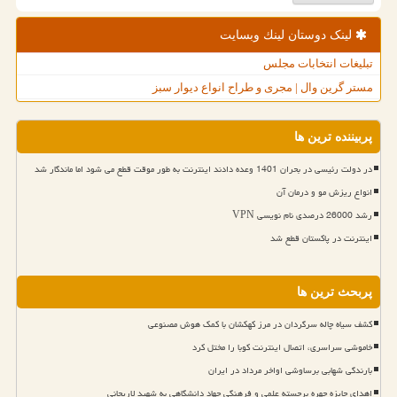
لینک دوستان لینك وبسایت
تبلیغات انتخابات مجلس
مستر گرین وال | مجری و طراح انواع دیوار سبز
پربیننده ترین ها
در دولت رئیسی در بحران 1401 وعده دادند اینترنت به طور موقت قطع می شود اما ماندگار شد
انواع ریزش مو و درمان آن
رشد 26000 درصدی نام نویسی VPN
اینترنت در پاکستان قطع شد
پربحث ترین ها
کشف سیاه چاله سرگردان در مرز کهکشان با کمک هوش مصنوعی
خاموشی سراسری، اتصال اینترنت کوبا را مختل کرد
بارندگی شهابی برساوشی اواخر مرداد در ایران
اهدای جایزه چهره برجسته علمی و فرهنگی جهاد دانشگاهی به شهید لاریجانی