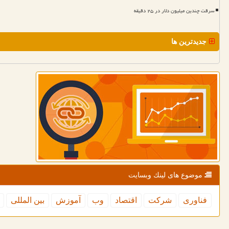
سرقت چندین میلیون دلار در ۲۵ دقیقه
جدیدترین ها
موضوع های لینك وبسایت
فناوری
شركت
اقتصاد
وب
آموزش
بین المللی