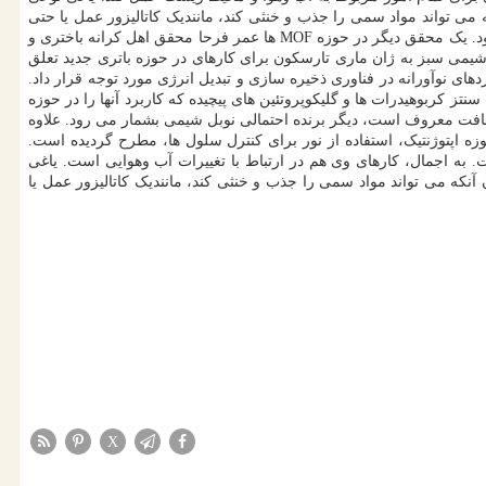
 می تواند مواد سمی را جذب و خنثی کند، مانندیک کاتالیزور عمل یا حتی
آب را از هوای صحرا جذب نماید. پیش از این در کنار نام یاغی به سوسومو کیتاگاوا و ماکوتو فوجیتا هم اشاره شده که پیشگامان این فناوری بشمار می رود. یک محقق دیگر در حوزه MOF ها عمر فرحا محقق اهل کرانه باختری و
 شیمی سبز به ژان ماری تارسکون برای کارهای در حوزه باتری جدید تعلق
ای نوآورانه در فناوری ذخیره سازی و تبدیل انرژی مورد توجه قرار داد.
تز کربوهیدرات ها و گلیکوپروتئین های پیچیده که کاربرد آنها را در حوزه
بافت معروف است، دیگر برنده احتمالی نوبل شیمی بشمار می رود. علاوه
ه اپتوژنتیک، استفاده از نور برای کنترل سلول ها، مطرح گردیده است.
 به اجمال، کارهای وی هم در ارتباط با تغییرات آب وهوایی است. یاغی
ی دارد، همچون آنکه می تواند مواد سمی را جذب و خنثی کند، مانندیک کاتالیزور عمل یا
X