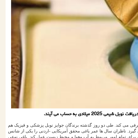
ادی به حساب می آیند.
می رویال علمی سوئد برنده یا برندگان این جایزه را در ساعت ۱۱: ۴۵ دقیقه به وقت محلی معرفی می کند. طی دو روز گذشته برندگان جوایز نوبل پزشکی و فیزیک هم
ی گیرد. ناظران سال ها عمر یاغی محقق آمریکایی -اردنی را یکی از شانس
ری برای تمام امور مربوط به آب وهوا و محیط زیست عمل کند. یاغی نوعی