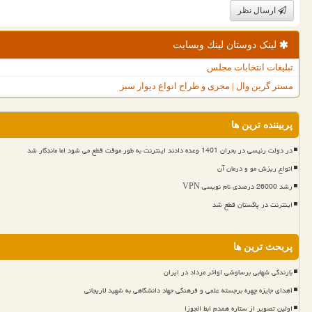
ارسال نظر
لینک دوستان لینك وبسایت
تبلیغات انتخابات مجلس
مستر گرین وال | مجری و طراح انواع دیوار سبز
پربیننده ترین ها
در دولت رئیسی در بحران 1401 وعده دادند اینترنت به طور موقت قطع می شود اما ماندگار شد
انواع ریزش مو و درمان آن
رشد 26000 درصدی نام نویسی VPN
اینترنت در پاکستان قطع شد
پربحث ترین ها
بارندگی شهابی برساوشی اواخر مرداد در ایران
اهدای جایزه چهره برجسته علمی و فرهنگی جهاد دانشگاهی به شهید لاریجانی
اولین تصویر از ستاره همدم ابط الجوزا