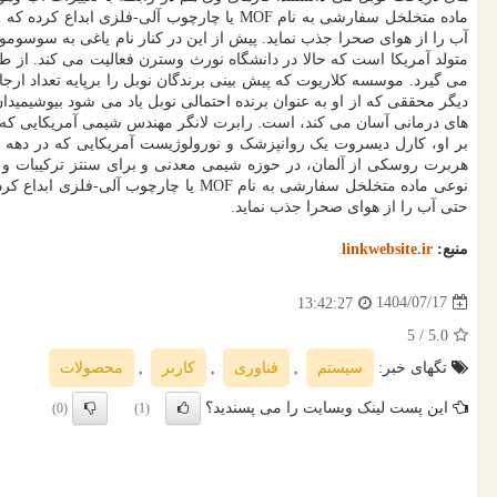
ماده متخلخل سفارشی به نام MOF یا چارچوب آلی-فلزی ابداع کرده که حالا در
متولد آمریکا است که حالا در دانشگاه نورث وسترن فعالیت می کند. از ط
می گیرد. موسسه کلاریوت که پیش بینی برندگان نوبل را برپایه تعداد ارج
دیگر محققی که از او به عنوان برنده احتمالی نوبل یاد می شود بیوشیمیدان
های درمانی آسان می کند، است. رابرت لانگر مهندس شیمی آمریکایی که ب
بر او، کارل دیسروت یک روانپزشک و نورولوژیست آمریکایی که در دهه گذ
هربرت روسکی از آلمان، در حوزه شیمی معدنی و برای سنتز ترکیبات و مو
نوعی ماده متخلخل سفارشی به نام MOF 
حتی آب را از هوای صحرا جذب نماید.
منبع:
linkwebsite.ir
1404/07/17
13:42:27
/ 5
5.0
تگهای خبر:
سیستم
,
فناوری
,
كاربر
,
محصولات
این پست لینک وبسایت را می پسندید؟
(0)
(1)