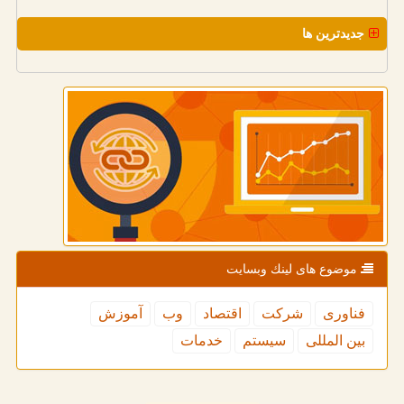
جدیدترین ها
موضوع های لینك وبسایت
فناوری
شركت
اقتصاد
وب
آموزش
بین المللی
سیستم
خدمات