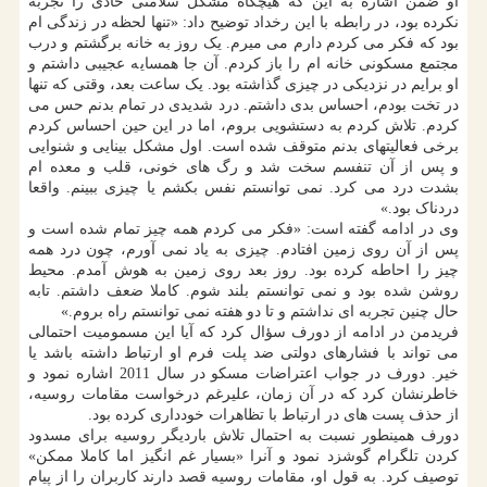
او ضمن اشاره به این که هیچگاه مشکل سلامتی حادی را تجربه
نکرده بود، در رابطه با این رخداد توضیح داد: «تنها لحظه در زندگی ام
بود که فکر می کردم دارم می میرم. یک روز به خانه برگشتم و درب
مجتمع مسکونی خانه ام را باز کردم. آن جا همسایه عجیبی داشتم و
او برایم در نزدیکی در چیزی گذاشته بود. یک ساعت بعد، وقتی که تنها
در تخت بودم، احساس بدی داشتم. درد شدیدی در تمام بدنم حس می
کردم. تلاش کردم به دستشویی بروم، اما در این حین احساس کردم
برخی فعالیتهای بدنم متوقف شده است. اول مشکل بینایی و شنوایی
و پس از آن تنفسم سخت شد و رگ های خونی، قلب و معده ام
بشدت درد می کرد. نمی توانستم نفس بکشم یا چیزی ببینم. واقعا
دردناک بود.»
وی در ادامه گفته است: «فکر می کردم همه چیز تمام شده است و
پس از آن روی زمین افتادم. چیزی به یاد نمی آورم، چون درد همه
چیز را احاطه کرده بود. روز بعد روی زمین به هوش آمدم. محیط
روشن شده بود و نمی توانستم بلند شوم. کاملا ضعف داشتم. تابه
حال چنین تجربه ای نداشتم و تا دو هفته نمی توانستم راه بروم.»
فریدمن در ادامه از دورف سؤال کرد که آیا این مسمومیت احتمالی
می تواند با فشارهای دولتی ضد پلت فرم او ارتباط داشته باشد یا
خیر. دورف در جواب اعتراضات مسکو در سال 2011 اشاره نمود و
خاطرنشان کرد که در آن زمان، علیرغم درخواست مقامات روسیه،
از حذف پست های در ارتباط با تظاهرات خودداری کرده بود.
دورف همینطور نسبت به احتمال تلاش باردیگر روسیه برای مسدود
کردن تلگرام گوشزد نمود و آنرا «بسیار غم انگیز اما کاملا ممکن»
توصیف کرد. به قول او، مقامات روسیه قصد دارند کاربران را از پیام