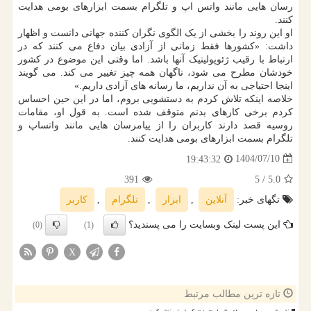
رسان هایی مانند واتس اپ و تلگرام بسمت ابزارهای بومی هدایت
کنند.
او این روند را بخشی از یک الگوی نگران کننده جهانی دانست و اظهار
داشت: «کشورها فقط زمانی از آزادی بیان دفاع می کنند که در
ارتباط با رقیب ژئوپولیتیک آنها باشد. اما وقتی این موضوع در کشور
خودشان مطرح می شود، ناگهان همه چیز تغییر می کند. می گویند
اینجا احتیاجی به آن نداریم، ما رسانه های آزادی داریم.»
خلاصه اینکه تلاش کردم به دستشویی بروم، اما در این حین احساس
کردم برخی کارهای بدنم متوقف شده است. به قول او، مقامات
روسیه قصد دارند کاربران را از پیامرسان هایی مانند واتساپ و
تلگرام بسمت ابزارهای بومی هدایت کنند.
1404/07/10
19:43:32
391
/ 5
5.0
تگهای خبر:
آنلاین
,
ابزار
,
تلگرام
,
كاربر
این پست لینک وبسایت را می پسندید؟
(0)
(1)
X
تازه ترین مطالب مرتبط