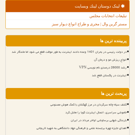
لینک دوستان لینك وبسایت
تبلیغات انتخابات مجلس
مستر گرین وال | مجری و طراح انواع دیوار سبز
پربیننده ترین ها
در دولت رئیسی در بحران 1401 وعده دادند اینترنت به طور موقت قطع می شود اما ماندگار شد
انواع ریزش مو و درمان آن
رشد 26000 درصدی نام نویسی VPN
اینترنت در پاکستان قطع شد
پربحث ترین ها
کشف سیاه چاله سرگردان در مرز کهکشان با کمک هوش مصنوعی
خاموشی سراسری، اتصال اینترنت کوبا را مختل کرد
بارندگی شهابی برساوشی اواخر مرداد در ایران
اهدای جایزه چهره برجسته علمی و فرهنگی جهاد دانشگاهی به شهید لاریجانی