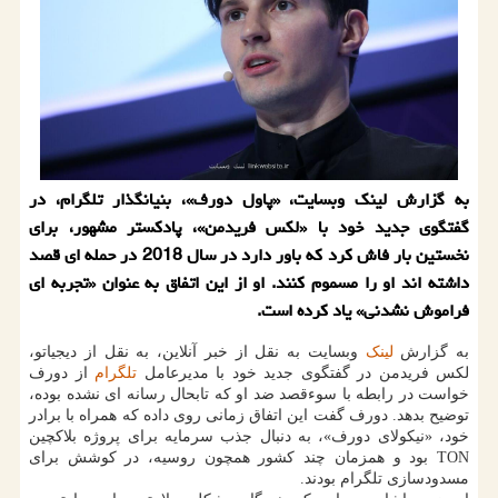
به گزارش لینک وبسایت، «پاول دورف»، بنیانگذار تلگرام، در
گفتگوی جدید خود با «لکس فریدمن»، پادکستر مشهور، برای
نخستین بار فاش کرد که باور دارد در سال 2018 در حمله ای قصد
داشته اند او را مسموم کنند. او از این اتفاق به عنوان «تجربه ای
فراموش نشدنی» یاد کرده است.
به گزارش
لینک
وبسایت به نقل از خبر آنلاین، به نقل از دیجیاتو،
لکس فریدمن در گفتگوی جدید خود با مدیرعامل
تلگرام
از دورف
خواست در رابطه با سوءقصد ضد او که تابحال رسانه ای نشده بوده،
توضیح بدهد. دورف گفت این اتفاق زمانی روی داده که همراه با برادر
خود، «نیکولای دورف»، به دنبال جذب سرمایه برای پروژه بلاکچین
TON بود و همزمان چند کشور همچون روسیه، در کوشش برای
مسدودسازی تلگرام بودند.