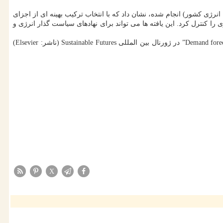
رژی کشور) انجام شده، نشان داد که با انتخاب ترکیب بهینه ای از اجزای
را کنترل کرد. این یافته ها می تواند برای نهادهای سیاست گذار انرژی و
شایان ذکر است که متن کامل این مطالعه (اینجا) تحت عنوان “Demand forecasting and PV/EV-integrated energy system modeling for achieving a sustainable island” در ژورنال بین المللی Sustainable Futures (ناشر: Elsevier)
X