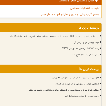
لینک دوستان لینك وبسایت
تبلیغات انتخابات مجلس
مستر گرین وال | مجری و طراح انواع دیوار سبز
پربیننده ترین ها
در دولت رئیسی در بحران 1401 وعده دادند اینترنت به طور موقت قطع می شود اما ماندگار شد
انواع ریزش مو و درمان آن
رشد 26000 درصدی نام نویسی VPN
اینترنت در پاکستان قطع شد
پربحث ترین ها
خاموشی سراسری، اتصال اینترنت کوبا را مختل کرد
بارندگی شهابی برساوشی اواخر مرداد در ایران
اهدای جایزه چهره برجسته علمی و فرهنگی جهاد دانشگاهی به شهید لاریجانی
اولین تصویر از ستاره همدم ابط الجوزا