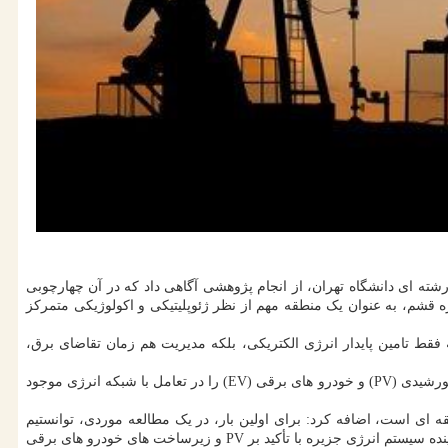
شته ای دانشگاه تهران، از انجام پژوهشی آگاهی داد که در آن چهارچوبی
قشم، به عنوان یک منطقه مهم از نظر ژئوپلیتیکی و اکولوژیکی متمرکز
قط تامین پایدار انرژی الکتریکی، بلکه مدیریت هم زمان تقاضای برق،
استاد دانشکده مهندسی انرژی و منابع پایدار در این پروژه، اشاره کرد: کوشیدیم با نگاهی جامع، مدل سازی یک سیستم انرژی ترکیبی مبتنی بر پنل های خورشیدی (PV) و خودرو های برقی (EV) را در تعامل با شبکه انرژی موجود
ه ای است، اضافه کرد: برای اولین بار، در یک مطالعه موردی، توانستیم
مصرف انرژی و سوخت در یک جزیره راهبردی مانند قشم را مدل سازی نماییم. این پیش بینی ها به ما اجازه می دهد تا ظرفیتهای ضروری جهت توسعه آینده سیستم انرژی جزیره با تأکید بر PV و زیرساخت های خودرو های برقی