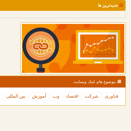
جدیدترین ها
موضوع های لینك وبسایت
فناوری
شركت
اقتصاد
وب
آموزش
بین المللی