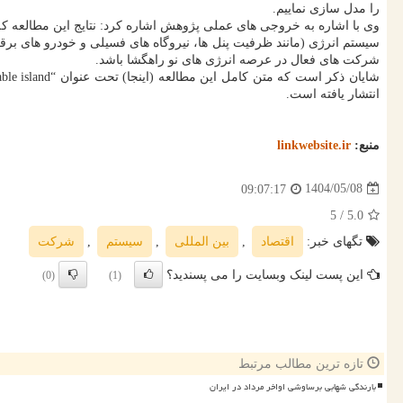
را مدل سازی نماییم.
وی با اشاره به خروجی های عملی پژوهش اشاره کرد: نتایج این مطالعه که 
سیستم انرژی (مانند ظرفیت پنل ها، نیروگاه های فسیلی و خودرو های برقی)
شرکت های فعال در عرصه انرژی های نو راهگشا باشد.
انتشار یافته است.
منبع:
linkwebsite.ir
1404/05/08
09:07:17
/ 5
5.0
تگهای خبر:
اقتصاد
,
بین المللی
,
سیستم
,
شركت
این پست لینک وبسایت را می پسندید؟
(0)
(1)
تازه ترین مطالب مرتبط
بارندگی شهابی برساوشی اواخر مرداد در ایران