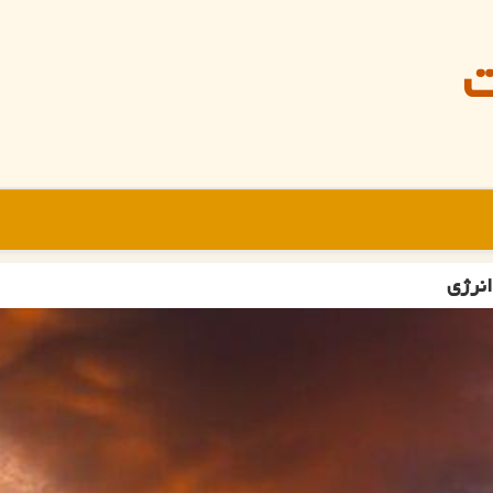
ت
انرژی