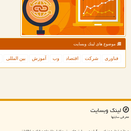
موضوع های لینك وبسایت
فناوری
شركت
اقتصاد
وب
آموزش
بین المللی
لینك وبسایت
معرفی سایتها
دروازه شما به دنیای بی کران وب سایت های برتر و اخبار داغ علم و فناوری اطلاعات