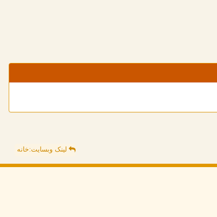
لینک وبسایت:خانه