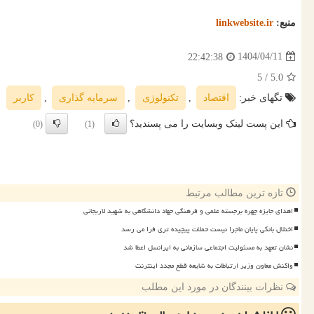
منبع:
linkwebsite.ir
1404/04/11
22:42:38
/ 5
5.0
تگهای خبر:
اقتصاد
,
تكنولوژی
,
سرمایه گذاری
,
كاربر
این پست لینک وبسایت را می پسندید؟
(0)
(1)
تازه ترین مطالب مرتبط
اهدای جایزه چهره برجسته علمی و فرهنگی جهاد دانشگاهی به شهید لاریجانی
اختلال بانکی پایان ماجرا نیست حملات پیچیده تری فرا می رسد
نشان تعهد به مسئولیت اجتماعی سازمانی به ایرانسل اعطا شد
واکنش معاون وزیر ارتباطات به شایعه قطع مجدد اینترنت
نظرات بینندگان در مورد این مطلب