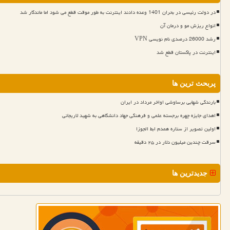
در دولت رئیسی در بحران 1401 وعده دادند اینترنت به طور موقت قطع می شود اما ماندگار شد
انواع ریزش مو و درمان آن
رشد 26000 درصدی نام نویسی VPN
اینترنت در پاکستان قطع شد
پربحث ترین ها
بارندگی شهابی برساوشی اواخر مرداد در ایران
اهدای جایزه چهره برجسته علمی و فرهنگی جهاد دانشگاهی به شهید لاریجانی
اولین تصویر از ستاره همدم ابط الجوزا
سرقت چندین میلیون دلار در ۲۵ دقیقه
جدیدترین ها