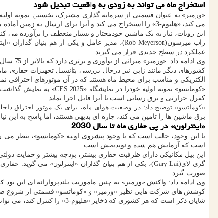
استخراج ماه می تواند به زودی به واقعیت تبدیل شود
می کند، «هلیوم-3» را استخراج می کند و آنرا برای ارسال به زمین آماده می کند.
این روبات، نیاز به یک ماشین خودمختار و بسیار منعطف را برآورده می کند
راب میرسون(Rob Meyerson)، مدیر عامل و یکی از ه
عملکرد در سطح جدیدی قرار می گیرند.
وی ادامه داد: «ورمیر» میراثی از نوآوری و برتری دارد که بالاتر از 75 سال پیش شروع شده است که ما را به شریکی ایده آل برای «اینترلون» مبدل می کند.
الکتریکی و مناسب برای محیط ماه هستند که در آن موتورهای احتراقی نمی ت
کنترل حرارتی و برق رسانی است تا آنرا قابل اجرا نماید.
«کوماتسو» توضیح داد: در وضعیت هوای ماه، برای یک موتور احتراق داخل
برق ماشین ها را تامین می کند، چاره ای بدیهی هستند، اما پاسخ به این نیا
«اینترلون» در پی حفاری ماه تا سال 2030
با این وجود، جالب است که با وجود پیشروی اولیه «کوماتسو»، بنظر می رسد 
است که آزمایش هم شده و نویدبخش است.
این بیل مکانیکی دارای ظرفیت حفاری بیشتر، بودجه بیشتر و حمایت دولتی است. به این ع
صورت گیرد.
وی ادامه داد: واکنش «ورمیر» به چنین ماموریت بلندپروازانه ای این بود ک
کوشش های شرکت هایی نظیر «ورمیر» و «کوماتسو» قسمتی از شروع صنعتی 
شایان ذکر است که هر کشوری که ذخایر «هلیوم-3» را کنترل کند، می تواند یک مزیت فناوری راهبردی داشته باشد که احیانا بر ژئوپلیتیک جهانی و