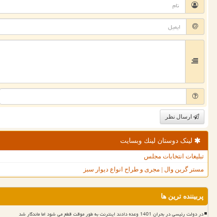
ارسال نظر
لینک دوستان لینك وبسایت
تبلیغات انتخابات مجلس
مستر گرین وال | مجری و طراح انواع دیوار سبز
پربیننده ترین ها
در دولت رئیسی در بحران 1401 وعده دادند اینترنت به طور موقت قطع می شود اما ماندگار شد