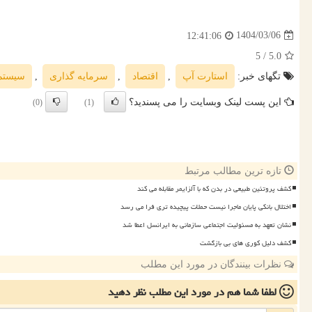
1404/03/06
12:41:06
/ 5
5.0
تگهای خبر:
استارت آپ
,
اقتصاد
,
سرمایه گذاری
,
سیستم
این پست لینک وبسایت را می پسندید؟
(0)
(1)
تازه ترین مطالب مرتبط
کشف پروتئین طبیعی در بدن که با آلزایمر مقابله می کند
اختلال بانکی پایان ماجرا نیست حملات پیچیده تری فرا می رسد
نشان تعهد به مسئولیت اجتماعی سازمانی به ایرانسل اعطا شد
کشف دلیل کوری های بی بازگشت
نظرات بینندگان در مورد این مطلب
لطفا شما هم
در مورد این مطلب
نظر دهید