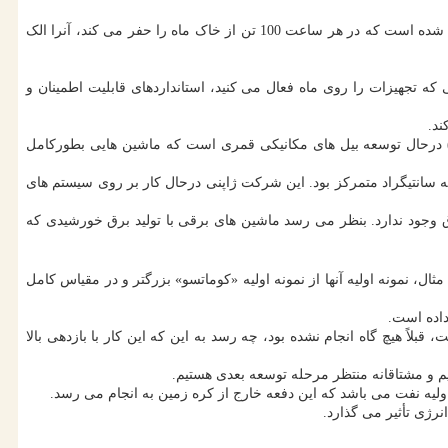
«ورمیر» به عنوان قسمتی از سرمایه گذاری مشترک، نخستین نمونه اولیه کامل بیل مکانیکی حفاری ماه را ساخته است. این دستگاه به شکلی طراحی شده است که در هر ساعت 100 تن از خاک ماه را حفر می کند، آنرا الک
ت: زمانی که تجهیزات را روی ماه فعال می کنید، استانداردهای قابلیت اطمینان و
ورهای دیگر مانند ژاپن نیز درحال بررسی پتانسیل تجهیزات حفاری ماه هستند. مهم تر از همه، غول صنعتی ژاپنی به نام شرکت کوماتسو(Komatsu) درحال توسعه بیل های مکانیکی قمری است که ماشین هایی بطورکامل
ونه اولیه خودرا در نمایشگاه «CES 2025» به نمایش گذاشت که بر روی کنترل دماهای شدید از مثبت 110 درجه سانتیگراد تا منفی 170 درجه سانتیگراد متمرکز بود. این شرکت ژاپنی درحال کار بر روی سیستم های
ق وجود ندارد. بنظر می رسد ماشین های برقی با تولید برق خورشیدی که
ال، نمونه اولیه آنها از نمونه اولیه «کوماتسو» بزرگتر و در مقیاس کامل
سرعت بالا که برای برداشت «هلیوم-3» از ماه در مقادیر زیاد مورد نیاز است، قبلاً هیچ گاه انجام نشده بود، چه رسد به این که این کار با بازدهی بالا
تیم و مشتاقانه منتظر مرحله توسعه بعدی هستیم.
ه نفت می باشد که این دفعه خارج از کره زمین به انجام می رسد.
نرژی تأثیر می گذارد.