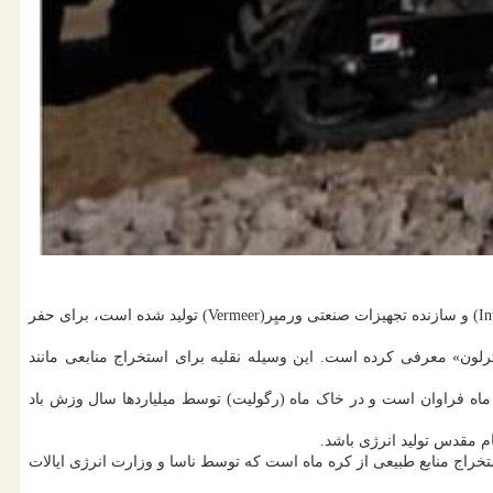
تحت حمایت ناسا موسوم به اینترلون(Interlune) و سازنده تجهیزات صنعتی ورمیِر(Vermeer) تولید شده است، برای حفر
لون» معرفی کرده است. این وسیله نقلیه برای استخراج منابعی مانند
پ نادر روی زمین است، اما تصور می شود که در ماه فراوان است و در خاک ماه (رگولیت) توسط میلیاردها سال وزش باد
م مقدس تولید انرژی باشد.
تخراج منابع طبیعی از کره ماه است که توسط ناسا و وزارت انرژی ایالات