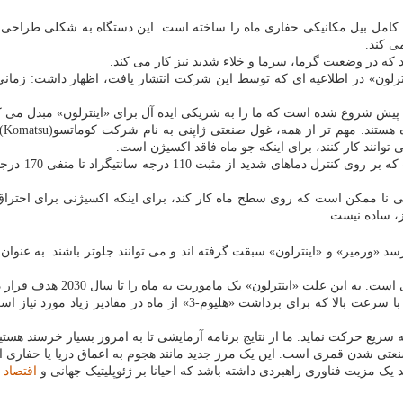
 که در وضعیت گرما، سرما و خلاء شدید نیز کار می کند.
م بنیان گذاران «اینترلون» در اطلاعیه ای که توسط این شرکت انتشار یافت، اظهار داش
کش
وانند کار کنند، برای اینکه جو ماه فاقد اکسیژن است.
«کوماتسو» نم
ی نا ممکن است که روی سطح ماه کار کند، برای اینکه اکسیژنی برای احترا
ز، ساده نیست.
«ورمیر» و «اینترلون» سبقت گرفته اند و می توانند جلوتر باشند. به عنوان مث
لت «اینترلون» یک ماموریت به ماه را تا سال 2030 هدف قرار داده است.
گری لای(Gary Lai)، یکی از هم بنیان گذاران «اینترلون» می گوید: حفاری با 
ه سریع حرکت نماید. ما از نتایج برنامه آزمایشی تا به امروز بسیار خرسند هس
شدن قمری است. این یک مرز جدید مانند هجوم به اعماق دریا یا حفاری اولی
اقتصاد
ا