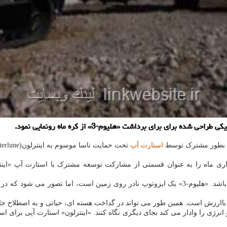
ای برای برداشت «هلیوم-3» از کره ماه رونمایی نمود.
که بطور مشترک توسط
استارت آپ
اری ماه را به عنوان قسمتی از مشارکت توسعه مشترک با استارت آپ «اینتر
چنین تلاشی می تواند یک تحول برای فناوری و نیازهای انرژی آینده زمین باشد. «هلیوم-3» یک ایزوتو
ر باارزش است. همین طور می تواند در گداخت هسته ای، حیاتی و به اصطلاح جا
ژی را وادار می کند بجای دیگری نگاه کنند. «اینترلون» استارت آپی برای اس