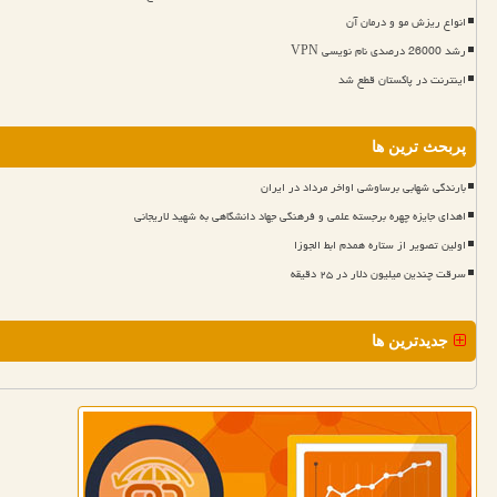
انواع ریزش مو و درمان آن
رشد 26000 درصدی نام نویسی VPN
اینترنت در پاکستان قطع شد
پربحث ترین ها
بارندگی شهابی برساوشی اواخر مرداد در ایران
اهدای جایزه چهره برجسته علمی و فرهنگی جهاد دانشگاهی به شهید لاریجانی
اولین تصویر از ستاره همدم ابط الجوزا
سرقت چندین میلیون دلار در ۲۵ دقیقه
جدیدترین ها