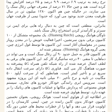
نرخ رشد به ترتیب ۶.۹ درصد، ۹.۹ درصد و ۲۵ درصد افزایش پیدا
کرده است. هند و چین حالا ۷۱ درصد از مصرف جهانی زغال سنگ را
می سازند، در حالیکه چین هم اکنون ۱۲۸۰ میلیون تن در سال
ظرفیت معدن جدید بوجود می آورد که حدودا نیمی از ظرفیت جهان
است.
بنابراین، منطقی است که چین به دنبال راه هایی برای ایمن تر،
سبزتر و کارآمدتر کردن استخراج زغال سنگ باشد.
ناوگان هواننگ رویچی (Huaneng Ruichi)، یک مجموعه متشکل از ۱۰۰
کامیون برقی بدون سرنشین، اخیرا فعالیت خویش را در معدن روباز
ییمین در مغولستان آغاز است. این کامیون ها توسط غول انرژی چین،
یعنی گروه هواننگ (Huaneng)، مستقر شده اند.
هر کامیون قادر به حمل حدود ۹۰ تُن زغال سنگ است و می تواند در
دماهایی تا منفی ۴۰ درجه سانتیگراد کار کند. این کامیون های برقی به
لطف اتصال عرضه شده از راه شبکه تلفن همراه ۵G پیشرفته به
صورت هماهنگ کار می کنند. فناوری ۵G دارای سرعت انتقال داده
سریع تر و تأخیر کمتر است، همانطور که از سرعت آپلود ۵۰۰
مگابیت در ثانیه و نرخ تأخیر ۲۰ میلی ثانیه ای این پروژه مشهود
است. سرویس ابری رانندگی خودکار خودرو های تجاری، سیستم
هوش مصنوعی که پردازش مکانها و عملیات کامیون های رباتیک را بر
عهده دارد، توسط هواوی عرضه شده است.
در اطلاعیه ای از هواوی آمده است: هوانگ رویچی، بعنوان نخستین
کامیون خودکار بدون کابین راننده در چین، ایمنی کارمندان را در
اولویت قرار می دهد و آنها را از خطرات محیط های خشن دور نگه
می دارد تا خطرات مرتبط را تا حد زیادی کم کند. حفظ ایمنی