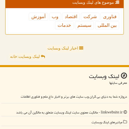
موضوع های لینك وبسایت
فناوری
شركت
اقتصاد
وب
آموزش
بین المللی
سیستم
خدمات
اخبار لینک وبسایت
لینک وبسایت:خانه
لینك وبسایت
معرفی سایتها
دروازه شما به دنیای بی کران وب سایت های برتر و اخبار داغ علم و فناوری اطلاعات
linkwebsite.ir - مالکیت معنوی سایت لینك وبسایت متعلق به مالکین آن می باشد
میانبرهای لینك وبسایت