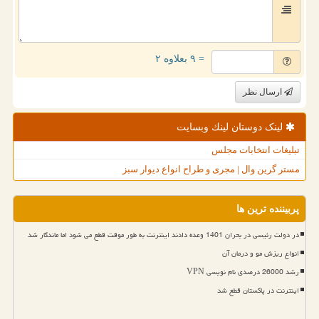
= ۹ بعلاوه ۲
ارسال نظر
لینک دوستان لینك وبسایت
تبلیغات انتخابات مجلس
مستر گرین وال | مجری و طراح انواع دیوار سبز
پربیننده ترین ها
در دولت رئیسی در بحران 1401 وعده دادند اینترنت به طور موقت قطع می شود اما ماندگار شد
انواع ریزش مو و درمان آن
رشد 26000 درصدی نام نویسی VPN
اینترنت در پاکستان قطع شد