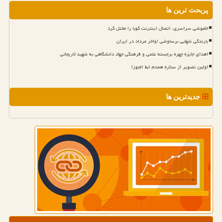
پربحث ترین ها
خاموشی سراسری، اتصال اینترنت کوبا را مختل کرد
بارندگی شهابی برساوشی اواخر مرداد در ایران
اهدای جایزه چهره برجسته علمی و فرهنگی جهاد دانشگاهی به شهید لاریجانی
اولین تصویر از ستاره همدم ابط الجوزا
جدیدترین ها