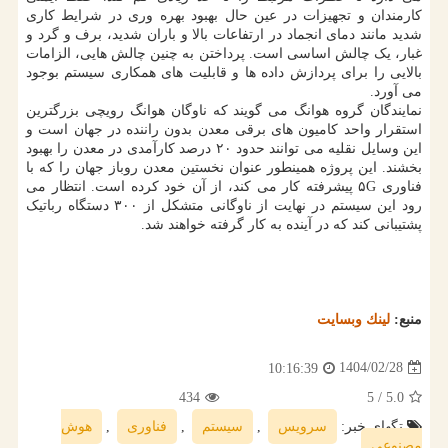
کارمندان و تجهیزات در عین حال بهبود بهره وری در شرایط کاری
شدید مانند دمای انجماد در ارتفاعات بالا و باران شدید، برف و گرد و
غبار، یک چالش اساسی است. پرداختن به چنین چالش هایی، الزامات
بالایی را برای پردازش داده ها و قابلیت های همکاری سیستم بوجود
می آورد.
نمایندگان گروه هوانگ می گویند که ناوگان هوانگ رویچی بزرگترین
استقرار واحد کامیون های برقی معدن بدون راننده در جهان است و
این وسایل نقلیه می توانند حدود ۲۰ درصد کارآمدی در معدن را بهبود
بخشند. این پروژه همینطور عنوان نخستین معدن روباز جهان را که با
فناوری ۵G پیشرفته کار می کند، از آن خود کرده است. انتظار می
رود این سیستم در نهایت از ناوگانی متشکل از ۳۰۰ دستگاه رباتیک
پشتیبانی کند که در آینده به کار گرفته خواهند شد.
منبع:
لینك وبسایت
1404/02/28
10:16:39
434
/ 5
5.0
تگهای خبر:
سرویس
,
سیستم
,
فناوری
,
هوش
مصنوعی