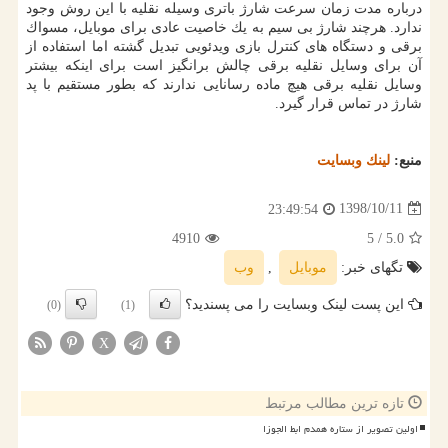
درباره مدت زمان سرعت شارژ باتری وسیله نقلیه با این روش وجود
ندارد. هرچند شارژ بی سیم به یك خاصیت عادی برای موبایل، مسواك
برقی و دستگاه های كنترل بازی ویدئویی تبدیل گشته اما استفاده از
آن برای وسایل نقلیه برقی چالش برانگیز است برای اینكه بیشتر
وسایل نقلیه برقی هیچ ماده رسانایی ندارند كه بطور مستقیم با پد
شارژ در تماس قرار گیرد.
منبع:
لینك وبسایت
1398/10/11
23:49:54
4910
/ 5
5.0
تگهای خبر:
موبایل
,
وب
این پست لینک وبسایت را می پسندید؟
(0)
(1)
X
تازه ترین مطالب مرتبط
اولین تصویر از ستاره همدم ابط الجوزا