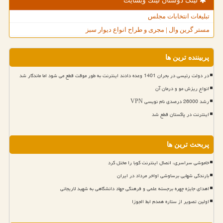
لینک دوستان لینك وبسایت
تبلیغات انتخابات مجلس
مستر گرین وال | مجری و طراح انواع دیوار سبز
پربیننده ترین ها
در دولت رئیسی در بحران 1401 وعده دادند اینترنت به طور موقت قطع می شود اما ماندگار شد
انواع ریزش مو و درمان آن
رشد 26000 درصدی نام نویسی VPN
اینترنت در پاکستان قطع شد
پربحث ترین ها
خاموشی سراسری، اتصال اینترنت کوبا را مختل کرد
بارندگی شهابی برساوشی اواخر مرداد در ایران
اهدای جایزه چهره برجسته علمی و فرهنگی جهاد دانشگاهی به شهید لاریجانی
اولین تصویر از ستاره همدم ابط الجوزا