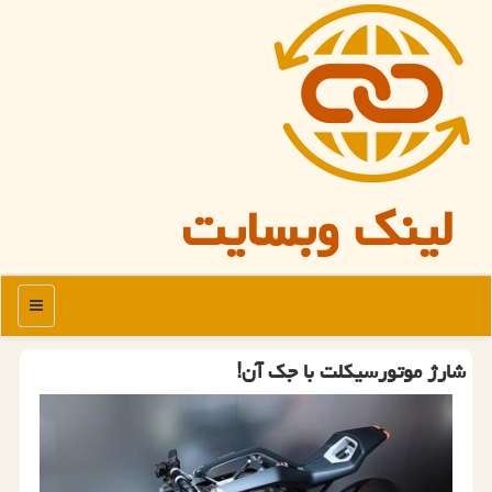
لینک وبسایت
منو
شارژ موتورسیكلت با جك آن!