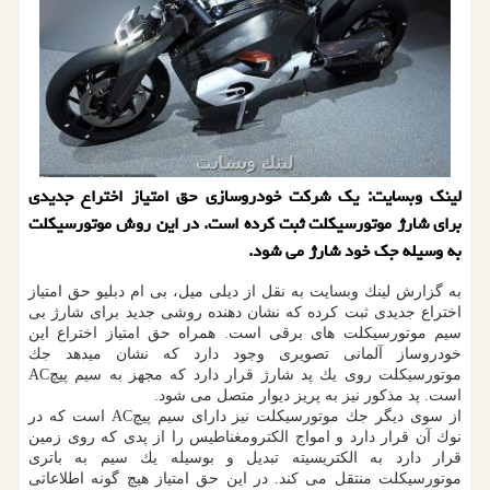
لینك وبسایت: یك شركت خودروسازی حق امتیاز اختراع جدیدی
برای شارژ موتورسیكلت ثبت كرده است. در این روش موتورسیكلت
به وسیله جك خود شارژ می شود.
به گزارش لینك وبسایت به نقل از دیلی میل، بی ام دبلیو حق امتیاز
اختراع جدیدی ثبت كرده كه نشان دهنده روشی جدید برای شارژ بی
سیم موتورسیكلت های برقی است. همراه حق امتیاز اختراع این
خودروساز آلمانی تصویری وجود دارد كه نشان میدهد جك
موتورسیكلت روی یك پد شارژ قرار دارد كه مجهز به سیم پیچAC
است. پد مذكور نیز به پریز دیوار متصل می شود.
از سوی دیگر جك موتورسیكلت نیز دارای سیم پیچAC است كه در
نوك آن قرار دارد و امواج الكترومغناطیس را از پدی كه روی زمین
قرار دارد به الكتریسیته تبدیل و بوسیله یك سیم به باتری
موتورسیكلت منتقل می كند. در این حق امتیاز هیچ گونه اطلاعاتی