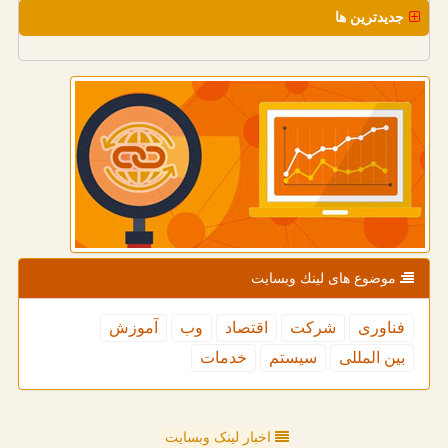
جدیدترین ها
موضوع های لینك وبسایت
فناوری
شركت
اقتصاد
وب
آموزش
بین المللی
سیستم
خدمات
اخبار لینک وبسایت