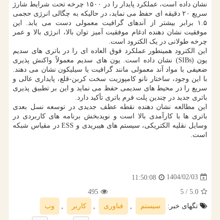
نشان داده است، عملکرد پایدار را در ۱۵۰۰ چرخه تحت شرایط شارژ
سریع ۲۰ دقیقه ای حفظ می نماید، در حالیکه به چگالی انرژی حجمی
۱.۵ برابر بیشتر از آندهای گرافیت معمولی دست می یابد. این
موفقیت نشان دهنده ادغام موفقیت آمیز توان بالا، انرژی بالا و عمر
چرخه طولانی در یک الکترود است.
این الکترود همینطور عملکرد فوق العاده ای را در باتری های سدیم
یون (SIBs) نشان داده است. یون های سدیم معمولاً واکنش پذیری
ضعیفی با مواد آند معمولی مانند گرافیت یا سیلیکون نشان می دهند.
با این وجود، ساختار نانو کامپوزیت سخت کربن-قلع، پایداری عالی و
سریع را در محیط های سدیمی حفظ می نماید و این بر تطبیق پذیری
باتری جدید در چندین پلت فرم باتری تأکید دارد.
این مطالعه نشان دهنده نقطه عطف جدیدی در توسعه نسل بعدی
باتری ها با کارآمدی بالا است و نویدبخش برنامه های کاربردی در
وسایل نقلیه الکتریکی، سیستم های هیبریدی و ESS در مقیاس شبکه
است.
1404/02/03
11:50:08
495
/ 5
5.0
تگهای خبر:
سیستم
,
فناوری
,
كاربر
,
وب