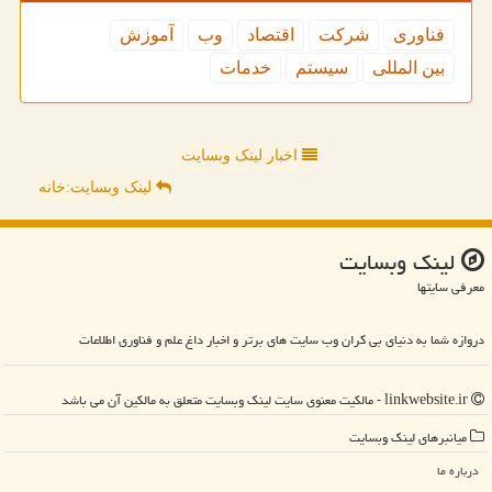
فناوری
شركت
اقتصاد
وب
آموزش
بین المللی
سیستم
خدمات
اخبار لینک وبسایت
لینک وبسایت:خانه
لینك وبسایت
معرفی سایتها
دروازه شما به دنیای بی کران وب سایت های برتر و اخبار داغ علم و فناوری اطلاعات
linkwebsite.ir - مالکیت معنوی سایت لینك وبسایت متعلق به مالکین آن می باشد
میانبرهای لینك وبسایت
درباره ما