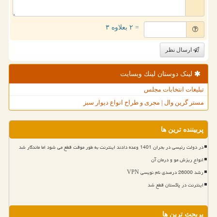
= ۲ بعلاوه ۳
ارسال نظر
لینک دوستان لینك وبسایت
تبلیغات انتخابات مجلس
مستر گرین وال | مجری و طراح انواع دیوار سبز
پربیننده ترین ها
در دولت رئیسی در بحران 1401 وعده دادند اینترنت به طور موقت قطع می شود اما ماندگار شد
انواع ریزش مو و درمان آن
رشد 26000 درصدی نام نویسی VPN
اینترنت در پاکستان قطع شد
پربحث ترین ها