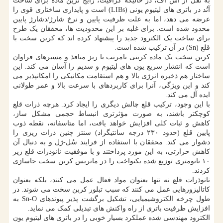
به نقل از اس اف، در حالیکه گرافیت، رایج ترین ماده برای ساخت
آنُد در باتری های لیتیوم یونی (LIBs) است و پایداری ساختاری قوی را
عرضه می دهد، اما به علت ظرفیت پایین و نرخ شارژ/دشارژ پایین
محدود شده است. برای غلبه بر این محدودیت ها، محققان یک طرح
برای ساخت یک الکترود جدید را پیشنهاد کرده اند که کربن سخت با
قلع (Sn) در آن ترکیب شده است.
کربن سخت یک ماده کربنی نامرتب با ریز منافذ و مسیرهای فراوان
است که انتشار سریع یون های لیتیوم و سدیم را آسان می کند. این
ساختار هم ذخیره انرژی بالا و هم استقامت مکانیکی را امکانپذیر می
کند و این ویژگی، آنرا برای کاربردهای با سرعت بالا و عمر طولانی
ایده آل می کند.
با این وجود، ترکیب قلع چالش دیگری را ایجاد کرد. هرچه ذرات قلع
کوچکتر باشند، به صورت مؤثرتری انبساط حجمی مشکل ساز،
کاهش و ثبات کلی افزایش خواهد یافت، اما متاسفانه، نقطه ذوب
پایین قلع (حدود ۲۳۰ درجه سانتیگراد) سنتز چنین ذرات ریزی را
دشوار می کند. محققان با استفاده از فرایند سُل-ژل و به دنبال آن
کاهش حرارتی، به این مورد پرداختند و با موفقیت نانوذرات قلع زیر
۱۰ نانومتری توزیع شده یکنواخت را در ماتریس کربن سخت جاسازی
کردند.
نانوذرات قلع نه تنها بعنوان مواد فعال عمل می کنند، بلکه بعنوان
کاتالیزورهایی عمل می کنند که سبب تبلور کربن سخت می شوند. در
طول چرخه الکتروشیمیایی، تشکیل برگشت پذیر پیوندهای Sn-O به
افزایش ظرفیت باتری از راه واکنش های تبدیلی کمک می نماید.
الکترود مهندسی شده عملکرد بسیار خوبی را در باتری های لیتیوم یون