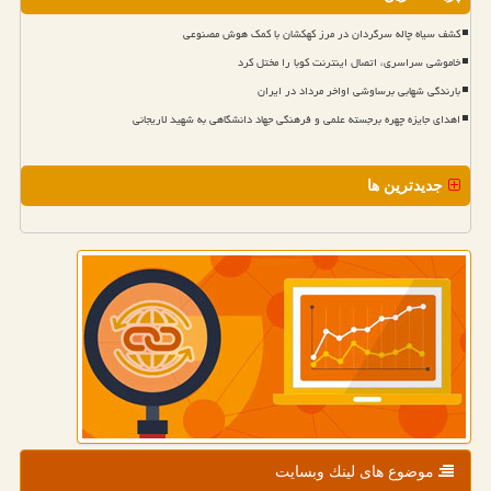
کشف سیاه چاله سرگردان در مرز کهکشان با کمک هوش مصنوعی
خاموشی سراسری، اتصال اینترنت کوبا را مختل کرد
بارندگی شهابی برساوشی اواخر مرداد در ایران
اهدای جایزه چهره برجسته علمی و فرهنگی جهاد دانشگاهی به شهید لاریجانی
جدیدترین ها
موضوع های لینك وبسایت