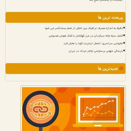
پربحث ترین ها
دقیقا به اندازه مصرف ترافیک بین الملل از حجم بسته کسر می شود
کشف سیاه چاله سرگردان در مرز کهکشان با کمک هوش مصنوعی
خاموشی سراسری، اتصال اینترنت کوبا را مختل کرد
بارندگی شهابی برساوشی اواخر مرداد در ایران
جدیدترین ها