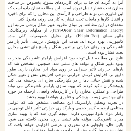
آنرا به گزینه ای جذاب برای کاربردهای متنوع، بخصوص در ساخت
مخازن تحت فشار تبدیل نموده است. این مطالعه نشان داده است که
این فناوری می تواند طراحی و کارآمدی این مخازن را که برای ذخیره
و انتقال گازها و مایعات تحت فشار به کار می روند، متحول کند.
محققان در این مطالعه، بر مبنای نظریه تغییر شکل برشی مرتبه اول
(First-Order Shear Deformation Theory)، از مدلهای ریزمکانیکی
هالپین-تسای (Halpin–Tsai) برای تحلیل خصوصیات کلی ماده
کامپوزیتی بهره برده اند. هدف این پژوهش، بررسی تأثیر پارامتر
تاشوندگی و بارهای حرارتی بر تغییر شکل و پاسخ های تنشی مخازن
تحت فشار بوده است.
نتایج این مطالعه قابل توجه بود: افزایش پارامتر تاشوندگی منجر به
بهبود تغییر شکل و مؤلفه های تنشی شد. همچنین، مشخص شد که
بارهای حرارتی تأثیر بسزایی بر روی مواد این مخازن دارند. بطور
دقیق تر، افزایش کرنش حرارتی موجب افزایش تنش و تغییر شکل
شده و نقش حیاتی دما را در یکپارچگی سازه ای برجسته می کند.
پژوهشگران تاکید کردند که بهینه سازی پارامتر تاشوندگی می تواند
طراحی و عملکرد مخازن را در کاربردهای واقعی، ازجمله در حوزه
های مهندسی زیست پزشکی و فناوری هوافضا بهبود بخشد.
در تجزیه وتحلیل پارامتریک این مطالعه، مشخص شد که عوامل
مختلفی ازجمله کسر حجمی و بارگذاری حرارتی تأثیر قابل توجهی بر
رفتار مواد نانوکامپوزیتی دارند. نتیجه گیری شد که با بهینه سازی
میزان تاشوندگی، مؤلفه های تنشی درون مخزن کاسته می شود.
بااین حال، جابجایی های محوری و عرضی افزایش خواهد یافت که
نشان دهنده سازگاری بهتر این ماده در شرایط مختلف است.