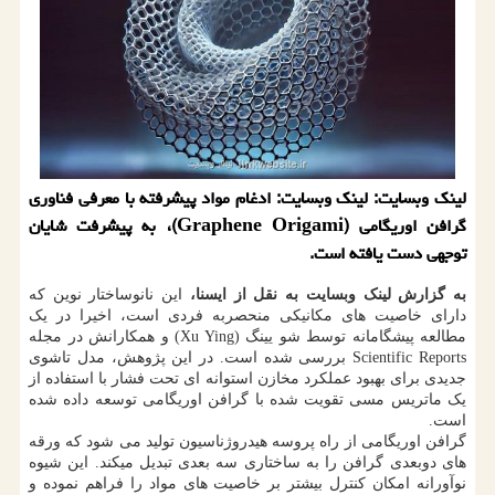
لینک وبسایت: لینک وبسایت: ادغام مواد پیشرفته با معرفی فناوری
گرافن اوریگامی (Graphene Origami)، به پیشرفت شایان
توجهی دست یافته است.
به گزارش لینک وبسایت به نقل از ایسنا،
این نانوساختار نوین که
دارای خاصیت های مکانیکی منحصربه فردی است، اخیرا در یک
مطالعه پیشگامانه توسط شو یینگ (Xu Ying) و همکارانش در مجله
Scientific Reports بررسی شده است. در این پژوهش، مدل تاشوی
جدیدی برای بهبود عملکرد مخازن استوانه ای تحت فشار با استفاده از
یک ماتریس مسی تقویت شده با گرافن اوریگامی توسعه داده شده
است.
گرافن اوریگامی از راه پروسه هیدروژناسیون تولید می شود که ورقه
های دوبعدی گرافن را به ساختاری سه بعدی تبدیل میکند. این شیوه
نوآورانه امکان کنترل بیشتر بر خاصیت های مواد را فراهم نموده و