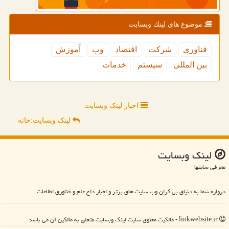
موضوع های لینك وبسایت
فناوری
شركت
اقتصاد
وب
آموزش
بین المللی
سیستم
خدمات
اخبار لینک وبسایت
لینک وبسایت:خانه
لینك وبسایت
معرفی سایتها
دروازه شما به دنیای بی کران وب سایت های برتر و اخبار داغ علم و فناوری اطلاعات
linkwebsite.ir - مالکیت معنوی سایت لینك وبسایت متعلق به مالکین آن می باشد