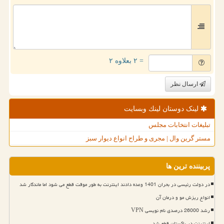
= ۲ بعلاوه ۲
ارسال نظر
لینک دوستان لینك وبسایت
تبلیغات انتخابات مجلس
مستر گرین وال | مجری و طراح انواع دیوار سبز
پربیننده ترین ها
در دولت رئیسی در بحران 1401 وعده دادند اینترنت به طور موقت قطع می شود اما ماندگار شد
انواع ریزش مو و درمان آن
رشد 26000 درصدی نام نویسی VPN
اینترنت در پاکستان قطع شد