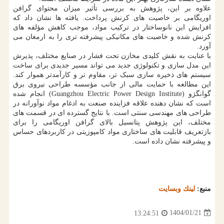
علاوه بر این، پژوهش به بررسی تأثیر میزان محتوای گرافن
اوریگامی بر خاصیت های کرنش پرداخت. یافته ها نشان داد که
افزایش این نانوساختار در ترکیب مواد، موجب کاهش مؤلفه های
کرنش شده و خاصیت های مکانیکی پیشرفته تری را به ارمغان می
آورد.
با عنایت به نقش کلیدی مخازن تحت فشار در صنایع مختلف، پذیرش
این مدل سازی و تکنولوژی جدید می تواند مسیر جدیدی برای ساخت
سیستم های ذخیره سازی سبک تر، مقاوم تر و کارآمدتر هموار کند.
این مطالعه با حمایت مالی از جانب مؤسسه طراحی نیروی برق
گوانگژو (Guangzhou Electric Power Design Institute) انجام شده
است که نشان دهنده علاقه فزاینده صنعت به ادغام مواد نوآورانه در
طراحی های مهندسی سنتی است. با نتایج گسترده ای در قسمت های
مختلف، این پژوهش پتانسیل بالای گرافن اوریگامی را برای
بازتعریف قابلیت های ساختاری مواد کامپوزیتی در کاربردهای حساس
و پیشرفته نشان داده است.
منبع:
لینك وبسایت
1404/01/21
13:24:51