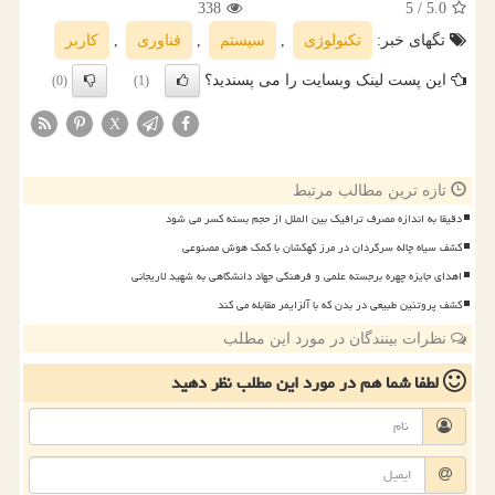
338
/ 5
5.0
تگهای خبر:
تكنولوژی
,
سیستم
,
فناوری
,
كاربر
این پست لینک وبسایت را می پسندید؟
(0)
(1)
X
تازه ترین مطالب مرتبط
دقیقا به اندازه مصرف ترافیک بین الملل از حجم بسته کسر می شود
کشف سیاه چاله سرگردان در مرز کهکشان با کمک هوش مصنوعی
اهدای جایزه چهره برجسته علمی و فرهنگی جهاد دانشگاهی به شهید لاریجانی
کشف پروتئین طبیعی در بدن که با آلزایمر مقابله می کند
نظرات بینندگان در مورد این مطلب
لطفا شما هم
در مورد این مطلب
نظر دهید