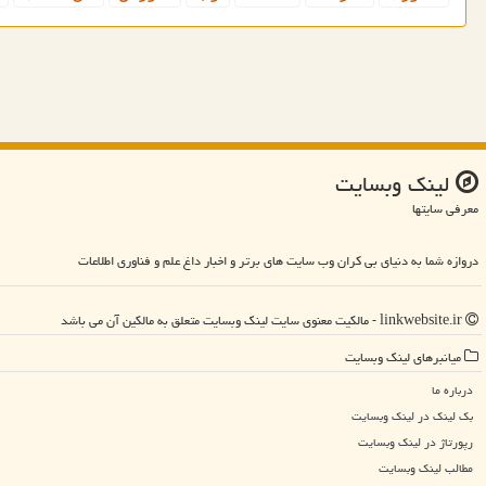
لینك وبسایت
معرفی سایتها
دروازه شما به دنیای بی کران وب سایت های برتر و اخبار داغ علم و فناوری اطلاعات
linkwebsite.ir - مالکیت معنوی سایت لینك وبسایت متعلق به مالکین آن می باشد
میانبرهای لینك وبسایت
درباره ما
بک لینک در لینك وبسایت
رپورتاژ در لینك وبسایت
مطالب لینك وبسایت