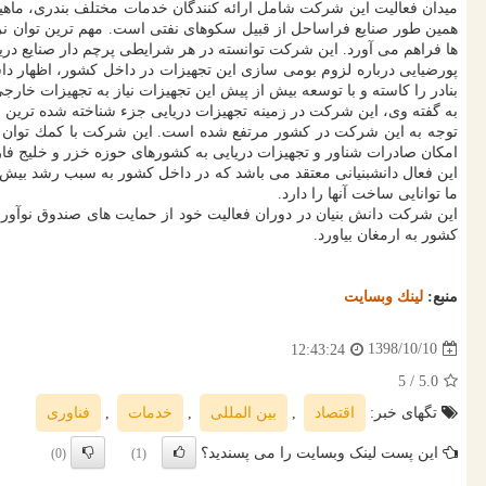
میدان فعالیت این شركت شامل ارائه كنندگان خدمات مختلف بندری، ماهی
همین طور صنایع فراساحل از قبیل سكوهای نفتی است. مهم ترین توان نرم
ها فراهم می آورد. این شركت توانسته در هر شرایطی پرچم دار صنایع دری
پورضیایی درباره لزوم بومی سازی این تجهیزات در داخل كشور، اظهار دا
بنادر را كاسته و با توسعه بیش از پیش این تجهیزات نیاز به تجهیزات خار
به گفته وی، این شركت در زمینه تجهیزات دریایی جزء شناخته شده ترین 
توجه به این شركت در كشور مرتفع شده است. این شركت با كمك توان 
امكان صادرات شناور و تجهیزات دریایی به كشورهای حوزه خزر و خلیج فا
این فعال دانش‎بنیانی معتقد می باشد كه در داخل كشور به س
ما توانایی ساخت آنها را دارد.
كشور به ارمغان بیاورد.
منبع:
لینك وبسایت
1398/10/10
12:43:24
/ 5
5.0
تگهای خبر:
اقتصاد
,
بین المللی
,
خدمات
,
فناوری
این پست لینک وبسایت را می پسندید؟
(0)
(1)