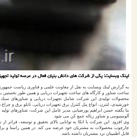
لینك وبسایت: یكی از شركت های دانش بنیان فعال در عرصه تولید تجهیزا
به گزارش لینك وبسایت به نقل از معاونت علمی و فناوری ریاست جمهوری، 
ساخت شناور و كارگاه های ساخت تجهیزات دریایی و همین طور نخستین برند
محصولات تولیدی این شركت شامل تجهیزات دریایی و شناورهای سبك است.
خورشیدی، لنترن، انواع پنل كنترل برق تجهیزات دریایی، تابلو برق و چر
بنا بگفته حسن ابراهیم پورضیایی مدیر عامل این شركت، شناورهای تولی
آلومینیومی و شناور زباله جمع كن می شود.
وی افزود: این شركت با اتكا به توانایی بالای تحقیق و توسعه، فراتر از 
چارچوب محصولات به مشتریان خود عرضه می كند. در همین راستا و بر
قابل اطمینان نزد مشتریان داشته باشد.