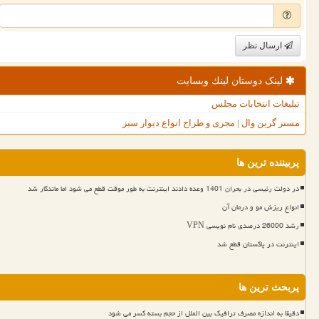
ارسال نظر
لینک دوستان لینك وبسایت
تبلیغات انتخابات مجلس
مستر گرین وال | مجری و طراح انواع دیوار سبز
پربیننده ترین ها
در دولت رئیسی در بحران 1401 وعده دادند اینترنت به طور موقت قطع می شود اما ماندگار شد
انواع ریزش مو و درمان آن
رشد 26000 درصدی نام نویسی VPN
اینترنت در پاکستان قطع شد
پربحث ترین ها
دقیقا به اندازه مصرف ترافیک بین الملل از حجم بسته کسر می شود