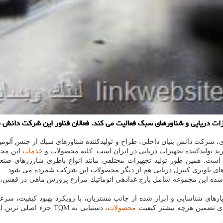
ت دریایی و شناورهای سبك فعالیت می كند. فعالان فناور این شركت دانش بنی
شركت دانش بنیان داخلی، طراح و تولیدكننده شناورهای سبك از جنس آلومینیو
 تولیدكننده تجهیزات دریایی در ایران است. كلیه محصولات و
خدمات
این مجمو
 همین طور تولید تجهیزات مختلفی مانند انواع باطری شارژرهای صنعتی، ش
اغ های ناوبری كنترل دریایی هم از دیگر محصولات این شركت شمرده می شود.
د شده این مجموعه شامل بارج غذادهی اتوماتیك مزارع پرورش ماهی در قفس
نیازهای شناسایی و ابراز شده از جانب مشتریان، با رویكرد بهبود كیفیت، سرعت
ای تضمین هرچه بیشتر كیفیت
محصولات
، دستیابی به TQM جز