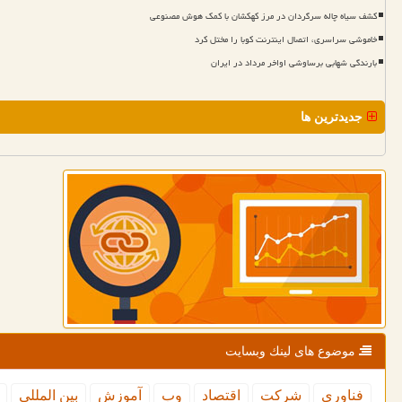
کشف سیاه چاله سرگردان در مرز کهکشان با کمک هوش مصنوعی
خاموشی سراسری، اتصال اینترنت کوبا را مختل کرد
بارندگی شهابی برساوشی اواخر مرداد در ایران
جدیدترین ها
موضوع های لینك وبسایت
فناوری
شركت
اقتصاد
وب
آموزش
بین المللی