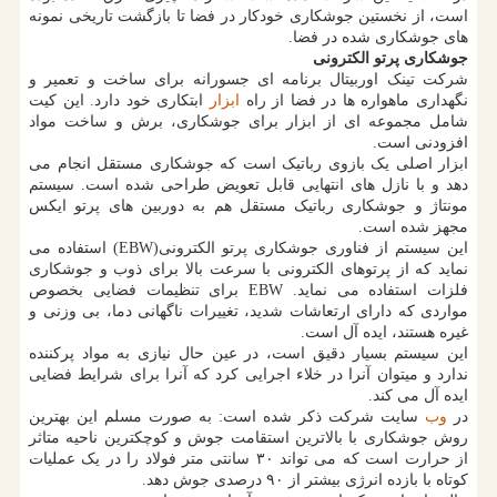
است، از نخستین جوشکاری خودکار در فضا تا بازگشت تاریخی نمونه
های جوشکاری شده در فضا.
جوشکاری پرتو الکترونی
شرکت تینک اوربیتال برنامه ای جسورانه برای ساخت و تعمیر و
نگهداری ماهواره ها در فضا از راه
ابزار
ابتکاری خود دارد. این کیت
شامل مجموعه ای از ابزار برای جوشکاری، برش و ساخت مواد
افزودنی است.
ابزار اصلی یک بازوی رباتیک است که جوشکاری مستقل انجام می
دهد و با نازل های انتهایی قابل تعویض طراحی شده است. سیستم
مونتاژ و جوشکاری رباتیک مستقل هم به دوربین های پرتو ایکس
مجهز شده است.
این سیستم از فناوری جوشکاری پرتو الکترونی(EBW) استفاده می
نماید که از پرتوهای الکترونی با سرعت بالا برای ذوب و جوشکاری
فلزات استفاده می نماید. EBW برای تنظیمات فضایی بخصوص
مواردی که دارای ارتعاشات شدید، تغییرات ناگهانی دما، بی وزنی و
غیره هستند، ایده آل است.
این سیستم بسیار دقیق است، در عین حال نیازی به مواد پرکننده
ندارد و میتوان آنرا در خلاء اجرایی کرد که آنرا برای شرایط فضایی
ایده آل می کند.
در
وب
سایت شرکت ذکر شده است: به صورت مسلم این بهترین
روش جوشکاری با بالاترین استقامت جوش و کوچکترین ناحیه متاثر
از حرارت است که می تواند ۳۰ سانتی متر فولاد را در یک عملیات
کوتاه با بازده انرژی بیشتر از ۹۰ درصدی جوش دهد.