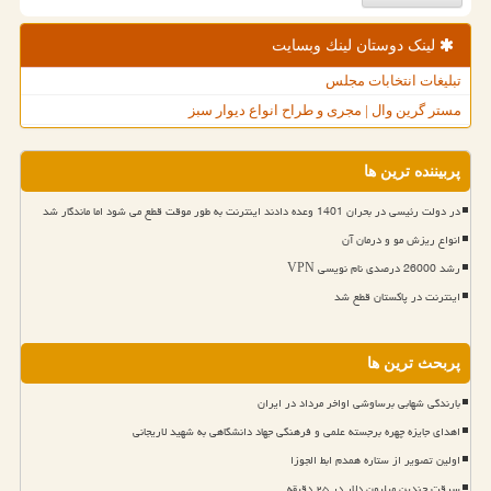
لینک دوستان لینك وبسایت
تبلیغات انتخابات مجلس
مستر گرین وال | مجری و طراح انواع دیوار سبز
پربیننده ترین ها
در دولت رئیسی در بحران 1401 وعده دادند اینترنت به طور موقت قطع می شود اما ماندگار شد
انواع ریزش مو و درمان آن
رشد 26000 درصدی نام نویسی VPN
اینترنت در پاکستان قطع شد
پربحث ترین ها
بارندگی شهابی برساوشی اواخر مرداد در ایران
اهدای جایزه چهره برجسته علمی و فرهنگی جهاد دانشگاهی به شهید لاریجانی
اولین تصویر از ستاره همدم ابط الجوزا
سرقت چندین میلیون دلار در ۲۵ دقیقه