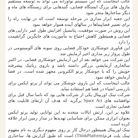
جالب اینجاست که این سیستم نوآورانه می تواند به توسعه مستقیم
ماژول های بزرگ ایستگاه فضایی، گنبدهایی برای زیستگاه های ماه و
دیگر ساختارها منجر شود.
این جعبه ابزار مداری در مرحله توسعه است که در نهایت راه را
برای تعمیر فضاپیماها در سالهای آینده هموار خواهد نمود.
این روش در صورت موفقیت، پتانسیل افزایش طول عمر دارایی های
فضایی و همینطور کاهش احتیاج به مأموریت های جایگزین گرانقیمت
را دارد.
این فناوری جوشکاری خودکار فضایی روی نمونه های آلومینیومی در
طول پرواز زیر مداری اخیر آزمایش شد.
این شرکت می خواهد بعد از این آزمایش جوشکاری فضایی، در اکتبر
سالجاری آزمایشی بزرگتر داشته باشد و بازوی رباتیک پیشرفته
خویش را که با جوشکار پرتو الکترونی مجهز شده است، در فضا
آزمایش خواهد نمود.
جالب اینجاست که این بازوی جوشکار می تواند از پرتو ایکس برای
بازرسی اشیاء در فضا هم استفاده نماید.
شرکت تینک اوربیتال یکی از شرکت هایی بود که ناسا سال قبل برای
توافقنامه های Space Act برگزید که هدف آن ارتقای قابلیت های
فضایی تجاری است.
علاوه بر این، ارتش ایالات متحده به این توانایی تولید پرتو ایکس
بعنوان ابزاری ممکن برای شناسایی تهدیدها در مدار زمین ابراز علاقه
کرده است.
تینک اوربیتال همینطور درحال کار بر روی مفهوم دیگری به نام مفهوم
تینک پلت فرم(ThinkPlatform) است که طبق گزارش ها، ساختاری