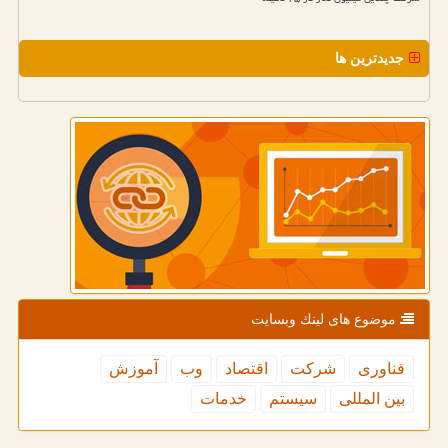
جدیدترین ها
موضوع های لینك وبسایت
فناوری
شركت
اقتصاد
وب
آموزش
بین المللی
سیستم
خدمات