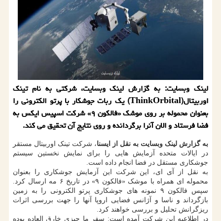
لینک وبسایت: به گزارش لینک وبسایت، شرکتی به نام تینک
اوربیتال(ThinkOrbital) یک ربات جوشکار با پرتو الکترونی را
بعنوان محموله بر روی موشک «فالکون ۹» شرکت اسپیس ایکس به
فضا فرستاد و الان آنرا برگردانده و روی نتایج آن تحقیق می کند.
به گزارش لینک وبسایت به نقل از ایسنا
، شرکت تینک اوربیتال مستقر
در ایالات متحده آزمایش هایی را برای نمایش نخستین سیستم
جوشکاری مستقل در فضا انجام داده است.
به نقل از آی ای، این شرکت این آزمایش جوشکاری را بعنوان
محموله ای همراه با موشک «فالکون ۹» در تاریخ ۶ مه ارسال کرد.
سپس فالکون ۹ نمونه های جوشکاری پرتو الکترونی را به زمین
بازگرداند و ناسا و آژانس فضایی اروپا آنها را جهت بررسی اثرات
ریزگرانش تحلیل و بررسی خواهند کرد.
در اطلاعیه این شرکت آمده است: سفر ما چیزی خارق العاده بوده