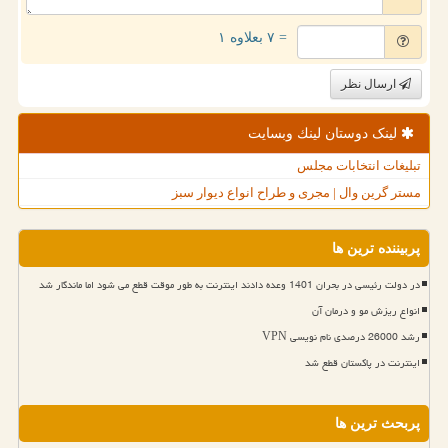
= ۷ بعلاوه ۱
ارسال نظر
لینک دوستان لینك وبسایت
تبلیغات انتخابات مجلس
مستر گرین وال | مجری و طراح انواع دیوار سبز
پربیننده ترین ها
در دولت رئیسی در بحران 1401 وعده دادند اینترنت به طور موقت قطع می شود اما ماندگار شد
انواع ریزش مو و درمان آن
رشد 26000 درصدی نام نویسی VPN
اینترنت در پاکستان قطع شد
پربحث ترین ها