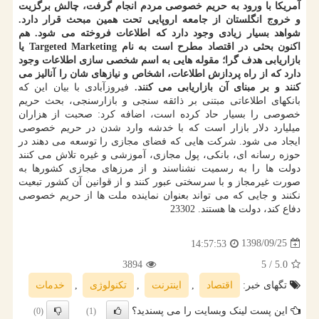
آمریكا با ورود به حریم خصوصی مردم انجام گرفت، چالش برگزیت
و خروج انگلستان از جامعه اروپایی تحت همین مبحث قرار دارد.
شواهد بسیار زیادی وجود دارد كه اطلاعات فروخته می شود. هم
اكنون بحثی در اقتصاد مطرح است به نام Targeted Marketing یا
بازاریابی هدف گرا؛ مقوله هایی به اسم شخصی سازی اطلاعات وجود
دارد كه از راه پردازش اطلاعات، اشخاص و نیازهای شان را آنالیز می
كنند و بر مبنای آن بازاریابی می كنند.
فیروزآبادی با بیان این كه
بانكهای اطلاعاتی مبتنی بر ذائقه سنجی و بازارسنجی، بحث حریم
خصوصی را بسیار حاد كرده است، اضافه كرد: صحبت از هزاران
میلیارد دلار بازار است كه با خدشه وارد شدن در حریم خصوصی
ایجاد می شود. شركت هایی كه فضای مجازی را توسعه می دهند در
حوزه رسانه ای، بانكی، پول مجازی، آموزشی و غیره تلاش می كنند
دولت ها را به رسمیت نشناسند و از مرزهای مجازی كشورها به
صورت غیرمجاز و با سرسختی عبور كنند و از قوانین آن كشور تبعیت
نكنند و جایی كه می تواند بعنوان نماینده ملت ها از حریم خصوصی
دفاع كند، دولت ها هستند. 23302
1398/09/25
14:57:53
3894
/ 5
5.0
تگهای خبر:
اقتصاد
,
اینترنت
,
تكنولوژی
,
خدمات
این پست لینک وبسایت را می پسندید؟
(0)
(1)