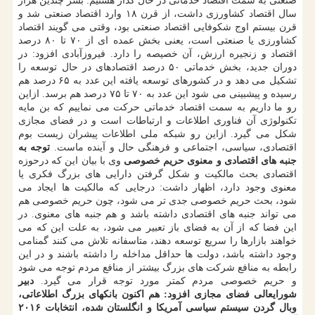
صنعتی به سمت اقتصاد خدماتی در حال گذار هستیم. بشر چندین هزار
سال اقتصاد كشاورزی داشت، از قرن ۱۸ وارد اقتصاد صنعتی شد و
قرن بیستم اوج شكوفایی اقتصاد صنعتی بود، وقتی می گویند اقتصاد
كشاورزی یا صنعتی است، یعنی بخش عمده ای از ۷۰ تا ۸۰ درصد
اقتصاد و زنجیره ارزش، آن خصیصه را دارد. فیروزآبادی افزود: در
دوران جدید، بخش خدماتی ۵۰ درصد اقتصادهای در حال توسعه را
تشكیل می دهد و در كشورهای توسعه یافته این عدد به ۶۵ درصد هم
رسیده و پیشبینی می شود این عدد به ۷۰ تا ۷۵ درصد هم برسد. ازاین
رو ما داریم به سمت اقتصاد خدماتی حركت می نماییم كه بن مایه
تكنولوژی آن فناوری اطلاعات و ارتباطات است و در فضای مجازی
شكل می گیرد. ازاین رو شبكه ملی اطلاعات پیشران زیست بوم
اقتصادی، سیاسی، اجتماعی و فرهنگی حال و آینده ماست.
توجه به
جنبه های اقتصادی و معنوی حریم خصوصی
وی با بیان این كه درحوزه
اقتصادی بحث مالكیت و شكل گرفتن دارایی های بزرگ فكری یا
معنوی وجود دارد، اظهار داشت: درجایی كه مالكیت ها ایجاد می
شود، بحث حریم خصوصی جدی تر می شود، چون حریم خصوصی هم
می تواند جنبه های اقتصادی داشته باشد و هم جنبه های معنوی. در
این فضا كه از آن به فضای باز تعبیر می شود، به علت این كه می
خواهند بازارها را سریع توسعه دهند، متاسفانه تلاش می كنند گمنامی
وجود داشته باشد، دولت ها حداقل مداخله را داشته باشند و در این
رابطه به منافع شركت های بزرگ بیشتر از منافع مردم توجه می شود
و حریم خصوصی مردم كمتر مورد توجه قرار می گیرد.
دبیر
شورایعالی فضای مجازی افزود: هم اكنون بانكهای بزرگ اطلاعاتی،
وبال گردن سیستم سیاسی آمریكا و انگلستان شده، انتخابات ۲۰۱۶