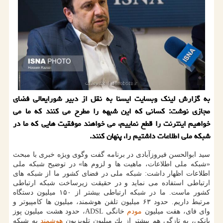
به گزارش لینك وبسایت ایسنا به نقل از دبیر شورایعالی فضای
مجازی نوشت: كسانی كه این شبهه را مطرح می كنند كه ما می
خواهیم اینترنت را قطع نماییم، می خواهند موفقیت هایی كه ما در
شبكه ملی اطلاعات داشتیم را، پنهان كنند.
سید ابوالحسن فیروزآبادی در برنامه گفت وگوی ویژه خبری با مبحث
«شبكه ملی اطلاعات، ماهیت ها و لزوم ها» در توضیح شبكه ملی
اطلاعات اظهار داشت: شبكه ملی در فضای كشور ما از شبكه های
ارتباطی استفاده می نماید و در حقیقت زیرساخت شبكه ارتباطی
كشور ماست. ما در شبكه ارتباطی بیشتر از ۱۵۰ میلیون دستگاه
مرتبط داریم. حدود ۶۳ میلیون تلفن هوشمند، میلیون ها كامپیوتر و
وای فای، هفت میلیون
مودم
خانگی ADSL، حدود هشت میلیون پوز
بانكی، به تازگی هم بیشتر از یك میلیون تلویزیون
هوشمند
به شبكه