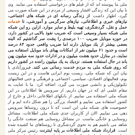
ملی ما پیوسته اند كه از فیلم های درخواستی استفاده می نمایند. وی
با بیان این كه زندگی اقشار وسیعی از مردم در این شبكه صورت می
گیرد، اظهار داشت:
از زندگی رسانه ای در شبكه های اجتماعی،
نیازهای خبری و اطلاعاتی، نیازهای سرگرمی و آموزشی، تا
خدمات
حمل و نقل، گردشگری، تهیه بلیط و سایر موارد. ازاین رو این شبكه
ملی شبكه بسیار وسیعی است كه ضریب نفوذ بالایی در كشور دارد،
در حوزه موبایل ضریب ۱۰۰ درصدی را پشت سر گذاشتیم كه البته
بعضی بیشتر از یك موبایل دارند اما ضریب واقعی حدود ۸۴ درصد
است و حدود ۶۱ میلیون نفر از امكانات پهنای باند موبایل استفاده می
نمایند، در منازل حدود هشت میلیون و در ادارات حدود سه میلیون پهن
باند در حال استفاده هستند. نزدیك به یك میلیون راننده در كشور داریم
كه روی شبكه ملی به مردم خدمت رسانی می كنند.
فیروزآبادی با
بیان این كه شبكه ملی، زیست بوم ایرانی هاست و در این زیست
بوم، فعالیتهای اقصادی، سیاسی، اجتماعی و فرهنگی و حتی فعالیتهای
تكنولوژیكی و دانشی صورت می گیرد، اضافه كرد: ما با عنایت به
مقام علمی ای كه در جهان داریم، از سرویس ها اطلاعاتی در این
شبكه ملی استفاده می نماییم. از بانكهای اطلاعاتی داخل و خارج از
كشور استفاده می نماییم و اقتصاد بزرگی را هم شكل داده ایم و از
خصوصیت های شبكه ملی این است كه تا درون روستاها سرویس
دهی می نماییم. الان از كاربران جدی شبكه ملی اطلاعات، مشاغل
روستایی و خانگی ماست. در مشاغل روستایی هم صنعت خانگی را
شاهد می باشیم هم به نحوی گردشگری تا روستاهای ما كشیده شده
است.
قرارداد شبكه ملی اطلاعات بر پایه اینترنت
رئیس مركز ملی