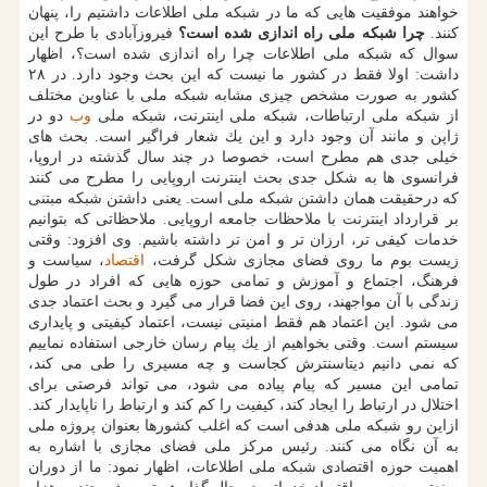
خواهند موفقیت هایی كه ما در شبكه ملی اطلاعات داشتیم را، پنهان
كنند.
چرا شبكه ملی راه اندازی شده است؟
فیروزآبادی با طرح این
سوال كه شبكه ملی اطلاعات چرا راه اندازی شده است؟، اظهار
داشت: اولا فقط در كشور ما نیست كه این بحث وجود دارد. در ۲۸
كشور به صورت مشخص چیزی مشابه شبكه ملی با عناوین مختلف
از شبكه ملی ارتباطات، شبكه ملی اینترنت، شبكه ملی
وب
دو در
ژاپن و مانند آن وجود دارد و این یك شعار فراگیر است. بحث های
خیلی جدی هم مطرح است، خصوصا در چند سال گذشته در اروپا،
فرانسوی ها به شكل جدی بحث اینترنت اروپایی را مطرح می كنند
كه درحقیقت همان داشتن شبكه ملی است. یعنی داشتن شبكه مبتنی
بر قرارداد اینترنت با ملاحظات جامعه اروپایی. ملاحظاتی كه بتوانیم
خدمات كیفی تر، ارزان تر و امن تر داشته باشیم. وی افزود: وقتی
زیست بوم ما روی فضای مجازی شكل گرفت،
اقتصاد
، سیاست و
فرهنگ، اجتماع و آموزش و تمامی حوزه هایی كه افراد در طول
زندگی با آن مواجهند، روی این فضا قرار می گیرد و بحث اعتماد جدی
می شود. این اعتماد هم فقط امنیتی نیست، اعتماد كیفیتی و پایداری
سیستم است. وقتی بخواهیم از یك پیام رسان خارجی استفاده نماییم
كه نمی دانیم دیتاسنترش كجاست و چه مسیری را طی می كند،
تمامی این مسیر كه پیام پیاده می شود، می تواند فرصتی برای
اختلال در ارتباط را ایجاد كند، كیفیت را كم كند و ارتباط را ناپایدار كند.
ازاین رو شبكه ملی هدفی است كه اغلب كشورها بعنوان پروژه ملی
به آن نگاه می كنند. رئیس مركز ملی فضای مجازی با اشاره به
اهمیت حوزه اقتصادی شبكه ملی اطلاعات، اظهار نمود: ما از دوران