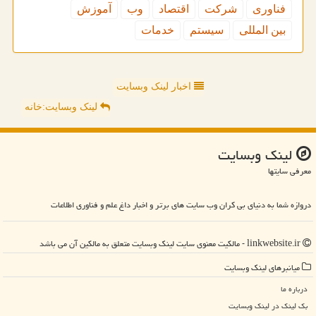
فناوری
شركت
اقتصاد
وب
آموزش
بین المللی
سیستم
خدمات
اخبار لینک وبسایت
لینک وبسایت:خانه
لینك وبسایت
معرفی سایتها
دروازه شما به دنیای بی کران وب سایت های برتر و اخبار داغ علم و فناوری اطلاعات
linkwebsite.ir - مالکیت معنوی سایت لینك وبسایت متعلق به مالکین آن می باشد
میانبرهای لینك وبسایت
درباره ما
بک لینک در لینك وبسایت