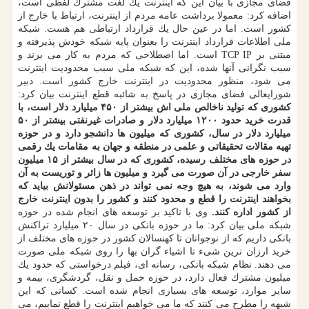
فضای مجازی با بیان این كه اینترنت یك لغت مشترك لفظی است،
اضافه كرد: معمولا برداشت عامه مردم از اینترنت، ارتباط با خارج از
كشور است. اما در عین حال یك قرارداد ارتباطی هم هست. شبكه
ملی اطلاعات قرارداد اینترنت را بعنوان پایه شبكه خودش پذیرفته و
مبتنی بر TCP IP است. اما اصطلاحی كه مردم به كار می برند و
سبب نگرانی آنها شده، این كه شبكه ملی سبب محدودیت اینترنت
می شود، منظور محدودیت در اینترنت خارج كشور است. دبیر
شورایعالی فضای مجازی در پاسخ به شائبه قطع اینترنت بیان كرد:
كشوری كه تولید ناخالص ملی اش بیشتر از ۴۵۰ میلیارد دلار است، با
قدرت خرید حدود ۱۲۰۰ میلیارد دلار و صادرات غیرنفتی بیشتر از ۵۰
میلیارد دلار در سال، كشوری كه میلیون ها دانشجو دارد و در حوزه
تهیه مقالات تحقیقاتی و علمی در منطقه و جهان به مقامات یك رقمی
در حوزه های مختلف رسیده، كشوری كه در سال بیشتر از ۱۵ میلیون
سفر خارجی در آن صورت می گیرد و میلیون ها زائر و توریست به آن
وارد می شوند، به هیچ وجه نمی تواند در ذهن مسئولانش بیاید كه
بخواهند اینترنت را قطع و محدود كنند و كشور را بدون اینترنت خارج
از كشور اداره كنند.
وی با تاكید بر توسعه های انجام شده در حوزه
شبكه ملی بیان كرد: ما در حوزه بانكی در سال ۲۰ میلیارد تراكنش
بانكی داریم كه از نوجوانان تا كهنسالان كشور در حوزه های مختلف از
خرید ارزان ترین شیء تا اشیاء گران بها را روی شبكه ملی صورت
می دهند. نظام شبكه بانكی، رسانه ای، فیلم درخواستی كه حدود یك
میلیون مشترك فعال دارد، در حوزه حمل و نقل، گردشگری، بیمه و
سایر موارد، توسعه های بسیاری انجام شده است. كسانی كه این
شبهه را مطرح می كنند كه ما می خواهیم اینترنت را قطع نماییم، می