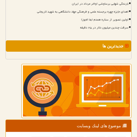
بارندگی شهابی برساوشی اواخر مرداد در ایران
اهدای جایزه چهره برجسته علمی و فرهنگی جهاد دانشگاهی به شهید لاریجانی
اولین تصویر از ستاره همدم ابط الجوزا
سرقت چندین میلیون دلار در ۲۵ دقیقه
جدیدترین ها
موضوع های لینك وبسایت