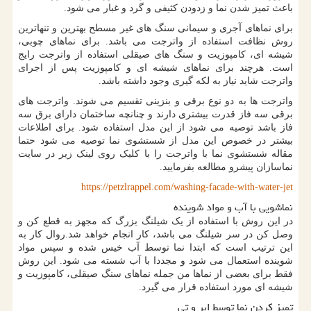
باعث تمیز شدن نما و زدودن کثیفی و گرد و غبار می شود.
برای نماهای آجری و سیمانی سنگ های غیر مسطح بهترین و تنهاترین
روش نظافت استفاده از واترجت می باشد. برای نماهای چوبی،
شیشه ای، کامپوزیت و سنگ های صیقلی استفاده از واترجت رایج
است. هرچند برای نماهای شیشه ای و کامپوزیت پس از اجرای
واترجت شاید نیاز به لکه گیری وجود داشته باشد.
واترجت ها به دو نوع برقی و بنزینی تقسیم می شوند. واترجت های
برقی سه فاز قدرت بیشتری دارند و چنانچه ساختمان دارای برق سه
فاز باشد توصیه می شود از این مدل استفاده شود. برای اطلاعات
بیشتر در خصوص این مدل از شستشوی نما توصیه می شود حتما
مقاله شستشوی نما با واترجت را با کلیک روی لینک زیر در سایت
نماسازان پیشرو مطالعه بفرمایید.
https://petzlrappel.com/washing-facade-with-water-jet
نماشویی با آب و مواد شوینده
در این روش با استفاده از یک شیلنگ بزرگ که مجهز به قطع کن و
وصل کن در سر شیلنگ می باشد، کار انجام خواهد شد.روال کار به
این ترتیب است که ابتدا نما توسط آب خیس شده و سپس مواد
شوینده استعمال می شود و مجددا با آب شسته می شود. این روش
فقط برای بعضی از نماها من جمله نماهای سنگ صیقلی، کامپوزیت و
شیشه ای مورد استفاده قرار می گیرد.
تمیز کردن نما توسط ابر و تی