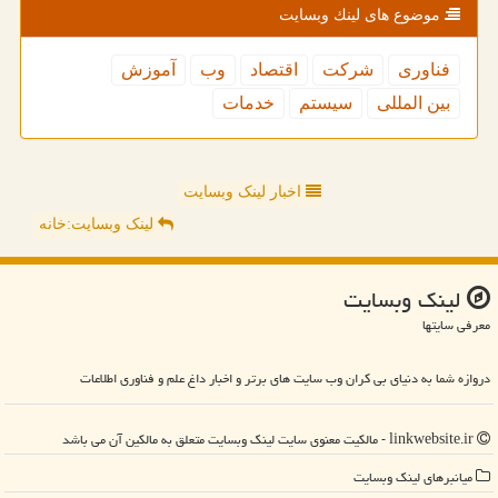
موضوع های لینك وبسایت
فناوری
شركت
اقتصاد
وب
آموزش
بین المللی
سیستم
خدمات
اخبار لینک وبسایت
لینک وبسایت:خانه
لینك وبسایت
معرفی سایتها
دروازه شما به دنیای بی کران وب سایت های برتر و اخبار داغ علم و فناوری اطلاعات
linkwebsite.ir - مالکیت معنوی سایت لینك وبسایت متعلق به مالکین آن می باشد
میانبرهای لینك وبسایت