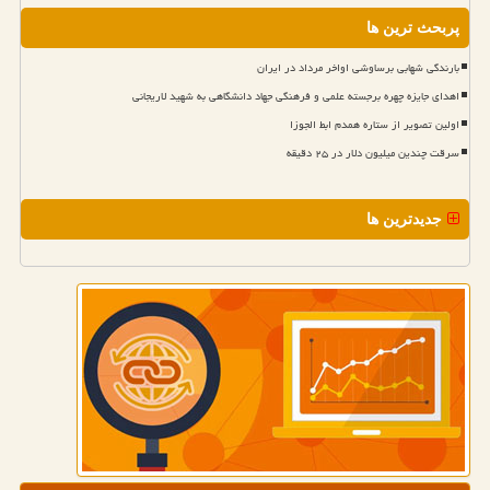
پربحث ترین ها
بارندگی شهابی برساوشی اواخر مرداد در ایران
اهدای جایزه چهره برجسته علمی و فرهنگی جهاد دانشگاهی به شهید لاریجانی
اولین تصویر از ستاره همدم ابط الجوزا
سرقت چندین میلیون دلار در ۲۵ دقیقه
جدیدترین ها