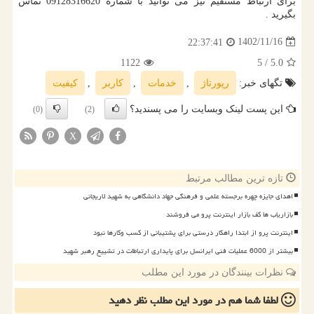
برای ارتباط مستقیم نیز می توانید با شماره 09128316620 تماس
بگیرید
.
1402/11/16
22:37:41
1122
/ 5
5.0
تگهای خبر:
رپورتاژ
,
خدمات
,
كاربر
,
كیفیت
این پست لینک وبسایت را می پسندید؟
(0)
(2)
X
تازه ترین مطالب مرتبط
اهدای جایزه چهره برجسته علمی و فرهنگی جهاد دانشگاهی به شهید لاریجانی
بازاریاب ها کف بازار اینترنت پرو می فروشند
اینترنت پرو از ابتدا راهکار درستی برای پشتیبانی از کسب وکارها نبود
بیشتر از 6000 عملیات فنی ایرانسل برای پایداری ارتباطات در تشییع رهبر شهید
نظرات بینندگان در مورد این مطلب
لطفا شما هم
در مورد این مطلب
نظر دهید