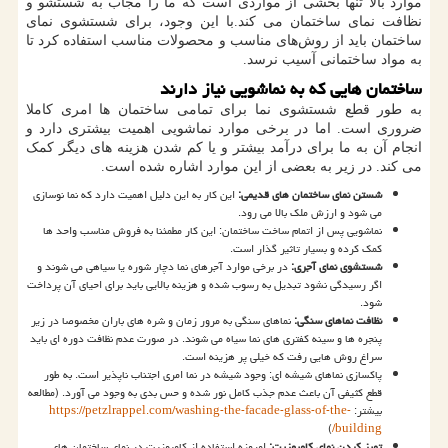
موارد بالا تنها بخشی از مواردی است که ما را مجاب به شستشو و
نظافت نمای ساختمان می کند.با این وجود، برای شستشوی نمای
ساختمان باید از روش
های مناسب و محصولات مناسب استفاده کرد تا
به مواد ساختمانی آسیب نرسد.
ساختمان هایی که به نماشویی نیاز دارند
به طور قطع شستشوی نما برای تمامی ساختمان ها امری کاملا
ضروری است. اما در برخی موارد نماشویی اهمیت بیشتری دارد و
انجام آن به ما برای درآمد بیشتر و یا کم شدن هزینه های دیگر کمک
می کند. در زیر به بعضی از این موارد اشاره شده است.
شستن نمای ساختمان های قدیمی:
این کار به این دلیل اهمیت دارد که نما نوسازی
می شود و ارزش ملک بالا می رود.
نماشویی پس از اتمام ساخت ساختمان: این کار مطمئنا به فروش مناسب واحد ها
کمک کرده و بسیار تاثیر گذار است.
شستشوی نمای آجری:
در برخی موارد آجرهای نما دچار شوره یا سیاهی می شوند و
اگر رسیدگی نشود تبدیل به رسوب شده و هزینه بالایی باید برای احیای آن پرداخت
شود.
نظافت نماهای سنگی:
نماهای سنگی به مرور زمان و شره های باران مخصوصا در زیر
پنجره ها و سینه کفتری های نما سیاه می شوند. در صورت عدم نظافت دوره ای باید
سراغ روش هایی رفت که خیلی پر هزینه است.
پاکسازی نماهای شیشه ای: وجود شیشه در نما امری اجتناب ناپذیر است. به طور
قطع کثیفی آن باعث عدم جذب کامل نور شده و حس بدی به وجود می آورد. (مطالعه
بیشتر:
https://petzlrappel.com/washing-the-facade-glass-of-the-
)
/
building
تمیز کردن نمای کامپوزیت:
امروزه استفاده از کامپوزیت در نمای ساختمان های