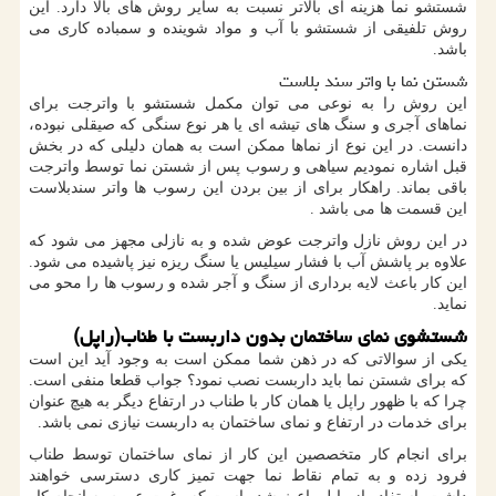
شستشو نما هزینه ای بالاتر نسبت به سایر روش های بالا دارد. این
روش تلفیقی از شستشو با آب و مواد شوینده و سمباده کاری می
باشد.
شستن نما با واتر سند بلاست
این روش را به نوعی می توان مکمل شستشو با واترجت برای
نماهای آجری و سنگ های تیشه ای یا هر نوع سنگی که صیقلی نبوده،
دانست. در این نوع از نماها ممکن است به همان دلیلی که در بخش
قبل اشاره نمودیم سیاهی و رسوب پس از شستن نما توسط واترجت
باقی بماند. راهکار برای از بین بردن این رسوب ها واتر سندبلاست
این قسمت ها می باشد
.
در این روش نازل واترجت عوض شده و به نازلی مجهز می شود که
علاوه بر پاشش آب با فشار سیلیس یا سنگ ریزه نیز پاشیده می شود.
این کار باعث لایه برداری از سنگ و آجر شده و رسوب ها را محو می
نماید.
شستشوی نمای ساختمان بدون داربست با طناب(راپل)
یکی از سوالاتی که در ذهن شما ممکن است به وجود آید این است
که برای شستن نما باید داربست نصب نمود؟ جواب قطعا منفی است.
چرا که با ظهور راپل یا همان کار با طناب در ارتفاع دیگر به هیچ عنوان
برای خدمات در ارتفاع و نمای ساختمان به داربست نیازی نمی باشد.
برای انجام کار متخصصین این کار از نمای ساختمان توسط طناب
فرود زده و به تمام نقاط نما جهت تمیز کاری دسترسی خواهند