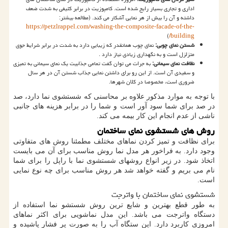
اداری و تجاری بسیار رایج شده است. کامپوزیت در برابر کثیفی به شدت ضعف
داشته و آن را بیش از هر نمایی آشکار می کند. (مطالعه بیشتر:
https://petzlrappel.com/washing-the-composite-facade-of-the-
)
/
building
شستن نمای چوبی:
نمای چوب همانقدر که زیبایی دارد به شدت در برابر شرایط جوی
متزلزل است و به نگهداری زیادی نیاز دارد
.
نظافت نمای سیمانی:
به جرات می توان گفت تمامی جذابیت یک نمای سیمانی به تمیزی
و سفیدی آن است. از این رو برای داشتن نمایی جذاب شستن آن در هر سال
ضروری است، مخصوصا در کلان شهرها.
با توجه به موارد مذکور علاوه بر محاسنی که شستشوی نما دارد، صد
در صد برای شما سود آور است و شما را در برابر هزینه های جانبی
ناشی از عدم انجام این کار بیمه می کند.
روش های شستشوی نمای ساختمان
برای نظافت و تمیز کردن نماهای مختلف مطمئنا روش های متفاوتی
وجود دارد. به فراخور هر مدل نما روش مناسب برای آن می بایست
اتخاذ شود. در زیر انواع روشهای شستشوی نما با راپل را برای شما
نام می بریم و گفته خواهد شد هر روش مناسب برای چه نوع نمایی
است.
شستشوی نمای ساختمان با واترجت
به طور قطع بهترین و شایع ترین روش شستشو نما استفاده از
دستگاه واترجت می باشد. این مدل نماشویی برای اکثر نماهای
امروزی کاربرد دارد. این ستگاه آب را به صورت پر فشار پاشیده و