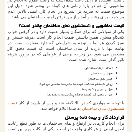
داشت. استفاده از راپل باعث شده است که رغبت عموم به انجام کار
نماشویی آن هم در بازه زمانی های کوتاه تر بیشتر شود. دلیل این
موضوع قیمت به صرفه تر، تسریع در انجام کار، ایمنی بالاتر، عدم
مزاحمت برای رفت و آمد و از بین نرفتن امنیت ساختمان می باشد.
قیمت نماشویی و شستشوی نمای ساختمان چقدر است؟
یکی از سوالاتی که برای همگان بسیار اهمیت دارد و در گرفتن جواب
کنجکاو هستن، همین دانستن قیمت انجام کار است
.
هزینه شستن و
تمیز کردن هر نما با توجه به شرایطی که دارد متفاوت است. در
نهایت تنها با بازدید از نمای ساختمان است که قیمت دقیق کار
مشخص می شود. در زیر یه برخی از عواملی که در براورد هزینه
تاثیر گذار است اشاره شده است.
تعداد طبقات ساختمان
متراژ بر ساختمان
جنس نمای ساختمان
روش شستشو نما که با توجه به جنس نما مشخص می شود.
میزان تمیزی و کثیفی نما
میزان سختی کار (مانند فاصله پیشانی نما تا بدنه نما)
با توجه به مواردی که در بالا گفته شد و پس از بازدید از کار
قیمت
شستشوی نمای ساختمان
به شما اعلام خواهد شد.
قرارداد کار و بیمه نامه پرسنل
برای انجام کارهای در ارتفاع و نمای ساختمان ها به طور قطع رعایت
اصول ایمنی از هر کاری واجب تر است. یکی از نکات مهم این است