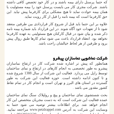
که حتما پرسنل دارای بیمه باشند و در کار خود تخصص کافی داشته
باشند. شرکت مجری کار می بایست پرسنل خود را بیمه مسئولیت یا
همان بیمه حوادث نماید تا هیچ مشکلی برای کارفرما پیش نیاید. این
حق کارفرما است که بیمه نامه را قبل از کار رویت نماید.
علاوه بر این حتما باید قبل از شروع کار قراردادی بین طرفین منعقد
شود تا از تعهدات خود آگاه شوند. در این قرارداد باید شماره بیمه نامه
ذکر شده و بیان شود در قبال کارکنان هیچ مسئولیتی به عهده کارفرما
نخواهد بود. انعقاد قرارداد باعث می شود تمام کارها طبق روال پیش
برود و طرفین از هر لحاظ خیالشان راحت باشد.
شرکت نماشویی نماسازان پیشرو
همانطور که پیش تر اشاره شده شرکت کار در ارتفاع نماسازان
پیشرو به طور تخصصی به انجام کارهای در ارتفاع و نمای ساختمان
توسط راپل می پردازد. فعالیت این شرکت از سال 1388 شروع شده
و تا کنون ادامه داشته است. حوزه فعالیت این شرکت به طور
گسترده در استان های البرز و تهران است و انجام کار در تمام نقاط
کشور مقدور می باشد
.
بحث شستشوی نمای ساختمان و پیچ و رولپلاک سنگ نمای ساختمان
عمده فعالیت این شرکت است که به دست مجریان متخصص این کار
انجام خواهد شد. برای اطلاعات بیشتر توصیه می شود حتما به
وبسایت این شرکت به آدرس
www.petzlrappel.com
مراجعه نمایید.