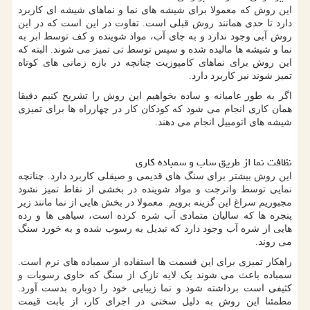
این روش که معمولا برای شیشه های نما و نماهای شیشه ای کاربرد
دارد تا حدی همانند روش قبلی است. تفاوت در این است که در این
روش آبی وجود ندارد و به جای آب، مواد شوینده و کف توسط ابر به
نما و شیشه ها مالیده شده و سپس توسط تی تمیز می شوند. البته که
این روش برای نماهای کامپوزیت چنانچه در بازه زمانی های کوتاه
تمیز شوند نیز کاربرد دارد.
اگر به طور عامیانه و ساده بخواهیم این روش را تشریح کنیم دقیقا
همان کاری انجام می شود که کودکان کار در چهارراه ها برای تمیزی
شیشه های اتومبیل انجام می دهند.
نظافت نما از طریق ساب و سمباده کاری
این روش بیشتر برای سنگ های قدیمی و صیقلی کاربرد دارد. چنانچه
نمایی توسط واترجت و مواد شوینده در بخشی از نقاط تمیز نشود
مجبوریم سراغ این گزینه برویم. معمولا در بخش هایی از نما مانند زیر
پنجره ها که سالیان متمادی آب شره کرده است، سیاهی ها و رده
هایی از شره آب وجود دارد که تبدیل به رسوب شده و به خورد سنگ
می روند.
راهکار تمیزی برای این قسمت ها استفاده از سمباده های نرم است.
سمباده باعث می شوند یک لایه نازک از سنگ که حاوی رسوبات و
کثیفی است برداشته شود و نما زیبایی خود را دوباره بدست آورد.
مطمئنا این روش به دلیل سختی در اجرای کار، از بابت قیمت