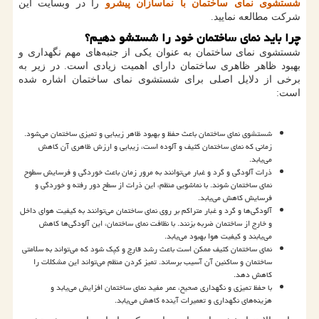
شستشوی نمای ساختمان با نماسازان پیشرو
را در وبسایت این
شرکت مطالعه نمایید.
چرا باید نمای ساختمان خود را شستشو دهیم؟
شستشوی نمای ساختمان به عنوان یکی از جنبه
های مهم نگهداری و
بهبود ظاهر ظاهری ساختمان دارای اهمیت زیادی است. در زیر به
برخی از دلایل اصلی برای شستشوی نمای ساختمان اشاره شده
است:
شستشوی نمای ساختمان باعث حفظ و بهبود ظاهر زیبایی و تمیزی ساختمان می
شود.
زمانی که نمای ساختمان کثیف و آلوده است، زیبایی و ارزش ظاهری آن کاهش
می
یابد.
ذرات آلودگی و گرد و غبار می
توانند به مرور زمان باعث خوردگی و فرسایش سطوح
نمای ساختمان شوند. با نماشویی منظم، این ذرات از سطح دور رفته و خوردگی و
فرسایش کاهش می
یابد.
آلودگی
ها و گرد و غبار متراکم بر روی نمای ساختمان می
توانند به کیفیت هوای داخل
و خارج از ساختمان ضربه بزنند. با نظافت نمای ساختمان، این آلودگی
ها کاهش
می
یابند و کیفیت هوا بهبود می
یابد.
نمای ساختمان کثیف ممکن است باعث رشد قارچ و کپک شود که می
تواند به سلامتی
ساختمان و ساکنین آن آسیب برساند. تمیز کردن منظم می
تواند این مشکلات را
کاهش دهد.
با حفظ تمیزی و نگهداری صحیح، عمر مفید نمای ساختمان افزایش می
یابد و
هزینه
های نگهداری و تعمیرات آینده کاهش می
یابد.