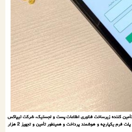
تأمین كننده زیرساخت فناوری اطلاعات پست و لجستیك، شركت تیپاكس
بعنوان یكی از بزرگترین كوریرهای پستی كشور و شركت پرداخت نوین آرین بعنوان عرضه دهنده خدمات زیر ساختی پرداخت اجرا شده است. ایجاد پلت فرم یكپارچه و هوشمند پرداخت و همینطور تأمین و تجهیز 2 هزار