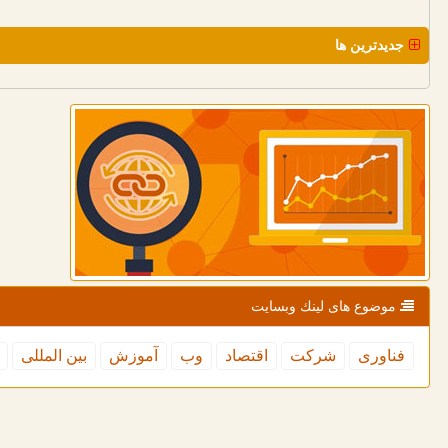
جدیدترین ها
موضوع های لینك وبسایت
فناوری
شركت
اقتصاد
وب
آموزش
بین المللی