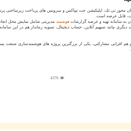
كان محور تی تك، اپلیكیشن جت تیپاكس و سرویس های پرداخت زیرساختی پردا
ت، قابل عرضه است.
ن به سامانه تهیه و عرضه گزارشات
هوشمند
مدیریتی شامل نمایش محل انجام
ری مانند تسهیم آنلاین، حساب دیجیتال، تسویه زماندار هم در این سامانه ت
ی و هم افزایی مشاركتی، یكی از بزرگترین پروژه های هوشمندسازی صنعت پس
4376