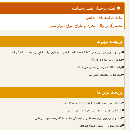
لینک دوستان لینك وبسایت
تبلیغات انتخابات مجلس
مستر گرین وال | مجری و طراح انواع دیوار سبز
پربیننده ترین ها
در دولت رئیسی در بحران 1401 وعده دادند اینترنت به طور موقت قطع می شود اما ماندگار شد
انواع ریزش مو و درمان آن
رشد 26000 درصدی نام نویسی VPN
اینترنت در پاکستان قطع شد
پربحث ترین ها
خاموشی سراسری، اتصال اینترنت کوبا را مختل کرد
بارندگی شهابی برساوشی اواخر مرداد در ایران
اهدای جایزه چهره برجسته علمی و فرهنگی جهاد دانشگاهی به شهید لاریجانی
اولین تصویر از ستاره همدم ابط الجوزا