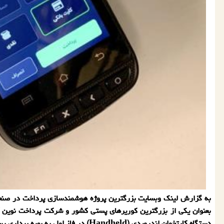
به گزارش لینك وبسایت بزرگترین پروژه هوشمندسازی پرداخت در صنعت
دستگاه كارتخوان اندرویدی (Handheld) در فاز اول به بهره برداری رسید.