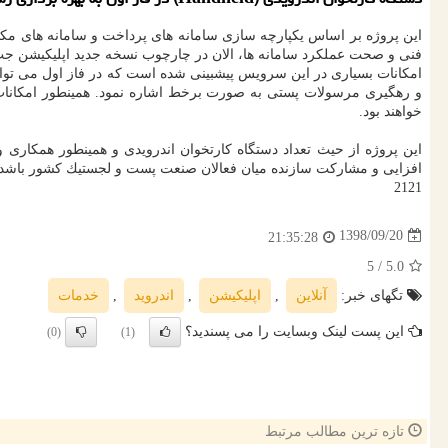
این پروژه بر اساس یكپارچه سازی سامانه های پرداخت و سامانه های م
فنی و صحت عملكرد سامانه ها، الان در چارچوب نسخه جدید اپلیكیشن ج
امكانات بسیاری در این سرویس پیشبینی شده است كه در فاز اول می توا
و رهگیری مرسولات پستی به صورت برخط اشاره نمود. همینطور امكانات دیگ
خواهند بود.
این پروژه از حیث تعداد دستگاه كارتخوان اندرویدی و همینطور همكار
افزایی و مشاركت سازنده میان فعالان صنعت پست و لجستیك كشور باشد.
2121
1398/09/20
21:35:28
/ 5
5.0
تگهای خبر:
آنلاین
,
اپلیكیشن
,
اندروید
,
خدمات
این پست لینک وبسایت را می پسندید؟
(0)
(1)
تازه ترین مطالب مرتبط