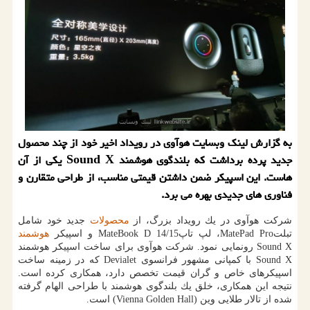
به گزارش لینك وبسایت هوآوی در رویداد اخیر خود از چند محصول
جدید پرده برداشت كه بلندگوی هوشمند Sound X یكی از آن
هاست. این اسپیكر ضمن داشتن قیمتی مناسب، از طراحی متقارن و
فناوری های جدیدی بهره می برد.
شركت هوآوی در یك رویداد بزرگ، از
محصولات
جدید خود شامل
تبلتMatePad Pro، لپ تاپMateBook D 14/15 و اسپیكر
هوشمند
Sound X رونمایی نمود. شركت هوآوی برای ساخت اسپیكر هوشمند
Sound X با كمپانی مشهور فرانسوی Devialet كه در زمینه ساخت
اسپیكرهای خاص و گران قیمت تخصص دارد، همكاری كرده است.
نتیجه این همكاری، خلق یك بلندگوی هوشمند با طراحی الهام گرفته
شده از تالار طلایی وین (Vienna Golden Hall) است.