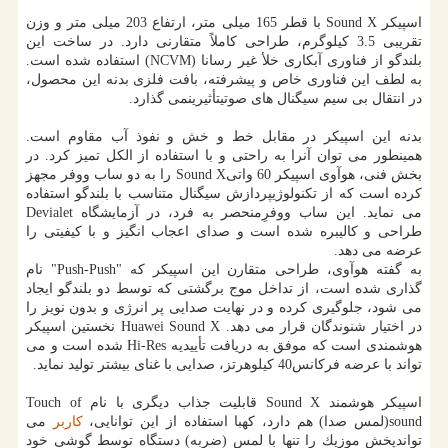
اسپیكر Sound X با قطر 165 میلی متر، ارتفاع 203 میلی متر و وزن
تقریبی 3.5 كیلوگرم، طراحی كاملاً متقارنی دارد. در ساخت این
بلندگو از فناوری آبكاری خلأ غیر رسانا (NCVM) استفاده شده است.
به لطف این فناوری خاص و پیشرفته، بافت فلزی بدنه این محصول،
در انتقال بی سیم سیگنال های صوتیتأثیرینمی گذارد.
بدنه این اسپیكر در مقابل خط و خش و نفوذ آب مقاوم است.
همینطور می توان آنرا به راحتی و با استفاده از الكل تمیز كرد. در
بخش فنی، هوآوی اسپیكر 60 واتیSound X را به دو ساب ووفر مجهز
كرده است كه از تكنولوژیپردازش سیگنال متناسب با بلندگو استفاده
می نماید. این ساب ووفرِمنحصر به فرد، در آزمایشگاه Devialet
طراحی و كالیبره شده است و صدای اعجاب انگیز و با كیفیتی را
عرضه می دهد.
به گفته هوآوی، طراحی متقارن این اسپیكر كه "Push-Push" نام
گذاری شده است، از تداخل موج برگشتی كه توسط دو بلندگو ایجاد
می شود، جلوگیری كرده و در نهایت صدایی پر انرژی و بدون نویز را
در اختیار شنوندگان قرار می دهد. Huawei Sound X نخستین اسپیكر
هوشمندی است كه موفق به دریافت تأییدیه Hi-Res شده است و می
تواند با عرضه فركانس40 كیلوهرتز، صدایی با غنای بیشتر تولید نماید.
اسپیكر هوشمند Sound X قابلیت جذاب دیگری با نام Touch of
sound(لمس صدا) هم دارد، كهبا استفاده از این توانایی،
كاربر
می
تواندپخش موزیك را تنها با لمس (ضربه) دستگاه توسط گوشی خود