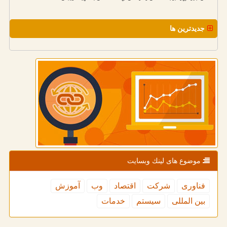
جدیدترین ها
موضوع های لینك وبسایت
فناوری
شركت
اقتصاد
وب
آموزش
بین المللی
سیستم
خدمات