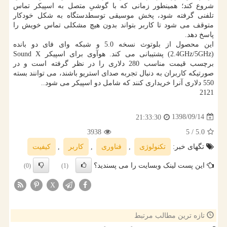
شروع كند؛ همینطور زمانی كه با گوشیِ متصل به اسپیكر تماس
تلفنی گرفته شود، پخش موسیقی توسطدستگاه به شكل خودكار
متوقف می شود تا كاربر بتواند بدون هیچ مشكلی تماس خویش را
پاسخ دهد.
این محصول از بلوتوث نسخه 5.0 و شبكه وای فای دو بانده
(2.4GHz/5GHz) پشتیبانی می كند. هوآوی برای اسپیكر Sound X
برچسب قیمت مناسب 280 دلاری را در نظر گرفته است و در
صورتیكه كاربران به دنبال تجربه صدای استریو باشند، می توانند بسته
550 دلاری آنرا خریداری كنند كه شامل دو اسپیكر می شود..
2121
1398/09/14
21:33:30
3938
/ 5
5.0
تگهای خبر:
تكنولوژی
,
فناوری
,
كاربر
,
كیفیت
این پست لینک وبسایت را می پسندید؟
(0)
(1)
X
تازه ترین مطالب مرتبط