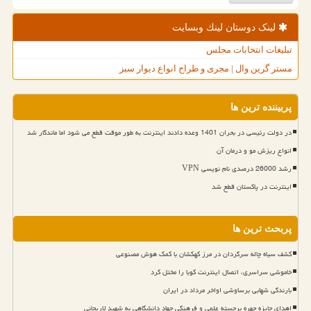
لینک دوستان لینك وبسایت
تبلیغات انتخابات مجلس
مستر گرین وال | مجری و طراح انواع دیوار سبز
پربیننده ترین ها
در دولت رئیسی در بحران 1401 وعده دادند اینترنت به طور موقت قطع می شود اما ماندگار شد
انواع ریزش مو و درمان آن
رشد 26000 درصدی نام نویسی VPN
اینترنت در پاکستان قطع شد
پربحث ترین ها
کشف سیاه چاله سرگردان در مرز کهکشان با کمک هوش مصنوعی
خاموشی سراسری، اتصال اینترنت کوبا را مختل کرد
بارندگی شهابی برساوشی اواخر مرداد در ایران
اهدای جایزه چهره برجسته علمی و فرهنگی جهاد دانشگاهی به شهید لاریجانی