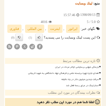
منبع:
لینك وبسایت
1398/09/13
15:57:46
4016
/ 5
5.0
تگهای خبر:
اپراتور
,
اینترنت
,
بین المللی
,
فناوری
این پست لینک وبسایت را می پسندید؟
(0)
(1)
X
تازه ترین مطالب مرتبط
بارندگی شهابی برساوشی اواخر مرداد در ایران
اهدای جایزه چهره برجسته علمی و فرهنگی جهاد دانشگاهی به شهید لاریجانی
سرقت چندین میلیون دلار در ۲۵ دقیقه
استارلینک در عراق رسما فعال شد
نظرات بینندگان در مورد این مطلب
لطفا شما هم
در مورد این مطلب
نظر دهید