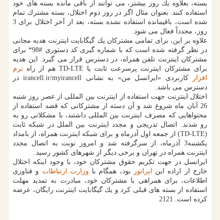
بسته، بعلاوه یك روز بیشتر، می توانند از باقی مانده بسته های خود
استفاده كنند. بعنوان مثال اگر در روز دوم اختلال، بسته مشترك تمام
شده است، باقیمانده استفاده نشده بسته، بعد از آخر اختلال برای 3
روز، مجدداً فعال می شود.
علاوه بر این، برای تمامی مشتركان یك گیگابایت اینترنت هدیه مجانی
در نظر گرفته شده است كه با شماره گیری كد دستوری #98* برای
مشتركان اینترنت تلفن همراه، در دسترس قرار می گیرد. این هدیه
برای مشتركان اینترنت پرسرعت ثابت یا TD-LTE هم از راه
نرم
افزار
كاربردی «ایرانسل من» به نشانی irancell.ir/myirancell در
دسترس می باشد.
اختلال اینترنت جهت استفاده از اینترنت بین المللی از عصر روز شنبه
26 آبان ماه شروع شد و آن دسته از مشتركانی كه قصد استفاده از
محتواهایی كه مصرف اینترنت بین المللی داشتند، با مشكلاتی رو به
رو شدند. اتصال تدریجی و مجدد اینترنت بین الملل در شبكه ثابت
(TD-LTE) از جمعه اول آذرماه و برای شبكه اینترنت همراه، از بامداد
یكشنبه3 آذرماه، از سرگرفته شد و امروز نوبت به اتصال مجدد
اینترنت همراه در تهران و برخی دیگر از شهرهای كشور رسید.
ایرانسل در جهت تكریم حقوق مشتركان خود، با وجود اینكه اختلال
خارج از اراده این
اپراتور
بود، همگام با
وزارت ارتباطات
و فناوری
اطلاعات، برای همراهی با مشتركان خود، مبادرت به تمدید مهلت
استفاده از بسته های قبلی كرد و یك گیگابایت اینترنت رایگان، عرضه
كرده است. 2121