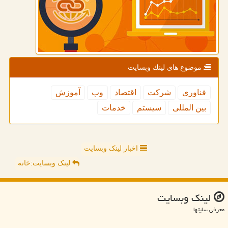
موضوع های لینك وبسایت
فناوری
شركت
اقتصاد
وب
آموزش
بین المللی
سیستم
خدمات
اخبار لینک وبسایت
لینک وبسایت:خانه
لینك وبسایت
معرفی سایتها