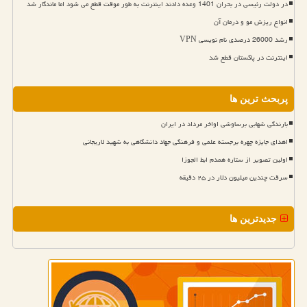
در دولت رئیسی در بحران 1401 وعده دادند اینترنت به طور موقت قطع می شود اما ماندگار شد
انواع ریزش مو و درمان آن
رشد 26000 درصدی نام نویسی VPN
اینترنت در پاکستان قطع شد
پربحث ترین ها
بارندگی شهابی برساوشی اواخر مرداد در ایران
اهدای جایزه چهره برجسته علمی و فرهنگی جهاد دانشگاهی به شهید لاریجانی
اولین تصویر از ستاره همدم ابط الجوزا
سرقت چندین میلیون دلار در ۲۵ دقیقه
جدیدترین ها