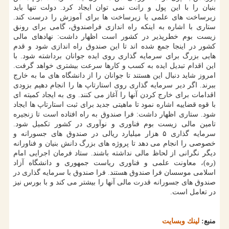
بنیان را با این پول و رانت نمی توان ایجاد كرد. دولت تنها باید
زیرساخت های علمی یا زیرساخت ها برای آموزش را درست كند.
ستاری با اشاره به اینكه راه اندازی فراصندوق، گامی برای رونق
زیست بوم خطرپذیر در كشور است اظهار داشت: نهادهای مالی
كشور در اینجا جمع شده اند تا این صندوق راه اندازی شود و قدم
هایی بزرگ برای سرمایه گذاری روی ایده جوانان برداشته شود. با
این اقدام تبدیل ایده به كسب و كارها سرعت بیشتری خواهد گرفت.
امروز شاید دنبال این هستند تا جوانان را از دانشگاه های ما به خارج
ببرند. اگر دیر سرمایه گذاری روی استارتاپ ها را انجام دهیم بزودی
اقدامات برای خارج كردن آنها را آغاز می كنند. وی به ایجاد كمیته ای
با قوه قضاییه اشاره نمود تا ماهیتی جدید برای ثبت استارتاپ ها ایجاد
شود. ستاری اظهار داشت: فرا صندوق به راه افتاده است تا زنجیره
تامین مالی زیست بوم فناوری و نوآوری در كشور تكمیل شود.
سرمایه گذاری ۵ هزار میلیارد ریالی در صندوق های جسورانه و
خصوصی را انجام می دهد تا پروژه های بزرگ دانش بنیان و فناورانه
دیگر نگرانی از لحاظ مالی نداشته باشند. ستاد فرمان اجرایی امام
(ره)، معاونت علمی و فناوری ریاست جمهوری و دانشگاه آزاد
اسلامی موسسان فرا صندوق هستند. فرا صندوق با سرمایه گذاری در
صندوق های جسورانه قدرت مالی آنها را بیشتر می كند و با بورس نیز
در تعامل است.
منبع:
لینك وبسایت