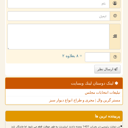
= ۸ بعلاوه ۲
ارسال نظر
لینک دوستان لینك وبسایت
تبلیغات انتخابات مجلس
مستر گرین وال | مجری و طراح انواع دیوار سبز
پربیننده ترین ها
در دولت رئیسی در بحران 1401 وعده دادند اینترنت به طور موقت قطع می شود اما ماندگار شد