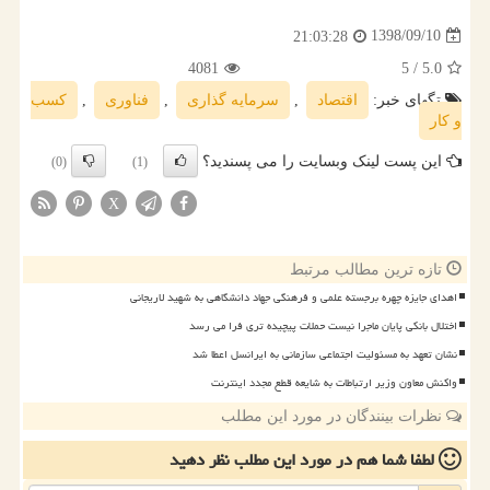
1398/09/10
21:03:28
4081
/ 5
5.0
تگهای خبر:
اقتصاد
,
سرمایه گذاری
,
فناوری
,
كسب
و كار
این پست لینک وبسایت را می پسندید؟
(0)
(1)
X
تازه ترین مطالب مرتبط
اهدای جایزه چهره برجسته علمی و فرهنگی جهاد دانشگاهی به شهید لاریجانی
اختلال بانکی پایان ماجرا نیست حملات پیچیده تری فرا می رسد
نشان تعهد به مسئولیت اجتماعی سازمانی به ایرانسل اعطا شد
واکنش معاون وزیر ارتباطات به شایعه قطع مجدد اینترنت
نظرات بینندگان در مورد این مطلب
لطفا شما هم
در مورد این مطلب
نظر دهید