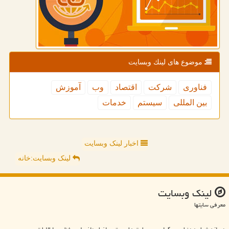
موضوع های لینك وبسایت
فناوری
شركت
اقتصاد
وب
آموزش
بین المللی
سیستم
خدمات
اخبار لینک وبسایت
لینک وبسایت:خانه
لینك وبسایت
معرفی سایتها