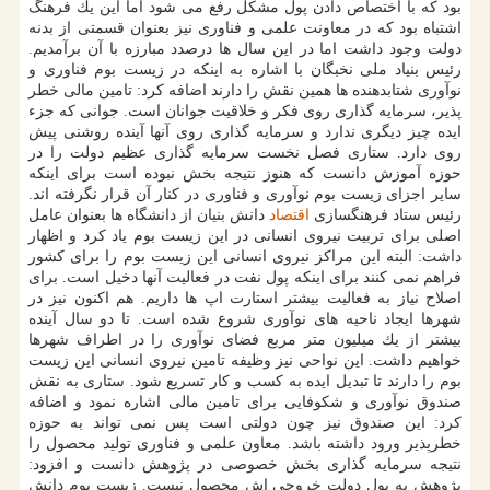
بود كه با اختصاص دادن پول مشكل رفع می شود اما این یك فرهنگ
اشتباه بود كه در معاونت علمی و فناوری نیز بعنوان قسمتی از بدنه
دولت وجود داشت اما در این سال ها درصدد مبارزه با آن برآمدیم.
رئیس بنیاد ملی نخبگان با اشاره به اینكه در زیست بوم فناوری و
نوآوری شتابدهنده ها همین نقش را دارند اضافه كرد: تامین مالی خطر
پذیر، سرمایه گذاری روی فكر و خلاقیت جوانان است. جوانی كه جزء
ایده چیز دیگری ندارد و سرمایه گذاری روی آنها آینده روشنی پیش
روی دارد. ستاری فصل نخست سرمایه گذاری عظیم دولت را در
حوزه آموزش دانست كه هنوز نتیجه بخش نبوده است برای اینكه
سایر اجزای زیست بوم نوآوری و فناوری در كنار آن قرار نگرفته اند.
رئیس ستاد فرهنگسازی
اقتصاد
دانش بنیان از دانشگاه ها بعنوان عامل
اصلی برای تربیت نیروی انسانی در این زیست بوم یاد كرد و اظهار
داشت: البته این مراكز نیروی انسانی این زیست بوم را برای كشور
فراهم نمی كنند برای اینكه پول نفت در فعالیت آنها دخیل است. برای
اصلاح نیاز به فعالیت بیشتر استارت اپ ها داریم. هم اكنون نیز در
شهرها ایجاد ناحیه های نوآوری شروع شده است. تا دو سال آینده
بیشتر از یك میلیون متر مربع فضای نوآوری را در اطراف شهرها
خواهیم داشت. این نواحی نیز وظیفه تامین نیروی انسانی این زیست
بوم را دارند تا تبدیل ایده به كسب و كار تسریع شود. ستاری به نقش
صندوق نوآوری و شكوفایی برای تامین مالی اشاره نمود و اضافه
كرد: این صندوق نیز چون دولتی است پس نمی تواند به حوزه
خطرپذیر ورود داشته باشد. معاون علمی و فناوری تولید محصول را
نتیجه سرمایه گذاری بخش خصوصی در پژوهش دانست و افزود:
پژوهش به پول دولت خروجی اش محصول نیست. زیست بوم دانش