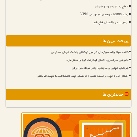
انواع ریزش مو و درمان آن
رشد 26000 درصدی نام نویسی VPN
اینترنت در پاکستان قطع شد
پربحث ترین ها
کشف سیاه چاله سرگردان در مرز کهکشان با کمک هوش مصنوعی
خاموشی سراسری، اتصال اینترنت کوبا را مختل کرد
بارندگی شهابی برساوشی اواخر مرداد در ایران
اهدای جایزه چهره برجسته علمی و فرهنگی جهاد دانشگاهی به شهید لاریجانی
جدیدترین ها