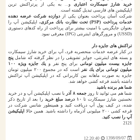
خرید شارژ سیمكارت اعتباری
و... به یكی از پرتراكنش ترین
اپلیكیشن های فارسی تبدیل گشته است.
شركت آسان پرداخت بعنوان یكی از
دوازده شركت عرضه دهنده
خدمات پرداخت
(PSP)
تحت نظارت بانك مركزی،
اپلیكیشن آپ را
بعنوان جایگزینی با امنیت بیشتر برای پرداخت از راه كدهای دستوری
(USSD) و مرورگرهای اینترنتی (IPG) معرفی نمود.
تراكنش های جایزه دار
در كنار عرضه خدمات منحصربه فرد، آپ برای خرید شارژ سیمكارت
و بسته های اینترنتی، جوایز تشویقی را در نظر گرفته كه شامل
پنج
جایزه بیست میلیون تومانی
برای پنج نفر و
یك
جایزه ویژه ۱۰۰
میلیون تومانی برای یك نفر
است كه در مجموع ۲۰۰ میلیون تومان
جایزه به صورت ماهانه بین كاربرانی كه در اپلیكیشن آپ تراكنش
داشته باشند قرعه كشی خواهد شد.
شما هم برنده باشید
شما هم می توانید تا روز
جمعه ۸ آذر
با نصب اپلیكیشن آپ و در خرید
نخستین شارژ سیمكارت تا
۱۰ درصد مبلغ خرید
را بعد از تاریخ ذكر
شده، در كیف پول آپ دریافت كنید و همینطور شانس شركت در
قرعه كشی ۲۰۰ میلیونی آذرماه را داشته باشید. همین حالا
اپلیكیشن
آپ را نصب كنید
.
2121
1398/09/07
12:20:40