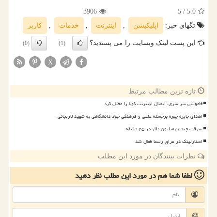
3906
/ 5
5.0
تگهای خبر:
اپلیكیشن
,
اینترنت
,
خدمات
,
كاربر
این پست لینک وبسایت را می پسندید؟
(0)
(1)
X
تازه ترین مطالب مرتبط
خاموشی سراسری، اتصال اینترنت کوبا را مختل کرد
اهدای جایزه چهره برجسته علمی و فرهنگی جهاد دانشگاهی به شهید لاریجانی
سرقت چندین میلیون دلار در ۲۵ دقیقه
استارلینک در عراق رسما فعال شد
نظرات بینندگان در مورد این مطلب
لطفا شما هم
در مورد این مطلب
نظر دهید