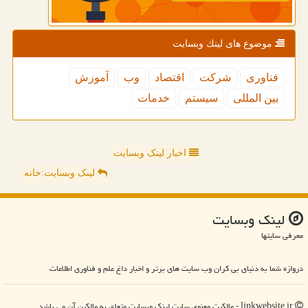
موضوع های لینك وبسایت
فناوری
شركت
اقتصاد
وب
آموزش
بین المللی
سیستم
خدمات
اخبار لینک وبسایت
لینک وبسایت:خانه
لینك وبسایت
معرفی سایتها
دروازه شما به دنیای بی کران وب سایت های برتر و اخبار داغ علم و فناوری اطلاعات
linkwebsite.ir - مالکیت معنوی سایت لینك وبسایت متعلق به مالکین آن می باشد