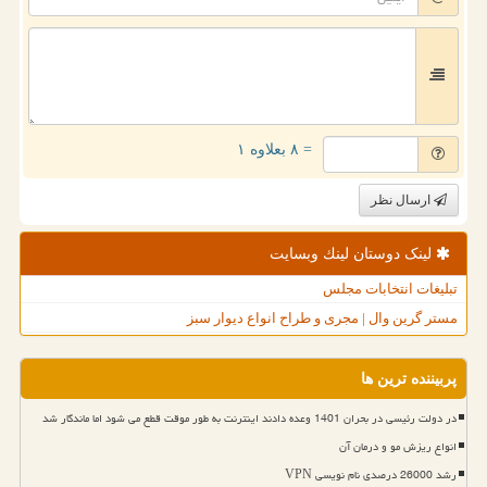
= ۸ بعلاوه ۱
ارسال نظر
لینک دوستان لینك وبسایت
تبلیغات انتخابات مجلس
مستر گرین وال | مجری و طراح انواع دیوار سبز
پربیننده ترین ها
در دولت رئیسی در بحران 1401 وعده دادند اینترنت به طور موقت قطع می شود اما ماندگار شد
انواع ریزش مو و درمان آن
رشد 26000 درصدی نام نویسی VPN