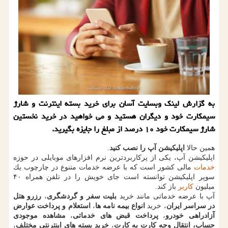
به گزارش لینك وبسایت آسان برای خرید بسته اینترنت و شارژ
سیمكارت خود و دیگران هستید و می خواهید در خرید نخستین
شارژ سیمكارت خود ۱۰ درصد از مبلغ را جایزه بگیرید.
همین حالا
اپلیكیشن آپ را نصب كنید
.
اپلیكیشن آپ، یكی از پركاربردترین نرم افزارهای موبایلی در حوزه
خدمات
مالی كشور است كه با عرضه خدمات متنوع در چارچوب یك
سوپر اپلیكیشن توانسته است جای خویش را در تلفن همراه ۴۰
میلیون
كاربر
باز كند.
آپ با عرضه خدماتی مانند خرید
بلیت سفر و گردشگری
،
رزرو هتل
در سراسر ایران
، خرید
انواع بیمه نامه ها
،
استعلام و پرداخت عوارض
آزادراهی خودرو
،
پرداخت قبض های خدماتی
،
مشاهده موجودی
حساب، انتقال وجه كارت به كارت
،
خرید بسته های اینترنتی مختلف
،