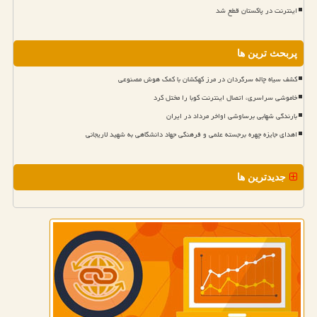
اینترنت در پاکستان قطع شد
پربحث ترین ها
کشف سیاه چاله سرگردان در مرز کهکشان با کمک هوش مصنوعی
خاموشی سراسری، اتصال اینترنت کوبا را مختل کرد
بارندگی شهابی برساوشی اواخر مرداد در ایران
اهدای جایزه چهره برجسته علمی و فرهنگی جهاد دانشگاهی به شهید لاریجانی
جدیدترین ها