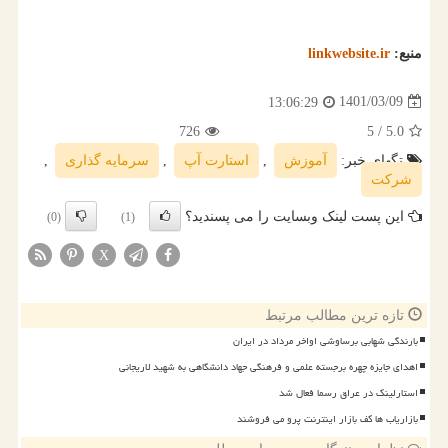
منبع:
linkwebsite.ir
1401/03/09
13:06:29
726
/ 5
5.0
تگهای خبر:
آموزش
,
استارت آپ
,
سرمایه گذاری
,
شركت
این پست لینک وبسایت را می پسندید؟
(0)
(1)
X
تازه ترین مطالب مرتبط
بارندگی شهابی برساوشی اواخر مرداد در ایران
اهدای جایزه چهره برجسته علمی و فرهنگی جهاد دانشگاهی به شهید لاریجانی
استارلینک در عراق رسما فعال شد
بازاریاب ها کف بازار اینترنت پرو می فروشند