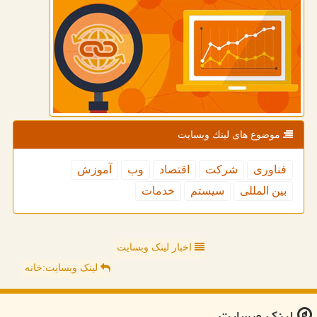
موضوع های لینك وبسایت
فناوری
شركت
اقتصاد
وب
آموزش
بین المللی
سیستم
خدمات
اخبار لینک وبسایت
لینک وبسایت:خانه
لینك وبسایت