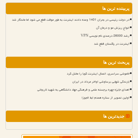
پربیننده ترین ها
در دولت رئیسی در بحران 1401 وعده دادند اینترنت به طور موقت قطع می شود اما ماندگار شد
انواع ریزش مو و درمان آن
رشد 26000 درصدی نام نویسی VPN
اینترنت در پاکستان قطع شد
پربحث ترین ها
خاموشی سراسری، اتصال اینترنت کوبا را مختل کرد
بارندگی شهابی برساوشی اواخر مرداد در ایران
اهدای جایزه چهره برجسته علمی و فرهنگی جهاد دانشگاهی به شهید لاریجانی
اولین تصویر از ستاره همدم ابط الجوزا
جدیدترین ها