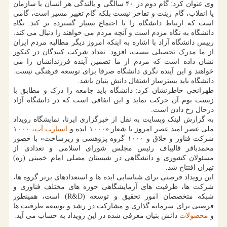
وی عنوان کرد: گام دوم در ۴۰ سالگی و بالندگی هر انسان یا سازمان
یا انقلاب، گام زینت و تفاخر نیست بلکه گام تغییر مسیر است، گامی
است که ارتباط دانشگاه را با اجتماع بسیار گسترده تر کند. نگاه
دانشگاه به نگاه مردم است و آنچه مردم می خواهند را دنبال می کند.
رییس دانشگاه آزاد با اشاره به اینکه امروز دیگر مطالبه مردم ایران
از ما مدرک تحصیلی نیست، افزود: تعداد شرکت کنندگان در کنکور
نشان داده است که مردم از ما تضمین آینده فرزندانشان را می
خواهند و این آینده نگری دانشگاه صرفا برای توسعه فرهنگی نیست.
دانشگاه باید بسترساز اشتغال دانش بنیان باشد.
طهرانچی خاطرنشان کرد: دانشگاه باید جامعه را درک و مطابق با
زیست بوم آن حرکت نماید و این اتفاقی است که در دانشگاه آزاد
درحال رخ دادن است.
به گزارش لینک وبسایت به نقل از خبرگزاری ایرنا، نمایشگاه رویداد
ملی عصر امید عصر امروز با شعار «۱۰۰۰ ایده و
استارت آپ
، ۱۰۰۰
شرکت فناور و خلاق و ۱۰۰۰ گروه پژوهشی و زیرساخت» با حضور
محمدباقر قالیباف رئیس مجلس شورای اسلامی و تعدادی از
مسئولان کشوری و دانشگاهی در شبستان مصلی امام خمینی (ره)
تهران افتتاح شد.
این رویداد فرصتی برای شناسایی ایده ها و استعدادهای برتر گروه ها،
شرکت ها، ظرفیت های آزمایشگاهی حوزه های مختلف فناوری و
شبکه متخصصان امور تحقیق و توسعه (R&D) است، همینطور
فرصتی برای سرمایه گذاری و مشارکت در رشد و توسعه ظرفیت ها
و
محصولات
دانش بنیان معرفی شده در این رویداد به حساب می آید.