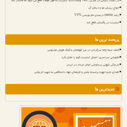
در دولت رئیسی در بحران 1401 وعده دادند اینترنت به طور موقت قطع می شود اما ماندگار شد
انواع ریزش مو و درمان آن
رشد 26000 درصدی نام نویسی VPN
اینترنت در پاکستان قطع شد
پربحث ترین ها
کشف سیاه چاله سرگردان در مرز کهکشان با کمک هوش مصنوعی
خاموشی سراسری، اتصال اینترنت کوبا را مختل کرد
بارندگی شهابی برساوشی اواخر مرداد در ایران
اهدای جایزه چهره برجسته علمی و فرهنگی جهاد دانشگاهی به شهید لاریجانی
جدیدترین ها