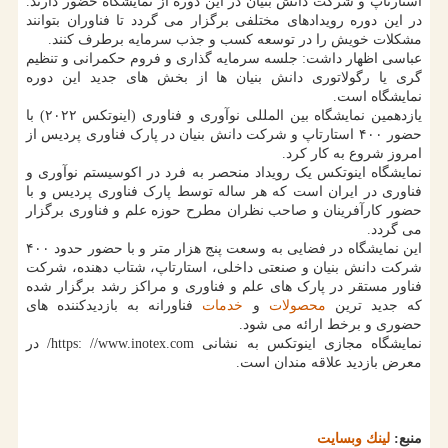
استارتاپ و شرکت دانش بنیان در این دوره از نمایشگاه حضور دارند.
در این دوره رویدادهای مختلفی برگزار می گردد تا فناوران بتوانند
مشکلات خویش را در توسعه کسب و جذب سرمایه برطرف کنند.
عباسی اظهار داشت: جلسه سرمایه گذاری و فروم حکمرانی و تنظیم
گری یا رگولاتوری دانش بنیان ها از بخش های جدید این دوره
نمایشگاه است.
یازدهمین نمایشگاه بین المللی نوآوری و فناوری (اینوتکس ۲۰۲۲) با
حضور ۴۰۰ استارتاپ و شرکت دانش بنیان در پارک فناوری پردیس از
امروز شروع به کار کرد.
نمایشگاه اینوتکس یک رویداد منحصر به فرد در اکوسیستم نوآوری و
فناوری در ایران است که هر ساله توسط پارک فناوری پردیس و با
حضور کارآفرینان و صاحب نظران مطرح حوزه علم و فناوری برگزار
می گردد.
این نمایشگاه در فضایی به وسعت پنج هزار متر و با حضور حدود ۴۰۰
شرکت دانش بنیان و صنعتی داخلی، استارتاپ، شتاب دهنده، شرکت
فناور مستقر در پارک های علم و فناوری و مراکز رشد برگزار شده
که جدید ترین
محصولات
و
خدمات
فناورانه به بازدیدکننده های
حضوری و برخط ارائه می شود.
نمایشگاه مجازی اینوتکس به نشانی https: //www.inotex.com/ در
معرض بازدید علاقه مندان است.
منبع:
لینك وبسایت