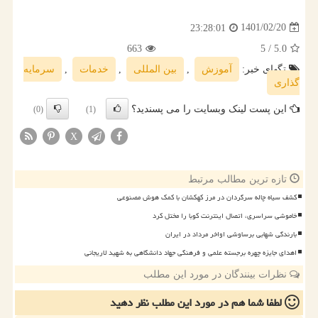
1401/02/20
23:28:01
663
/ 5
5.0
تگهای خبر:
آموزش
,
بین المللی
,
خدمات
,
سرمایه
گذاری
این پست لینک وبسایت را می پسندید؟
(0)
(1)
X
تازه ترین مطالب مرتبط
کشف سیاه چاله سرگردان در مرز کهکشان با کمک هوش مصنوعی
خاموشی سراسری، اتصال اینترنت کوبا را مختل کرد
بارندگی شهابی برساوشی اواخر مرداد در ایران
اهدای جایزه چهره برجسته علمی و فرهنگی جهاد دانشگاهی به شهید لاریجانی
نظرات بینندگان در مورد این مطلب
لطفا شما هم
در مورد این مطلب
نظر دهید