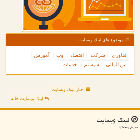
موضوع های لینك وبسایت
فناوری
شركت
اقتصاد
وب
آموزش
بین المللی
سیستم
خدمات
اخبار لینک وبسایت
لینک وبسایت:خانه
لینك وبسایت
معرفی سایتها