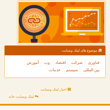
موضوع های لینك وبسایت
فناوری
شركت
اقتصاد
وب
آموزش
بین المللی
سیستم
خدمات
اخبار لینک وبسایت
لینک وبسایت:خانه