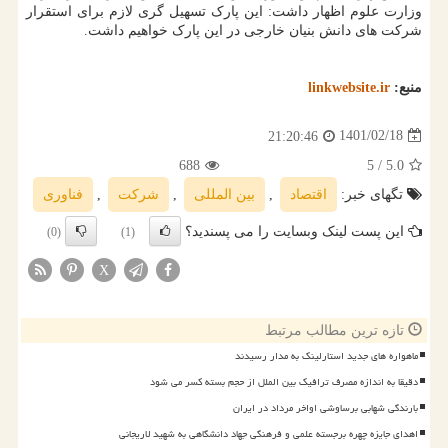
وزارت علوم اظهار داشت: این پارک تسهیل گری لازم برای استقرار
شرکت های دانش بنیان خارجی در این پارک خواهیم داشت.
منبع:
linkwebsite.ir
1401/02/18
21:20:46
688
/ 5
5.0
تگهای خبر:
اقتصاد
,
بین المللی
,
شركت
,
فناوری
این پست لینک وبسایت را می پسندید؟
(0)
(1)
X
تازه ترین مطالب مرتبط
ماهواره های جدید استارلینک به مدار رسیدند
دقیقا به اندازه مصرف ترافیک بین الملل از حجم بسته کسر می شود
بارندگی شهابی برساوشی اواخر مرداد در ایران
اهدای جایزه چهره برجسته علمی و فرهنگی جهاد دانشگاهی به شهید لاریجانی