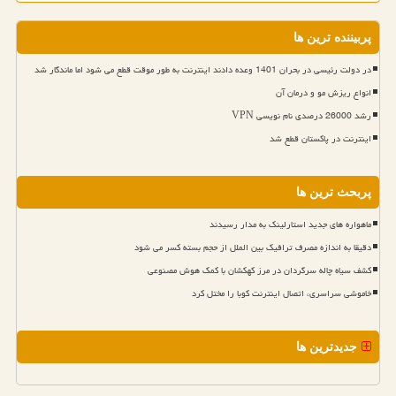
پربیننده ترین ها
در دولت رئیسی در بحران 1401 وعده دادند اینترنت به طور موقت قطع می شود اما ماندگار شد
انواع ریزش مو و درمان آن
رشد 26000 درصدی نام نویسی VPN
اینترنت در پاکستان قطع شد
پربحث ترین ها
ماهواره های جدید استارلینک به مدار رسیدند
دقیقا به اندازه مصرف ترافیک بین الملل از حجم بسته کسر می شود
کشف سیاه چاله سرگردان در مرز کهکشان با کمک هوش مصنوعی
خاموشی سراسری، اتصال اینترنت کوبا را مختل کرد
جدیدترین ها