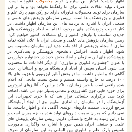
اظهار داشت: امتیاز این سازمان تولید
محصولات
فناورانه است.
صرف تولید مقالات علمی برای ما راهگشا نخواهد بود و بنا بر این
سازمان برای تولید محصولات فناورانه دارای دو رکن مهم پارک علم و
فناوری و پژوهشکده ها است. رییس سازمان پژوهش های علمی و
صنعتی ایران با اشاره به برنامه های این سازمان اظهار داشت: در
کنار تقویت پژوهشکده های موجود، اقدام به ایجاد پژوهشکده های
جدیدی متناسب با نیازهای کشور و رفع مشکلات کشور خواهیم کرد.
رییس سازمان پژوهش های علمی و صنعتی ایران با اعلان اینکه نمایه
سازی ۶ مجله پژوهشی از اقدامات جدید این سازمان محسوب می
شود، اظهار داشت: افزایش دانشجوی پژوهشگر و پسادکتری در
پژوهشکده های این سازمان و ایجاد بخش جدید در جشنواره خوارزمی
با عنوان "جشنواره فناوری و نواوری" از دیگر اقدامات ما محسوب
می شود. ایشان سپس از ایجاد آزمایشگاه مرجع و استاندارد جدید
آگاهی داد و اظهار داشت: ما در بخش آنالیز ایزوتوپی با هزینه های بالا
۱۰۰ درصد به خارج وابسته هستیم و معین نیست نتایجی که اعلام
شده واقعی است یا خیر. زمانیان با تاکید بر این که آنالیزهای ایزوتوپی
برای حوزه هایی چون کشاورزی و معدنی بسیار مهم می باشد، اضافه
کرد: طی برگزاری جلساتی قرار شد که با خرید تجهیزات، این
آزمایشگاه را در سازمان راه اندازی نماییم. وی از ایجاد آزمایشگاه
مرجع ارزیابی سمیت داروهای تولیدی آگاهی داد و اظهار داشت: ما
نمی دانیم که میزان سمیت داروهای تولید شده به چه میزان است و
ما دراین زمینه به خارج وابستگی داریم. رییس سازمان پژوهش های
علمی و صنعتی ایران همین طور با اشاره به واگذاری ماموریت
تاسیس پارک علم و فناوری بین المللی به این سازمان از طرف