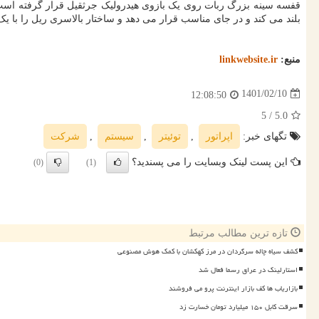
قفسه سینه بزرگ ربات روی یک بازوی هیدرولیک جرثقیل قرار گرفته است. اپ
بلند می کند و در جای مناسب قرار می دهد و ساختار بالاسری ریل را با ی
منبع:
linkwebsite.ir
1401/02/10
12:08:50
/ 5
5.0
تگهای خبر:
اپراتور
,
توئیتر
,
سیستم
,
شركت
این پست لینک وبسایت را می پسندید؟
(0)
(1)
تازه ترین مطالب مرتبط
کشف سیاه چاله سرگردان در مرز کهکشان با کمک هوش مصنوعی
استارلینک در عراق رسما فعال شد
بازاریاب ها کف بازار اینترنت پرو می فروشند
سرقت کابل ۱۵۰ میلیارد تومان خسارت زد