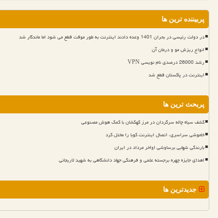
پربیننده ترین ها
در دولت رئیسی در بحران 1401 وعده دادند اینترنت به طور موقت قطع می شود اما ماندگار شد
انواع ریزش مو و درمان آن
رشد 26000 درصدی نام نویسی VPN
اینترنت در پاکستان قطع شد
پربحث ترین ها
کشف سیاه چاله سرگردان در مرز کهکشان با کمک هوش مصنوعی
خاموشی سراسری، اتصال اینترنت کوبا را مختل کرد
بارندگی شهابی برساوشی اواخر مرداد در ایران
اهدای جایزه چهره برجسته علمی و فرهنگی جهاد دانشگاهی به شهید لاریجانی
جدیدترین ها