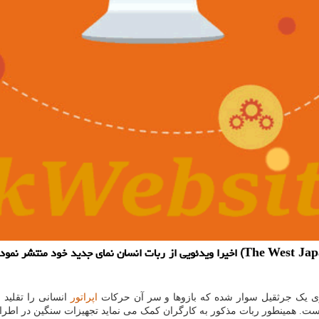
به گزارش لینک وبسایت شرکت وست ژاپن ریل (The West Japan Rail Company) اخیرا ویدئویی 
اپراتور
انسانی را تقلید 
است. همینطور ربات مذکور به کارگران کمک می نماید تجهیزات سنگین در اطراف