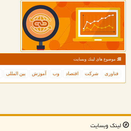
موضوع های لینك وبسایت
فناوری
شركت
اقتصاد
وب
آموزش
بین المللی
لینك وبسایت