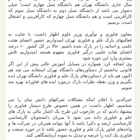
سال جاری دانشگاه تهران هم دانشگاه نسل چهارم است؛ خیلی
دشوار می باشد از دانشگاه نسل دوم به دانشگاه نسل سوم که
کارآفرینی است و هم دانشگاه نسل چهارم که کارآفرینی و اشتغال
است، برسیم.
معاون فناوری و نوآوری وزیر علوم اظهار داشت: با عنایت به
فعالیتهای پارک علم و فناوری تهران امیدواریم حضور اعضای هیئت
علمی و اساتید را در پارک شده باشیم. حالا در کل کشور ۱۰ درصد
اعضای هیات علمی درگیر فناوری مفهوم هستند امیدواریم تلاش
بیشتری وارد این حوزه شود.
وی اضافه کرد: همواره در مسایل آموزش عالی پیش از این اگر
قانونی نداشتیم از دستاوردهای دانشگاه تهران استفاده می شد هم
اکنون هم باید از دستاوردهای پارک علم و فناوری دانشگاه تهران ایده
بگیریم و وزن نقطه نظرات پارک درمورد ایده های فناورانه بهره مند
شویم.
خیرالدین با اعلان اینکه مشکلات شرکتهای دانش بنیان را می
شناسیم، اظهار داشت: در همین خصوص طرح دستیار فناوری را
پیشنهاد دادیم که در چارچوب این طرح یک اعتبار مالی به پارک های
علم و فناوری داده می شود تا میزبان دانشجویان کارشناسی
کارشناسی ارشد و دکترا باشد تا آنها بتوانند همزبان در شرکت ها و
واحدهای فناور پارک علم و فناوری حضور یافته تا در حوزه صنعت و
فناوری یک ایده را عرضه و تبدیل به نمونه آزمایشگاهی کنند.