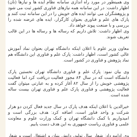
وی همینطور در مورد راه اندازی سامانه نظام ایده ها و نیازها (نان)
اظهار داشت: در این سامانه همه نیازهای فناوری کشور ثبت می شود
و پژوهشگران می توانند ایده های خویش را در این سامانه ثبت کنند و
پارک های علم و فناوری بعنوان کارگزار، ایده های عرضه شده را
بررسی و با صنعت پیوند خواهد داد.
وی اظهار داشت: تلاش داریم که رساله ها و رساله ها در این قالب
تعریف شوند.
معاون وزیر علوم با اعلان اینکه دانشگاه تهران بعنوان نماد آموزش
عالی کشور است، اظهار داشت: پارک علم و فناوری این دانشگاه هم
نماد پژوهش و فناوری در کشور است.
وی بیان نمود: پارک علم و فناوری دانشگاه تهران نخستین پارک
دانشگاه است که در سال ۸۴ مجوز فعالیت دریافت کرد اما فعالیت
پژوهشی خویش را از سال ۸۲ آغاز کرده و به عبارتی میتوان گفت
فعالیت پژوهشی و فناوری پارک علم و فناوری تهران بیست ساله
شده است.
خیرالدین با اعلان اینکه هدف پارک در سال جدید فعال کردن دو هزار
شرکت و واحد فناور است، اضافه کرد: هدف بزرگی است و
امیدواریم با کمک دانشگاه تهران و کمک وزارت علوم و معاونت
علمی و فناوری ریاست جمهوری به این هدف دست یابیم.
وی ادامه داد: شعار سال تولید، دانش بنیان و اشتغال است و شعار