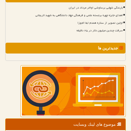
بارندگی شهابی برساوشی اواخر مرداد در ایران
اهدای جایزه چهره برجسته علمی و فرهنگی جهاد دانشگاهی به شهید لاریجانی
اولین تصویر از ستاره همدم ابط الجوزا
سرقت چندین میلیون دلار در ۲۵ دقیقه
جدیدترین ها
موضوع های لینك وبسایت