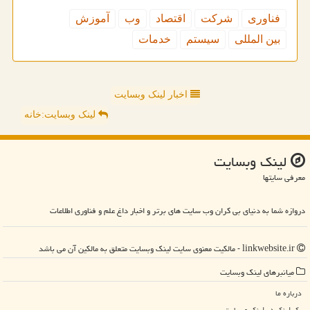
فناوری
شركت
اقتصاد
وب
آموزش
بین المللی
سیستم
خدمات
اخبار لینک وبسایت
لینک وبسایت:خانه
لینك وبسایت
معرفی سایتها
دروازه شما به دنیای بی کران وب سایت های برتر و اخبار داغ علم و فناوری اطلاعات
linkwebsite.ir - مالکیت معنوی سایت لینك وبسایت متعلق به مالکین آن می باشد
میانبرهای لینك وبسایت
درباره ما
بک لینک در لینك وبسایت