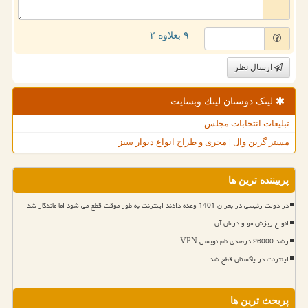
= ۹ بعلاوه ۲
ارسال نظر
لینک دوستان لینك وبسایت
تبلیغات انتخابات مجلس
مستر گرین وال | مجری و طراح انواع دیوار سبز
پربیننده ترین ها
در دولت رئیسی در بحران 1401 وعده دادند اینترنت به طور موقت قطع می شود اما ماندگار شد
انواع ریزش مو و درمان آن
رشد 26000 درصدی نام نویسی VPN
اینترنت در پاکستان قطع شد
پربحث ترین ها