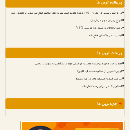
پربیننده ترین ها
در دولت رئیسی در بحران 1401 وعده دادند اینترنت به طور موقت قطع می شود اما ماندگار شد
انواع ریزش مو و درمان آن
رشد 26000 درصدی نام نویسی VPN
اینترنت در پاکستان قطع شد
پربحث ترین ها
اهدای جایزه چهره برجسته علمی و فرهنگی جهاد دانشگاهی به شهید لاریجانی
اولین تصویر از ستاره همدم ابط الجوزا
سرقت چندین میلیون دلار در ۲۵ دقیقه
استارلینک در عراق رسما فعال شد
جدیدترین ها