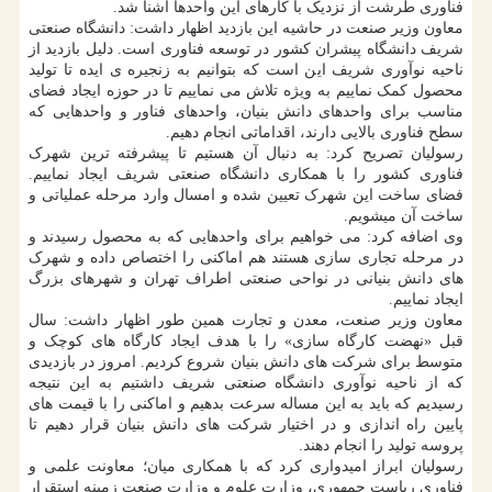
فناوری طرشت از نزدیک با کارهای این واحدها آشنا شد.
معاون وزیر صنعت در حاشیه این بازدید اظهار داشت: دانشگاه صنعتی
شریف دانشگاه پیشران کشور در توسعه فناوری است. دلیل بازدید از
ناحیه نوآوری شریف این است که بتوانیم به زنجیره ی ایده تا تولید
محصول کمک نماییم به ویژه تلاش می نماییم تا در حوزه ایجاد فضای
مناسب برای واحدهای دانش بنیان، واحدهای فناور و واحدهایی که
سطح فناوری بالایی دارند، اقداماتی انجام دهیم.
رسولیان تصریح کرد: به دنبال آن هستیم تا پیشرفته ترین شهرک
فناوری کشور را با همکاری دانشگاه صنعتی شریف ایجاد نماییم.
فضای ساخت این شهرک تعیین شده و امسال وارد مرحله عملیاتی و
ساخت آن می‎شویم.
وی اضافه کرد: می خواهیم برای واحدهایی که به محصول رسیدند و
در مرحله تجاری سازی هستند هم اماکنی را اختصاص داده و شهرک
های دانش بنیانی در نواحی صنعتی اطراف تهران و شهرهای بزرگ
ایجاد نماییم.
معاون وزیر صنعت، معدن و تجارت همین طور اظهار داشت: سال
قبل «نهضت کارگاه سازی» را با هدف ایجاد کارگاه های کوچک و
متوسط برای شرکت های دانش بنیان شروع کردیم. امروز در بازدیدی
که از ناحیه نوآوری دانشگاه صنعتی شریف داشتیم به این نتیجه
رسیدیم که باید به این مساله سرعت بدهیم و اماکنی را با قیمت های
پایین راه اندازی و در اختیار شرکت های دانش بنیان قرار دهیم تا
پروسه تولید را انجام دهند.
رسولیان ابراز امیدواری کرد که با همکاری میان؛ معاونت علمی و
فناوری ریاست جمهوری، وزارت علوم و وزارت صنعت زمینه استقرار