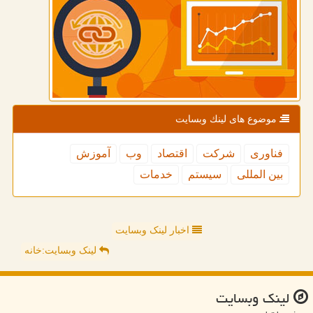
موضوع های لینك وبسایت
فناوری
شركت
اقتصاد
وب
آموزش
بین المللی
سیستم
خدمات
اخبار لینک وبسایت
لینک وبسایت:خانه
لینك وبسایت