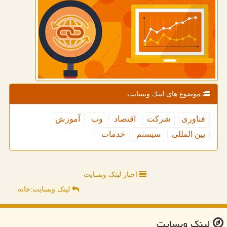
موضوع های لینك وبسایت
فناوری
شركت
اقتصاد
وب
آموزش
بین المللی
سیستم
خدمات
اخبار لینک وبسایت
لینک وبسایت:خانه
لینك وبسایت