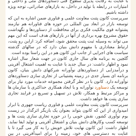
با عنایت به رقابت پذیری سطوح فنی دستاوردهای ملی و داخلی و
امتیازات در رابطه با تولید در داخل، به بازارهای صادراتی، توجه ویژه
داشته باشیم.
سرپرست کانون پتنت معاونت علمی و فناوری ضمن اشاره به این که
توسعه بازار در ابعاد بین المللی در حوزه های فناورانه هم نیازمند
پشتوانه قوی مالکیت فکری برای محافظت از دستاوردها و نگهداشت
حقوق مشروع بهره برداری از آنها در بازارهای هدف است که این مهم
می تواند به وسیله ثبت پتنت محقق شود، اضافه کرد: ازاین رو پتنت،
ارتباط معناداری با مفهوم دانش بنیان دارد که در سالهای گذشته
سیاست های اجرایی از جانب این کانون هم در این راستا بوده است.
گلچین به برنامه های سال جاری کانون در جهت شعار سال اشاره
نمود و اظهار داشت: در سال جدید با عنایت به اهمیت اشتغال آفرینی
و درآمدزایی از دستاوردهای نوآورانه شرکتهای دانش بنیان، کانون
برنامه ای بسیار جدی در زمینه پشتیبانی از تجاری سازی دستاوردهای
نوآورانه دارد. کانون با در نظر گرفتن مجموعه خدمات مورد نیاز برای
توسعه یک
دستاورد
نوآورانه و با ایجاد همکاری حداکثری با سازمان ها
و مراکز مرتبط و همکار، تلاش در تسهیل و تسریع در فرایند تجاری
سازی پتنت ها خواهد داشت.
سرپرست کانون پتنت معاونت علمی و فناوری ریاست جهوری با ابراز
امیدواری از این که کانون بتواند بعنوان یک بازیگر اثرگذار در زیست
بوم نوآوری کشور، نقش خوبی را در حوزه تجاری سازی پتنت ها و
توسعه کسب وکارهای دانش بنیان و اشتغال آفرینی و تولید ایفا نماید،
اظهار داشت: این کانون نهایت تلاش خویش را به کار می گیرد تا با
عنایت به دسترسی های خود، زمینه را برای امیدآفرینی در بین