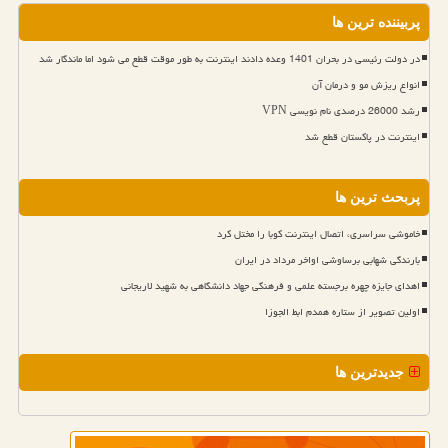
پربیننده ترین ها
در دولت رئیسی در بحران 1401 وعده دادند اینترنت به طور موقت قطع می شود اما ماندگار شد
انواع ریزش مو و درمان آن
رشد 26000 درصدی نام نویسی VPN
اینترنت در پاکستان قطع شد
پربحث ترین ها
خاموشی سراسری، اتصال اینترنت کوبا را مختل کرد
بارندگی شهابی برساوشی اواخر مرداد در ایران
اهدای جایزه چهره برجسته علمی و فرهنگی جهاد دانشگاهی به شهید لاریجانی
اولین تصویر از ستاره همدم ابط الجوزا
جدیدترین ها