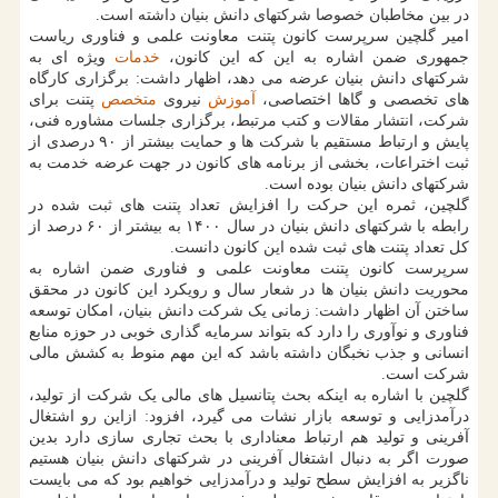
در بین مخاطبان خصوصا شرکتهای دانش بنیان داشته است.
امیر گلچین سرپرست کانون پتنت معاونت علمی و فناوری ریاست
جمهوری ضمن اشاره به این که این کانون،
خدمات
ویژه ای به
شرکتهای دانش بنیان عرضه می دهد، اظهار داشت: برگزاری کارگاه
های تخصصی و گاها اختصاصی،
آموزش
نیروی
متخصص
پتنت برای
شرکت، انتشار مقالات و کتب مرتبط، برگزاری جلسات مشاوره فنی،
پایش و ارتباط مستقیم با شرکت ها و حمایت بیشتر از ۹۰ درصدی از
ثبت اختراعات، بخشی از برنامه های کانون در جهت عرضه خدمت به
شرکتهای دانش بنیان بوده است.
گلچین، ثمره این حرکت را افزایش تعداد پتنت های ثبت شده در
رابطه با شرکتهای دانش بنیان در سال ۱۴۰۰ به بیشتر از ۶۰ درصد از
کل تعداد پتنت های ثبت شده این کانون دانست.
سرپرست کانون پتنت معاونت علمی و فناوری ضمن اشاره به
محوریت دانش بنیان ها در شعار سال و رویکرد این کانون در محقق
ساختن آن اظهار داشت: زمانی یک شرکت دانش بنیان، امکان توسعه
فناوری و نوآوری را دارد که بتواند سرمایه گذاری خوبی در حوزه منابع
انسانی و جذب نخبگان داشته باشد که این مهم منوط به کشش مالی
شرکت است.
گلچین با اشاره به اینکه بحث پتانسیل های مالی یک شرکت از تولید،
درآمدزایی و توسعه بازار نشات می گیرد، افزود: ازاین رو اشتغال
آفرینی و تولید هم ارتباط معناداری با بحث تجاری سازی دارد بدین
صورت اگر به دنبال اشتغال آفرینی در شرکتهای دانش بنیان هستیم
ناگزیر به افزایش سطح تولید و درآمدزایی خواهیم بود که می بایست