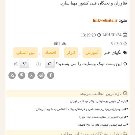
فناوران و نخبگان فنی کشور مهیا سازد.
منبع:
linkwebsite.ir
1401/01/24
13:19:29
601
/ 5
5.0
تگهای خبر:
آموزش
,
ابزار
,
اقتصاد
,
بین المللی
این پست لینک وبسایت را می پسندید؟
(0)
(1)
X
تازه ترین مطالب مرتبط
بارندگی شهابی برساوشی اواخر مرداد در ایران
اهدای جایزه چهره برجسته علمی و فرهنگی جهاد دانشگاهی به شهید لاریجانی
اولین تصویر از ستاره همدم ابط الجوزا
سرقت چندین میلیون دلار در ۲۵ دقیقه
نظرات بینندگان در مورد این مطلب