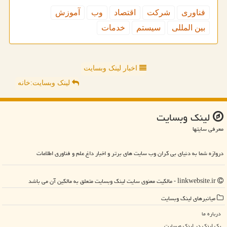
فناوری
شركت
اقتصاد
وب
آموزش
بین المللی
سیستم
خدمات
اخبار لینک وبسایت
لینک وبسایت:خانه
لینك وبسایت
معرفی سایتها
دروازه شما به دنیای بی کران وب سایت های برتر و اخبار داغ علم و فناوری اطلاعات
linkwebsite.ir - مالکیت معنوی سایت لینك وبسایت متعلق به مالکین آن می باشد
میانبرهای لینك وبسایت
درباره ما
بک لینک در لینك وبسایت