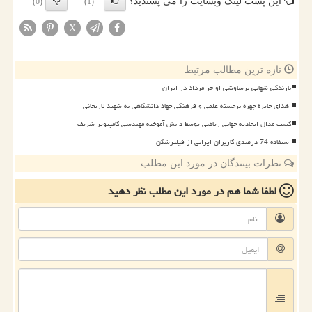
این پست لینک وبسایت را می پسندید؟
(0)
(1)
X
تازه ترین مطالب مرتبط
بارندگی شهابی برساوشی اواخر مرداد در ایران
اهدای جایزه چهره برجسته علمی و فرهنگی جهاد دانشگاهی به شهید لاریجانی
کسب مدال اتحادیه جهانی ریاضی توسط دانش آموخته مهندسی کامپیوتر شریف
استفاده 74 درصدی کاربران ایرانی از فیلترشکن
نظرات بینندگان در مورد این مطلب
لطفا شما هم
در مورد این مطلب
نظر دهید