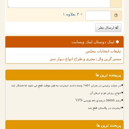
= ۴ بعلاوه ۱
ارسال نظر
لینک دوستان لینك وبسایت
تبلیغات انتخابات مجلس
مستر گرین وال | مجری و طراح انواع دیوار سبز
پربیننده ترین ها
در دولت رئیسی در بحران 1401 وعده دادند اینترنت به طور موقت قطع می شود اما ماندگار شد
انواع ریزش مو و درمان آن
رشد 26000 درصدی نام نویسی VPN
اینترنت در پاکستان قطع شد
پربحث ترین ها