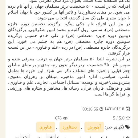
تک هم استفاده شده است، بعنوان مرد سال معرفی نمود.
افرادی که در لیست ۵۰۰ شخصیت برتر مسلمان جهان از آنها نام برده
می­ شود، بر مبنای دستاوردها و تاثیر آنها بر کشور خود یا جهان اسلام
یا جهان بشری طی یک سال گذشته انتخاب می­ شوند.
در بین این افراد، نام جکی یینگ، برگزیده نخستین دوره جایزه
مصطفی (ص)، سامی ارول گلنبه و محمد امین شکرالهی، برگزیدگان
دومین دوره جایزه مصطفی (ص) و علی خادم حسینی برگزیده
سومین دوره جایزه مصطفی (ص) هم به چشم می­ خورد. این
برگزیدگان جایزه مصطفی (ص) در رده «علم و فناوری» در این لیست
قرار گرفتند.
در این نشریه ابتدا ۵۰ مسلمان برتر جهان به ترتیب معرفی شده و
سپس نام ۴۵۰ شخصیت برتر دیگر بدون رتبه ­بندی و بر مبنای مناطق
جغرافیایی و حوزه ­های مختلف ذکر می ­شود. این حوزه­ ها شامل
علمی، سیاسی، اداره امور مذهبی، مبلغان و رهروان معنوی،
بشردوستی/خیریه و توسعه، مسائل اجتماعی، تجارت، علم و فناوری،
هنر و فرهنگ، قاریان قرآن، رسانه­ ها، مشاهیر و ستاره ­های ورزشی
و افراط گراها است.
1401/01/16
09:16:56
678
/ 5
5.0
تگهای خبر:
آموزش
,
دستاورد
,
فناوری