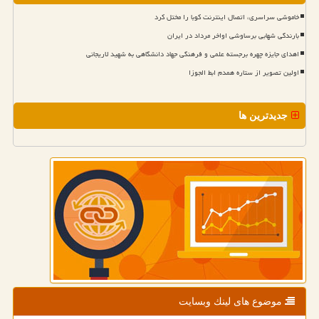
خاموشی سراسری، اتصال اینترنت کوبا را مختل کرد
بارندگی شهابی برساوشی اواخر مرداد در ایران
اهدای جایزه چهره برجسته علمی و فرهنگی جهاد دانشگاهی به شهید لاریجانی
اولین تصویر از ستاره همدم ابط الجوزا
جدیدترین ها
موضوع های لینك وبسایت