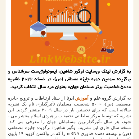
به گزارش لینک وبسایت اوگور شاهین، ایمونولوژیست سرشناس و
برگزیده سومین دوره جایزه مصطفی (ص)، در نسخه ۲۰۲۲ نشریه
«۵۰۰ شخصیت برتر مسلمان جهان» بعنوان مرد سال انتخاب گردید.
به گزارش
گروه علم و
آموزش
ایرنا
از ستاد ارتباطات و ترویج جایزه
مصطفی (ص)، «۵۰۰ شخصیت مسلمان تأثیرگذار»، نام یک نشریه
سالانه است که برای نخستین بار در سال ۲۰۰۹ منتشر گردید. این
نشریه که توسط مرکز سلطنتی تحقیقات راهبردی اسلام منتشر می ­
شود، هر سال تأثیرگذارترین مسلمانان جهان را معرفی می ­کند.
نسخه سال جاری این نشریه، اوگور شاهین؛ برگزیده جایزه مصطفی
(ص) و توسعه دهنده فناوری mRNA را که در واکسن کووید ۱۹ بایون