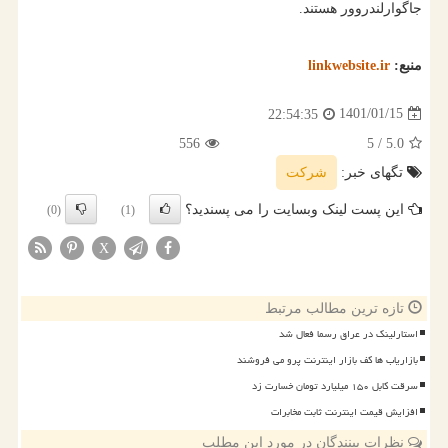
جاگوارلندروور هستند.
منبع:
linkwebsite.ir
1401/01/15
22:54:35
556
/ 5
5.0
تگهای خبر:
شركت
این پست لینک وبسایت را می پسندید؟
(0)
(1)
X
تازه ترین مطالب مرتبط
استارلینک در عراق رسما فعال شد
بازاریاب ها کف بازار اینترنت پرو می فروشند
سرقت کابل ۱۵۰ میلیارد تومان خسارت زد
افزایش قیمت اینترنت ثابت مخابرات
نظرات بینندگان در مورد این مطلب