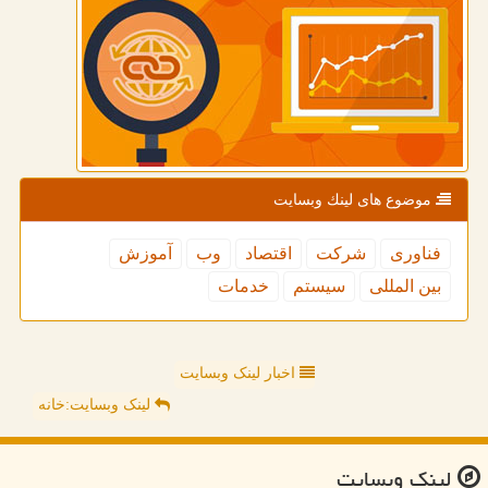
موضوع های لینك وبسایت
فناوری
شركت
اقتصاد
وب
آموزش
بین المللی
سیستم
خدمات
اخبار لینک وبسایت
لینک وبسایت:خانه
لینك وبسایت