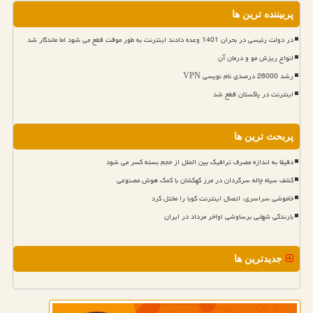
پربیننده ترین ها
در دولت رئیسی در بحران 1401 وعده دادند اینترنت به طور موقت قطع می شود اما ماندگار شد
انواع ریزش مو و درمان آن
رشد 26000 درصدی نام نویسی VPN
اینترنت در پاکستان قطع شد
پربحث ترین ها
دقیقا به اندازه مصرف ترافیک بین الملل از حجم بسته کسر می شود
کشف سیاه چاله سرگردان در مرز کهکشان با کمک هوش مصنوعی
خاموشی سراسری، اتصال اینترنت کوبا را مختل کرد
بارندگی شهابی برساوشی اواخر مرداد در ایران
جدیدترین ها