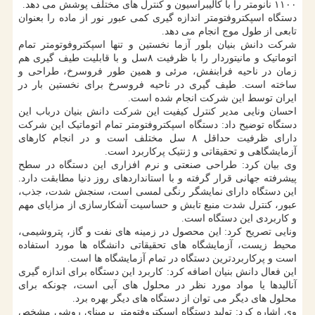
۱۱۰۰ نانومتر را با کالیبراسیون و کنترل های مختلف پوشش می دهد.
دستگاه اسپکتروفتومتر اندازه گیری کمی عبور نور از ماده را بعنوان
تابعی از طول موج انجام می دهد.
شرکت دانش بنیان بلور آزما نخستین و تنها اسپکتروفوتومتر تمام
اتوماتیک و مانیتوردار را با ظرفیت ۸سل و با قابلیت طیف گیری هم
زمان در ناحیه فرابنفش، مرئی و همین طور فروسرخ، طراحی و
ساخته است. طیف گیری در ناحیه فروسرخ برای نخستین بار در
ایران توسط این شرکت انجام شده است.
احسان ونایی مدیر کنترل کیفیت این شرکت دانش بنیان درباب این
دستگاه توضیح داد: دستگاه اسپکتروفتومتر تمام اتوماتیک این شرکت
دارای ظرفیت حداقل ۸ سل مختلف است و در انجام کارهای
آزمایشگاهی و تحقیقاتی و ژنتیک پرکاربرد است.
وی بیان کرد: طراحی صنعتی و نرم افزاری این دستگاه در سطح
پیشرفته جهانی قرار گرفته و با استانداردهای روز دنیا مطابقت دارد.
این دستگاه دارای نمایشگر رنگی لمسی است، سنجش شدت، جذب،
عبور، کنترل شدت منبع تابش و حساسیت آشکارسازی از مزایای مهم
و کاربردی این دستگاه است.
ونایی تصریح کرد: این محصول در زمینه های نفت و گاز، پتروشیمی،
محیط زیست، آزمایشگاه های تحقیقاتی دانشگاه ها مورد استفاده
است و پرکاربردترین دستگاه در تمام آزمایشگاه ها است.
این فعال دانش بنیان اضافه کرد: کاربرد این دستگاه برای اندازه گیری
آنالیدها یا مواد مورد نظر در محلول های آبی است، چونکه برای
محلول های دیگر می توان از دستگاه های دیگر بهره برد.
وی اشاره کرد: تولید دستگاه اسپکتروفتومتر برمبنای روشی مشخص