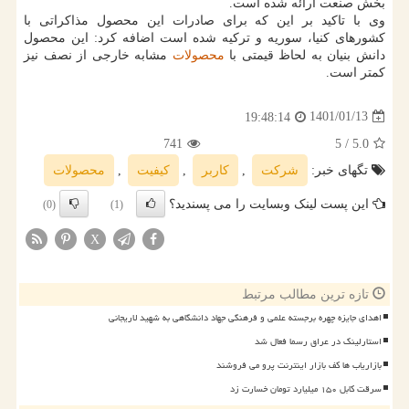
بخش صنعت ارائه شده است.
وی با تاکید بر این که برای صادرات این محصول مذاکراتی با
کشورهای کنیا، سوریه و ترکیه شده است اضافه کرد: این محصول
دانش بنیان به لحاظ قیمتی با
محصولات
مشابه خارجی از نصف نیز
کمتر است.
1401/01/13
19:48:14
741
/ 5
5.0
تگهای خبر:
شركت
,
كاربر
,
كیفیت
,
محصولات
این پست لینک وبسایت را می پسندید؟
(0)
(1)
X
تازه ترین مطالب مرتبط
اهدای جایزه چهره برجسته علمی و فرهنگی جهاد دانشگاهی به شهید لاریجانی
استارلینک در عراق رسما فعال شد
بازاریاب ها کف بازار اینترنت پرو می فروشند
سرقت کابل ۱۵۰ میلیارد تومان خسارت زد