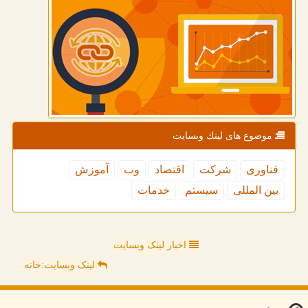
موضوع های لینك وبسایت
فناوری
شركت
اقتصاد
وب
آموزش
بین المللی
سیستم
خدمات
اخبار لینک وبسایت
لینک وبسایت:خانه