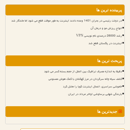
پربیننده ترین ها
در دولت رئیسی در بحران 1401 وعده دادند اینترنت به طور موقت قطع می شود اما ماندگار شد
انواع ریزش مو و درمان آن
رشد 26000 درصدی نام نویسی VPN
اینترنت در پاکستان قطع شد
پربحث ترین ها
دقیقا به اندازه مصرف ترافیک بین الملل از حجم بسته کسر می شود
کشف سیاه چاله سرگردان در مرز کهکشان با کمک هوش مصنوعی
خاموشی سراسری، اتصال اینترنت کوبا را مختل کرد
بارندگی شهابی برساوشی اواخر مرداد در ایران
جدیدترین ها