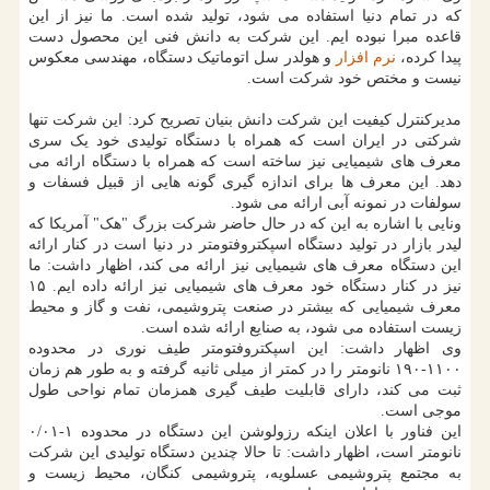
که در تمام دنیا استفاده می شود، تولید شده است. ما نیز از این
قاعده مبرا نبوده ایم. این شرکت به دانش فنی این محصول دست
پیدا کرده،
نرم افزار
و هولدر سل اتوماتیک دستگاه، مهندسی معکوس
نیست و مختص خود شرکت است.
مدیرکنترل کیفیت این شرکت دانش بنیان تصریح کرد: این شرکت تنها
شرکتی در ایران است که همراه با دستگاه تولیدی خود یک سری
معرف های شیمیایی نیز ساخته است که همراه با دستگاه ارائه می
دهد. این معرف ها برای اندازه گیری گونه هایی از قبیل فسفات و
سولفات در نمونه آبی ارائه می شود.
ونایی با اشاره به این که در حال حاضر شرکت بزرگ "هک" آمریکا که
لیدر بازار در تولید دستگاه اسپکتروفتومتر در دنیا است در کنار ارائه
این دستگاه معرف های شیمیایی نیز ارائه می کند، اظهار داشت: ما
نیز در کنار دستگاه خود معرف های شیمیایی نیز ارائه داده ایم. ۱۵
معرف شیمیایی که بیشتر در صنعت پتروشیمی، نفت و گاز و محیط
زیست استفاده می شود، به صنایع ارائه شده است.
وی اظهار داشت: این اسپکتروفتومتر طیف نوری در محدوده
۱۱۰۰-۱۹۰ نانومتر را در کمتر از میلی ثانیه گرفته و به طور هم زمان
ثبت می کند، دارای قابلیت طیف گیری همزمان تمام نواحی طول
موجی است.
این فناور با اعلان اینکه رزولوشن این دستگاه در محدوده ۱-۰/۰۱
نانومتر است، اظهار داشت: تا حالا چندین دستگاه تولیدی این شرکت
به مجتمع پتروشیمی عسلویه، پتروشیمی کنگان، محیط زیست و