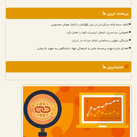
پربحث ترین ها
کشف سیاه چاله سرگردان در مرز کهکشان با کمک هوش مصنوعی
خاموشی سراسری، اتصال اینترنت کوبا را مختل کرد
بارندگی شهابی برساوشی اواخر مرداد در ایران
اهدای جایزه چهره برجسته علمی و فرهنگی جهاد دانشگاهی به شهید لاریجانی
جدیدترین ها