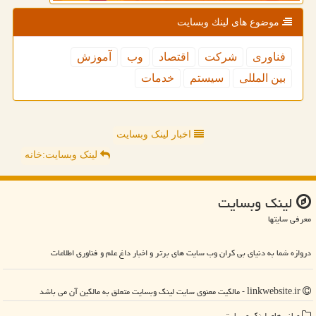
موضوع های لینك وبسایت
فناوری
شركت
اقتصاد
وب
آموزش
بین المللی
سیستم
خدمات
اخبار لینک وبسایت
لینک وبسایت:خانه
لینك وبسایت
معرفی سایتها
دروازه شما به دنیای بی کران وب سایت های برتر و اخبار داغ علم و فناوری اطلاعات
linkwebsite.ir - مالکیت معنوی سایت لینك وبسایت متعلق به مالکین آن می باشد
میانبرهای لینك وبسایت