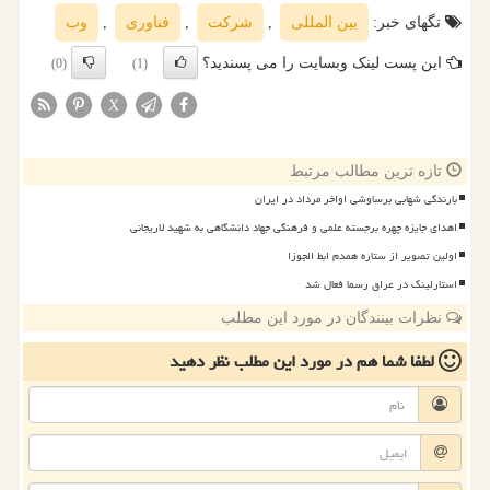
تگهای خبر:
بین المللی
,
شركت
,
فناوری
,
وب
این پست لینک وبسایت را می پسندید؟
(0)
(1)
X
تازه ترین مطالب مرتبط
بارندگی شهابی برساوشی اواخر مرداد در ایران
اهدای جایزه چهره برجسته علمی و فرهنگی جهاد دانشگاهی به شهید لاریجانی
اولین تصویر از ستاره همدم ابط الجوزا
استارلینک در عراق رسما فعال شد
نظرات بینندگان در مورد این مطلب
لطفا شما هم
در مورد این مطلب
نظر دهید