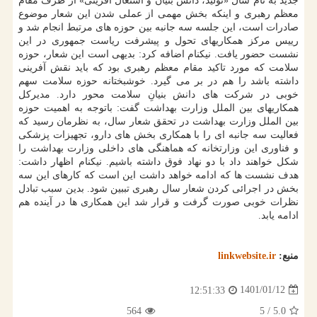
جدید به نام سال «تولید، دانش بنیان و اشتغال آفرینی» از طرف مقام
معظم رهبری و اینکه بخش مهمی از عملی شدن این شعار موضوع
صادرات است، این جلسه سه جانبه بین حوزه های مرتبط انجام شد و
رییس مرکز همکاریهای تحول و پیشرفت ریاست جمهوری در این
نشست حضور یافت. نیکنام اضافه کرد: بدیهی است این شعار، حوزه
سلامت که مورد تاکید مقام معظم رهبری بود که باید نقش آفرینی
داشته باشد را هم در بر می گیرد. خوشبختانه حوزه سلامت سهم
خوبی در شرکت های دانش بنیانِ سلامت محور دارد. مدیرکل
همکاریهای بین الملل وزارت بهداشت گفت: باتوجه به اهمیت حوزه
بین الملل وزارت بهداشت در تحقق شعار سال، به نظرمان رسید که
فعالیت سه جانبه ای را با همکاری بخش های دارو، تجهیزات پزشکی
و فناوری این وزارتخانه که هماهنگی های داخلی وزارت بهداشت را
شکل خواهند داد با دو نهاد فوق داشته باشیم. نیکنام اظهار داشت:
هدف نشست ها که ادامه خواهد داشت این است که کارهای این سه
بخش در اجرائی کردن شعار سال رهبری تببین شود. بدین سبب تبادل
نظرات خوبی صورت گرفت و قرار شد این همکاری ها در آینده هم
ادامه یابد.
منبع:
linkwebsite.ir
1401/01/12
12:51:33
564
/ 5
5.0