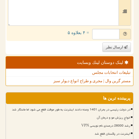
= ۴ بعلاوه ۵
ارسال نظر
لینک دوستان لینك وبسایت
تبلیغات انتخابات مجلس
مستر گرین وال | مجری و طراح انواع دیوار سبز
پربیننده ترین ها
در دولت رئیسی در بحران 1401 وعده دادند اینترنت به طور موقت قطع می شود اما ماندگار شد
انواع ریزش مو و درمان آن
رشد 26000 درصدی نام نویسی VPN
اینترنت در پاکستان قطع شد