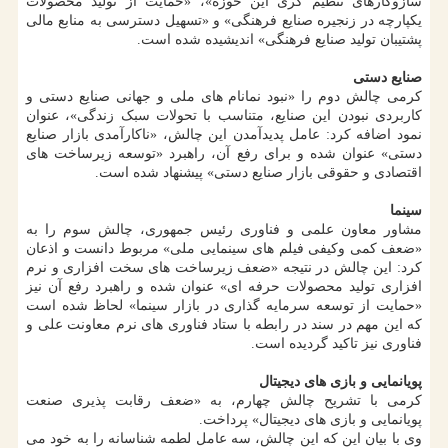
سازوکارهای تنظیم گری این حوزه»، «حمایت از تولید محصولات
یکپارچه در زنجیره صنایع فرهنگی» و «تسهیل دسترسی به منابع مالی
پشتیبان تولید صنایع فرهنگی» اندیشیده شده است.
صنایع دستی
کرمی چالش دوم را «نبود نمانام های ملی و جهانی صنایع دستی و
کاربردی نبودن این صنایع، متناسب با تحولات سبک زندگی»، عنوان
نمود اضافه کرد: عامل پدیدآمدن این چالش، «ناکارآمدی بازار صنایع
دستی» عنوان شده و برای رفع آن، راهبرد «توسعه زیرساخت های
اقتصادی و حقوقی بازار صنایع دستی» پیشنهاد شده است.
سینما
مشاور معاون علمی و فناوری رئیس جمهوری، چالش سوم را به
«ضعف کمی وکیفی فیلم های سینمایی ملی» مربوط دانست و اذعان
کرد: این چالش در نتیجه «ضعف زیرساخت های سخت افزاری و نرم
افزاری تولید محصولات حرفه ای» عنوان شده و راهبرد رفع آن نیز
«حمایت از توسعه سرمایه گذاری در بازار سینما» لحاظ شده است
که این مهم در سند در رابطه با ستاد فناوری های نرم معاونت علی و
فناوری نیز تاکید گردیده است.
پویانمایی و بازی های دیجیتال
کرمی با تشریح چالش چهارم، به «ضعف رقابت پذیری صنعت
پویانمایی و بازی های دیجیتال» پرداخت.
وی با بیان این که این چالش، سه عامل لطمه شناسانه را به خود می