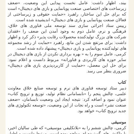
بیند، اظهار داشت: عامل نخست پیدایی این وضعیت، «ضعف
زیرساخت های اختصاصی صنعت پویانمایی و بازی های دیجیتال» است
که برای حل این ساختار، راهبرد «حمایت حقوقی و زیرساختی از
فعالان صنعت پویانمایی و بازی های دیجیتال» اندیشیده شده است.
رییس ستاد اجرائی سازی ﺳﻨﺪ ﺗﻮﺳﻌﻪ ﻣﻠﻰ ﻓﻨﺎوری ﻫﺎی خلاق،
فرهنگی و ﻧﺮم، عامل دوم به وجود آمدن این ضعف را «فقدان
شرکت های بزرگ تولیدکننده محصولات رقابت پذیر» ذکر کرد و اظهار
داشت: برای مرتفع شدن این مانع، راهبرد «حمایت از رشد مجموعه
های تولیدکننده پویانمایی و بازی دیجیتال» پیشنهاد داده شده است.
کرمی، عامل سوم را به « بهره برداری نکردن از بازی های دیجیتال در
سایر حوزه های کاربردی و فناورانه» مربوط دانست و اعلام نمود:
برای حل این معضل، «حمایت از کاربردپذیری بازی های دیجیتال»
ضروری بنظر می رسد.
کتاب
دبیر ستاد توسعه فناوری های نرم و توسعه صنایع خلاق معاونت
علمی، چالش پنجم را «نابسامانی نظام تولید، توزیع و ترویج کتاب»
عنوان نمود و اضافه کرد: نتیجه ایجاد این وضعیت نابسامان، «ضعف
صنعت نشر» است و راه نجات از این وضعیت، «توسعه تکنولوژی های
جدید ترویج کتاب» خواهد بود.
موسیقی
کرمی، چالش ششم را به «بلاتکلیفی موسیقی» که طی سالیان اخیر،
با واکنش های گسترده ای مواجه بوده است، مرتبط دانست و اظهار