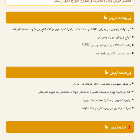
مستر گرین وال | مجری و طراح انواع دیوار سبز
پربیننده ترین ها
در دولت رئیسی در بحران 1401 وعده دادند اینترنت به طور موقت قطع می شود اما ماندگار شد
انواع ریزش مو و درمان آن
رشد 26000 درصدی نام نویسی VPN
اینترنت در پاکستان قطع شد
پربحث ترین ها
بارندگی شهابی برساوشی اواخر مرداد در ایران
اهدای جایزه چهره برجسته علمی و فرهنگی جهاد دانشگاهی به شهید لاریجانی
اولین تصویر از ستاره همدم ابط الجوزا
سرقت چندین میلیون دلار در ۲۵ دقیقه
جدیدترین ها