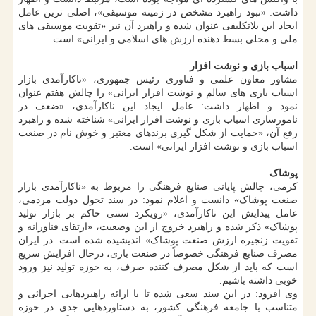
داشت: «نبود راهبرد مشخص در زمینه موسیقی»، اصلی ترین عامل
ایجاد این بلاتکلیفی عنوان شده و راهبرد آن نیز «تقویت موسیقی های
ملی و محلی بسط دهنده ارزش های اسلامی و ایرانی» است.
اسباب بازی و نوشت افزار
مشاور معاون علمی و فناوری رئیس جمهوری، «ناکارآمدی بازار
اسباب بازی های سالم و نوشت افزار ایرانی» را چالش هفتم عنوان
نمود و اظهار داشت: عامل ایجاد این ناکارآمدی، «ضعف در
نامورسازی اسباب بازی و نوشت افزار ایرانی» شناخته شده و راهبرد
رفع آن، «حمایت از شکل گیری برندهای معتبر و خوش نام در صنعت
اسباب بازی و نوشت افزار ایرانی» است.
پوشاک
کرمی، چالش پایانی صنایع فرهنگی را مربوط به «ناکارآمدی بازار
صنعت پوشاک» دانست و اعلام نمود: در سند تحول دولت مردمی،
عامل پیدایش این ناکارآمدی، «رویکرد سنتی حاکم بر بازار تولید
پوشاک» ذکر شده و راهبرد خروج از این وضعیت، «ارتقای فناورانه و
تقویت زنجیره ارزش صنعت پوشاک» اندیشیده شده است. در ایران
مصرف صنایع فرهنگی خصوصاً در صنعت بازی، درحال افزایش سریع
است که باید از شکل مصرف کننده صرف، به حوزه تولید نیز ورود
خوبی داشته باشیم.
وی افزود: در این سند سعی شده تا با ارائه راهبردهایی اجرائی و
متناسب با جامعه فرهنگی کشور، به دستاوردهایی جدی در حوزه