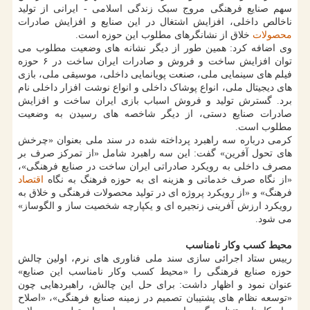
سهم صنایع فرهنگی مروج سبک زندگی اسلامی - ایرانی از تولید
ناخالص داخلی، افزایش اشتغال در این صنایع و افزایش صادرات
محصولات
خلاق از نشانگرهای مطلوب این حوزه است.
وی اضافه کرد: همین طور از دیگر نشانه های وضعیت مطلوب می
توان افزایش ساخت و فروش و صادرات ایران ساخت در ۶ حوزه
فیلم های سینمایی ملی، صنعت پویانمایی داخلی، موسیقی ملی، بازی
های دیجیتال ملی، انواع پوشاک داخلی و انواع نوشت افزار داخلی نام
برد. گسترش تولید و فروش اسباب بازی ایران ساخت و افزایش
صادرات صنایع دستی، از دیگر شاخصه های رسیدن به وضعیت
مطلوب است.
کرمی درباره سه راهبرد پرداخته شده در سند ملی بعنوان «چرخش
های تحول آفرین» گفت: این سه راهبرد شامل «از تمرکز صرف بر
مصرف داخلی به رویکرد صادراتی ایران ساخت در صنایع فرهنگی»،
«از نگاه صرف خدماتی و هزینه ای به حوزه فرهنگ به نگاه
اقتصاد
فرهنگ» و «از رویکرد پروژه ای در تولید محصولات فرهنگی و خلاق به
رویکرد ارزش آفرینی زنجیره ای و یکپارچه شخصیت ساز و الگوساز»
می شود.
محیط کسب وکار نامناسب
رییس ستاد اجرائی سازی سند ملی فناوری های نرم، اولین چالش
حوزه صنایع فرهنگی را «محیط کسب وکار نامناسب این صنایع»
عنوان نمود و اظهار داشت: برای حل این چالش، راهبردهایی چون
«توسعه نظام های پشتیبان تصمیم در زمینه صنایع فرهنگی»، «اصلاح