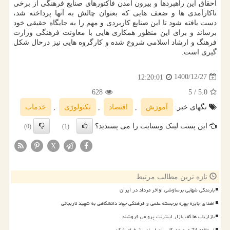
احقاق این راهبردها و بیرون آمدن فاکتورهای صنایع فرهنگی از برخی
ناکارآمدی ها و ضعف هایی که بعنوان چالش به آنها پرداخته شد،
دست یافته شود تا این صنایع کاربردی و مهم را به جایگاه حقیقی خود
برساند و برای این منظور همکاری هایی با معاونت فرهنگی وزارت
فرهنگ و ارشاد اسلامی شروع شده و کارگروه هایی نیز درحال شکل
گیری است.
1400/12/27
12:20:01
628
/ 5
5.0
تگهای خبر:
آموزش
,
اقتصاد
,
تكنولوژی
,
خدمات
این پست لینک وبسایت را می پسندید؟
(0)
(1)
X
تازه ترین مطالب مرتبط
بارندگی شهابی برساوشی اواخر مرداد در ایران
اهدای جایزه چهره برجسته علمی و فرهنگی جهاد دانشگاهی به شهید لاریجانی
بازاریاب ها کف بازار اینترنت پرو می فروشند