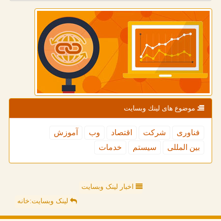
موضوع های لینك وبسایت
فناوری
شركت
اقتصاد
وب
آموزش
بین المللی
سیستم
خدمات
اخبار لینک وبسایت
لینک وبسایت:خانه