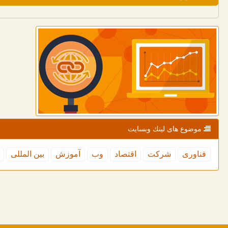
موضوع های لینك وبسایت
فناوری
شركت
اقتصاد
وب
آموزش
بین المللی