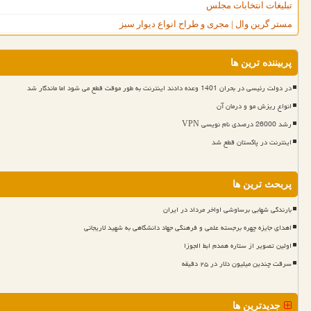
تبلیغات انتخابات مجلس
مستر گرین وال | مجری و طراح انواع دیوار سبز
پربیننده ترین ها
در دولت رئیسی در بحران 1401 وعده دادند اینترنت به طور موقت قطع می شود اما ماندگار شد
انواع ریزش مو و درمان آن
رشد 26000 درصدی نام نویسی VPN
اینترنت در پاکستان قطع شد
پربحث ترین ها
بارندگی شهابی برساوشی اواخر مرداد در ایران
اهدای جایزه چهره برجسته علمی و فرهنگی جهاد دانشگاهی به شهید لاریجانی
اولین تصویر از ستاره همدم ابط الجوزا
سرقت چندین میلیون دلار در ۲۵ دقیقه
جدیدترین ها