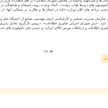
مان ها و شرکتهای وابسته در مجلس شورای اسلامی» از اهم انتظارات وزیر ار
ر کمیسیون های ذیربط هیات دولت»، «ایجاد وحدت رویه، انسجام و هماهنگی د
شدن برنامه های کلان وزارت خانه در استان ها و نظارت بر عملکرد آنها» از
ز سازمان مدیریت صنعتی و کارشناسی ارشد مهندسی صنایع از دانشگاه علم 
ارنامه خود دارد. «دبیر شورای اجرایی فناوری اطلاعات»، «رییس کارگروه تعامل 
فناوری اطلاعات و ارتباطات بورس کالای ایران» و «مدیر دفتر تکنولوژی ها
784
یك