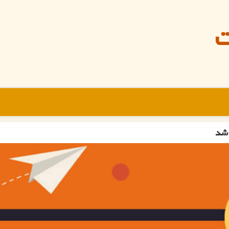
ت
 شد