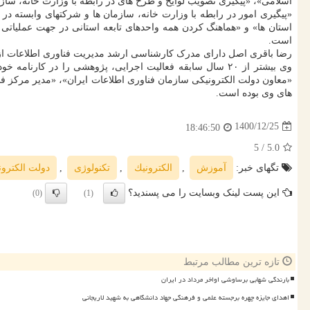
اسلامی»، «پیگیری تصویب لوایح و طرح های در رابطه با وزارت خانه، ساز
«پیگیری امور در رابطه با وزارت خانه، سازمان ها و شرکتهای وابسته د
استان ها» و «هماهنگ کردن همه واحدهای تابعه استانی در جهت عملیاتی 
است.
رضا باقری اصل دارای مدرک کارشناسی ارشد مدیریت فناوری اطلاعات ا
وی بیشتر از ۲۰ سال سابقه فعالیت اجرایی، پژوهشی را در ک
«معاون دولت الکترونیکی سازمان فناوری اطلاعات ایران»، «مدیر مرکز 
های وی بوده است.
1400/12/25
18:46:50
/ 5
5.0
تگهای خبر:
آموزش
,
الكترونیك
,
تكنولوژی
,
دولت الكترون
این پست لینک وبسایت را می پسندید؟
(0)
(1)
تازه ترین مطالب مرتبط
بارندگی شهابی برساوشی اواخر مرداد در ایران
اهدای جایزه چهره برجسته علمی و فرهنگی جهاد دانشگاهی به شهید لاریجانی