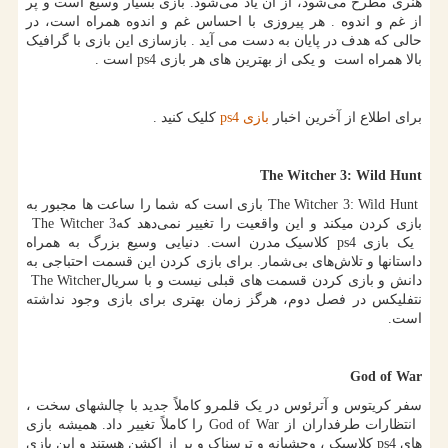
هنری مطرح می‌شود، از آن یاد می‌شود. بازی بسیار وسیع است و پر
از غم و اندوه . هر پیروزی با احساس غم و اندوه همراه است، در
حالی که هدف در پایان به دست می آید . بازسازی این بازی با گرافیک
بالا همراه است و یکی از بهترین های هر بازی
ps4
است .
برای اطلاع از آخرین اخبار
بازی
ps4
کلیک کنید .
The Witcher 3: Wild Hunt
The Witcher 3: Wild Hunt
بازی است که شما را ساعت ها مجبور به
بازی کردن میکند و این واقعیت را تغییر نمی‌دهد که
The Witcher 3
یک بازی
ps4
کلاسیک مدرن است. دنیایی وسیع بزرگ به همراه
داستانها و تلاش‌های بی‌شمار. برای بازی کردن این قسمت احتباجی به
دانش و بازی کردن قسمت های قبلی نیست و با سریال
The Witcher
نتفلیکس در فصل دوم، هرگز زمان بهتری برای بازی وجود نداشته
است.
God of War
سفر کریتوس و آترئوس در یک قلمرو کاملاً جدید با چالشهای سخت ،
انتظارات طرفداران از
God of War
را کاملاً تغییر داد. همیشه بازی
های
ps4
کلاسیک ، وحشیانه و ترسناک و پر از اکشن هستند و این بازی