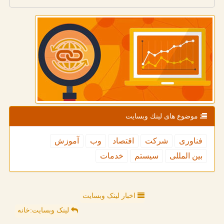
موضوع های لینك وبسایت
فناوری
شركت
اقتصاد
وب
آموزش
بین المللی
سیستم
خدمات
اخبار لینک وبسایت
لینک وبسایت:خانه