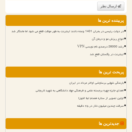
ارسال نظر
پربیننده ترین ها
در دولت رئیسی در بحران 1401 وعده دادند اینترنت به طور موقت قطع می شود اما ماندگار شد
انواع ریزش مو و درمان آن
رشد 26000 درصدی نام نویسی VPN
اینترنت در پاکستان قطع شد
پربحث ترین ها
بارندگی شهابی برساوشی اواخر مرداد در ایران
اهدای جایزه چهره برجسته علمی و فرهنگی جهاد دانشگاهی به شهید لاریجانی
اولین تصویر از ستاره همدم ابط الجوزا
سرقت چندین میلیون دلار در ۲۵ دقیقه
جدیدترین ها