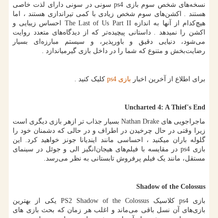
نسخه‌های شخص سوم بازی
ps4
سونی در سونی دارای لذت خاصی
هستند . اکشن‌های سوم شخص زیادی با کمی تیراندازی هستند ، اما
هیچ‌کدام از آنها به اندازه
The Last of Us Part II
احساس زیبایی و
اکشن را نمیدهد . داستانی پیچیده‌تر که از دیدگاه‌های متعدد روایت
می‌شود، دنیایی دقیق و باورپذیر، و سیستم مبارزه‌ای بسیار
رضایت‌بخش و متنوع که شما را در داخل بازی گیرمیاندازد .
برای اطلاع از آخرین اخبار
بازی
ps4
کلیک کنید .
Uncharted 4: A Thief's End
ماجراجویی های
Nathan Drake
بسیار جذاب تر ازهر بازی دیگری است
زیرا وقتی در حال چرخیدن در اطراف و در حالی که دشمنان خود را
گلوله باران میکنید ، احساسی مانند ایندیانا جونز خواهید کرد. این
بازی
ps4
در مقایسه با فیلم‌های هیجان‌انگیز الی و جوئل در سینمای
مستقل، مانند یک فیلم پرفروش تابستانی به نظر می‌رسد.
Shadow of the Colossus
بازی
ps4
کلاسیک
PS2 Shadow of the Colossus
یکی از بهترین
بازی‌های آن نسل باقی می‌ماند و اغلب هر زمان که بحث بازی های