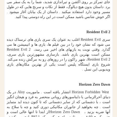
جای تمرکز بر روی اکشن و تیراندازی شدید، شما را به یک سفر می
برد. داستان بدون هیچ دیالوگ، فقط از نکات و سرنخ هایی که در طول
مسیر وجود دارد استفاده میکنید . داستان از یک بیابان آغاز میشود .
اگر خوش شانس باشید ممکن است در این راه دوستی پیدا کنید.
Resident Evil 2
سری
Resident Evil
اغلب به عنوان یک سری بازی های ترسناک دیده
می شود که نشان خود را در بین فیلم ها، بازی ها و انیمیشن ها می
گذارد. وقتی نوبت به بازیهای های اخیر می رسد،
Resident Evil 2
ممکن است بهترین بازی باشد. بازسازی مشهورترین بازی سری،
Resident Evil 2
، شهر راکون را در روزهای رو به مرگش زنده می‌کند.
شروع بازی ایستگاه پلیس است یکی از بهترین مکان‌های بازی
ویدیویی این نسل .
Horizon Zero Dawn
Horizon Forbidden West
انتشار یافته است . ماموریت
Aloy
در یک
دنیای آخرالزمانی با دایناسورهای روباتی منحصر به فرد و هیجان انگیز
است ، با دشمنانی که از سایر دشمنانی که تا کنون دیده اید متمایز
است . چه بخواهید از جانوران مکانیکی دوری کنید و چه با سلاح به
آنها ضربه بزنید ،
Horizon Zero Dawn
از ابتدا تا انتها عالی است و
حتی یک پچ 60 فریم بر ثانیه برای هر کسی که با
PS5
بازی می کند در