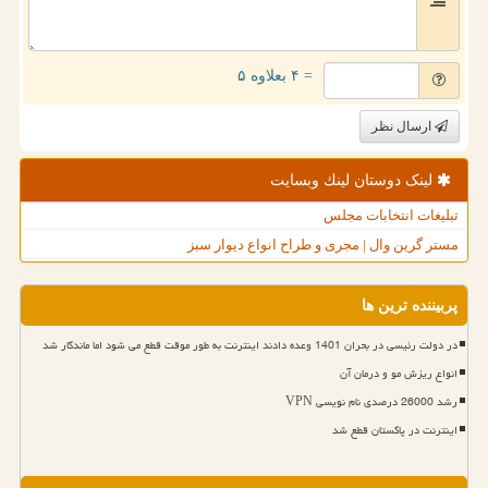
= ۴ بعلاوه ۵
ارسال نظر
لینک دوستان لینك وبسایت
تبلیغات انتخابات مجلس
مستر گرین وال | مجری و طراح انواع دیوار سبز
پربیننده ترین ها
در دولت رئیسی در بحران 1401 وعده دادند اینترنت به طور موقت قطع می شود اما ماندگار شد
انواع ریزش مو و درمان آن
رشد 26000 درصدی نام نویسی VPN
اینترنت در پاکستان قطع شد