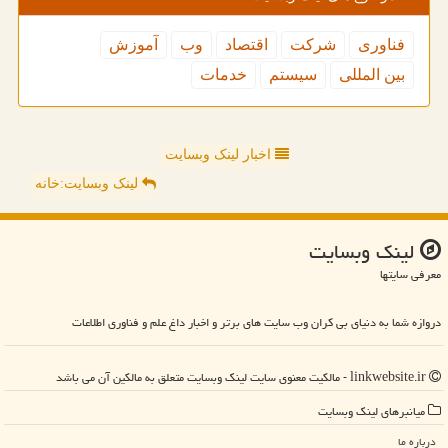
فناوری
شركت
اقتصاد
وب
آموزش
بین المللی
سیستم
خدمات
اخبار لینک وبسایت
لینک وبسایت:خانه
لینك وبسایت
معرفی سایتها
دروازه شما به دنیای بی کران وب سایت های برتر و اخبار داغ علم و فناوری اطلاعات
linkwebsite.ir - مالکیت معنوی سایت لینك وبسایت متعلق به مالکین آن می باشد
میانبرهای لینك وبسایت
درباره ما