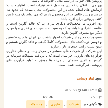
پروتئین های حیوانی در سبد غذایی خانواده ها باشد.
بهرامی با اعلان اینکه این محصول فاقد نیترات است، اظهار داشت:
آزمایش های انجام شده در این محصولات نشان میدهد که حدود ۱۸
درصد پروتئین خالص در این محصول داریم که می تواند یک منبع تامین
کننده پروتئین برای افراد باشد.
وی افزود: ما محصولات دیگری نیز داریم که فاقد گلوتن است و
مناسب افرادی خواهدبود که به سبب حساسیت های غذایی و یا موارد
دیگر منع مصرف گلوتن دارند.
عضو هیئت مدیره این شرکت اظهار داشت: در ایران ما جزو نخستین
و دومین تولیدکننده های محصولات کاملا گیاهی و فاقد گلوتن هستیم و
بدین سبب رقیب جدی در بازار نداریم.
این شرکت از شرکت های مستقر در مرکز رشد واحدهای فناوری
فرآورده های دارویی خراسان است که با دریافت تسهیلات سرمایه در
گردش و تامین قسمتی از هزینه ها موفق به تولید فرآورده های
پروتئینی غیرگوشتی شده است.
منبع:
لینك وبسایت
1400/12/07
20:58:53
660
/ 5
5.0
تگهای خبر:
شركت
,
فناوری
,
محصولات