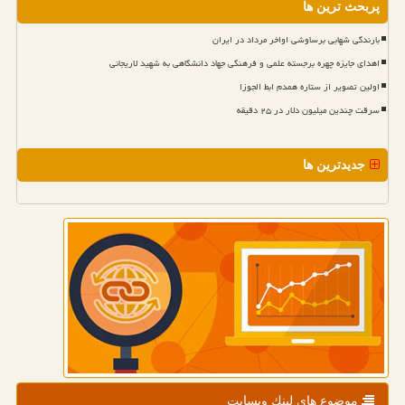
پربحث ترین ها
بارندگی شهابی برساوشی اواخر مرداد در ایران
اهدای جایزه چهره برجسته علمی و فرهنگی جهاد دانشگاهی به شهید لاریجانی
اولین تصویر از ستاره همدم ابط الجوزا
سرقت چندین میلیون دلار در ۲۵ دقیقه
جدیدترین ها
موضوع های لینك وبسایت