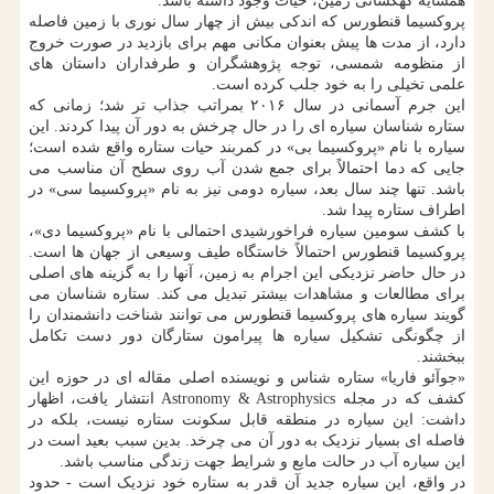
همسایه کهکشانی زمین، حیات وجود داشته باشد.
پروکسیما قنطورس که اندکی بیش از چهار سال نوری با زمین فاصله
دارد، از مدت ها پیش بعنوان مکانی مهم برای بازدید در صورت خروج
از منظومه شمسی، توجه پژوهشگران و طرفداران داستان های
علمی تخیلی را به خود جلب کرده است.
این جرم آسمانی در سال ۲۰۱۶ بمراتب جذاب تر شد؛ زمانی که
ستاره شناسان سیاره ای را در حال چرخش به دور آن پیدا کردند. این
سیاره با نام «پروکسیما بی» در کمربند حیات ستاره واقع شده است؛
جایی که دما احتمالاً برای جمع شدن آب روی سطح آن مناسب می
باشد. تنها چند سال بعد، سیاره دومی نیز به نام «پروکسیما سی» در
اطراف ستاره پیدا شد.
با کشف سومین سیاره فراخورشیدی احتمالی با نام «پروکسیما دی»،
پروکسیما قنطورس احتمالاً خاستگاه طیف وسیعی از جهان ها است.
در حال حاضر نزدیکی این اجرام به زمین، آنها را به گزینه های اصلی
برای مطالعات و مشاهدات بیشتر تبدیل می کند. ستاره شناسان می
گویند سیاره های پروکسیما قنطورس می توانند شناخت دانشمندان را
از چگونگی تشکیل سیاره ها پیرامون ستارگان دور دست تکامل
ببخشند.
«جوآئو فاریا» ستاره شناس و نویسنده اصلی مقاله ای در حوزه این
کشف که در مجله Astronomy & Astrophysics انتشار یافت، اظهار
داشت: این سیاره در منطقه قابل سکونت ستاره نیست، بلکه در
فاصله ای بسیار نزدیک به دور آن می چرخد. بدین سبب بعید است در
این سیاره آب در حالت مایع و شرایط جهت زندگی مناسب باشد.
در واقع، این سیاره جدید آن قدر به ستاره خود نزدیک است - حدود