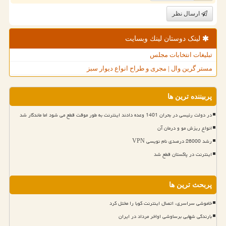
ارسال نظر
لینک دوستان لینك وبسایت
تبلیغات انتخابات مجلس
مستر گرین وال | مجری و طراح انواع دیوار سبز
پربیننده ترین ها
در دولت رئیسی در بحران 1401 وعده دادند اینترنت به طور موقت قطع می شود اما ماندگار شد
انواع ریزش مو و درمان آن
رشد 26000 درصدی نام نویسی VPN
اینترنت در پاکستان قطع شد
پربحث ترین ها
خاموشی سراسری، اتصال اینترنت کوبا را مختل کرد
بارندگی شهابی برساوشی اواخر مرداد در ایران