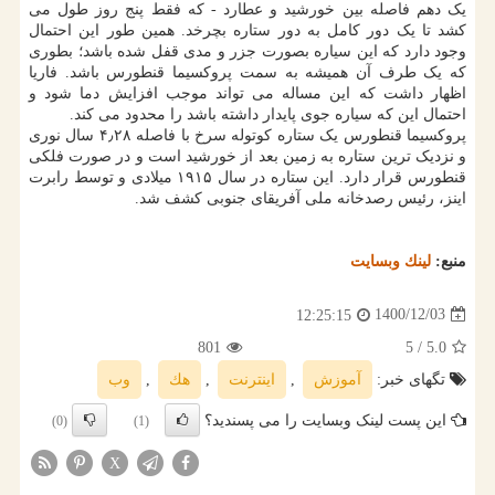
یک دهم فاصله بین خورشید و عطارد - که فقط پنج روز طول می
کشد تا یک دور کامل به دور ستاره بچرخد. همین طور این احتمال
وجود دارد که این سیاره بصورت جزر و مدی قفل شده باشد؛ بطوری
که یک طرف آن همیشه به سمت پروکسیما قنطورس باشد. فاریا
اظهار داشت که این مساله می تواند موجب افزایش دما شود و
احتمال این که سیاره جوی پایدار داشته باشد را محدود می کند.
پروکسیما قنطورس یک ستاره کوتوله سرخ با فاصله ۴٫۲۸ سال نوری
و نزدیک ترین ستاره به زمین بعد از خورشید است و در صورت فلکی
قنطورس قرار دارد. این ستاره در سال ۱۹۱۵ میلادی و توسط رابرت
اینز، رئیس رصدخانه ملی آفریقای جنوبی کشف شد.
منبع:
لینك وبسایت
1400/12/03
12:25:15
801
/ 5
5.0
تگهای خبر:
آموزش
,
اینترنت
,
هك
,
وب
این پست لینک وبسایت را می پسندید؟
(0)
(1)
X