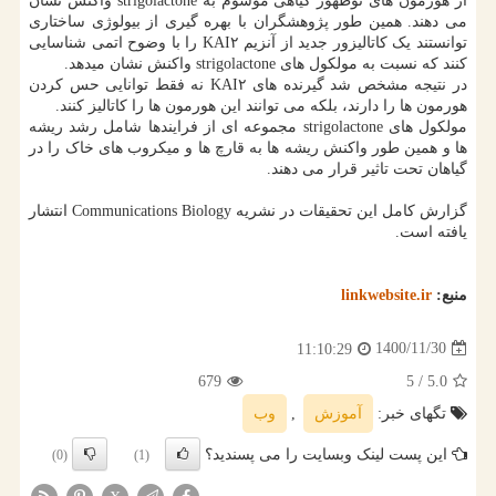
از هورمون های نوظهور گیاهی موسوم به strigolactone واکنش نشان
می دهند. همین طور پژوهشگران با بهره گیری از بیولوژی ساختاری
توانستند یک کاتالیزور جدید از آنزیم KAI۲ را با وضوح اتمی شناسایی
کنند که نسبت به مولکول های strigolactone واکنش نشان میدهد.
در نتیجه مشخص شد گیرنده های KAI۲ نه فقط توانایی حس کردن
هورمون ها را دارند، بلکه می توانند این هورمون ها را کاتالیز کنند.
مولکول های strigolactone مجموعه ای از فرایندها شامل رشد ریشه
ها و همین طور واکنش ریشه ها به قارچ ها و میکروب های خاک را در
گیاهان تحت تاثیر قرار می دهند.
گزارش کامل این تحقیقات در نشریه Communications Biology انتشار
یافته است.
منبع:
linkwebsite.ir
1400/11/30
11:10:29
679
/ 5
5.0
تگهای خبر:
آموزش
,
وب
این پست لینک وبسایت را می پسندید؟
(0)
(1)