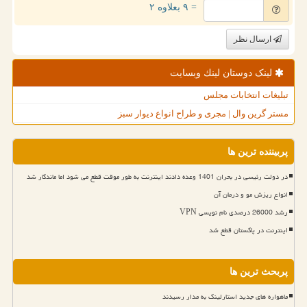
= ۹ بعلاوه ۲
ارسال نظر
لینک دوستان لینك وبسایت
تبلیغات انتخابات مجلس
مستر گرین وال | مجری و طراح انواع دیوار سبز
پربیننده ترین ها
در دولت رئیسی در بحران 1401 وعده دادند اینترنت به طور موقت قطع می شود اما ماندگار شد
انواع ریزش مو و درمان آن
رشد 26000 درصدی نام نویسی VPN
اینترنت در پاکستان قطع شد
پربحث ترین ها
ماهواره های جدید استارلینک به مدار رسیدند