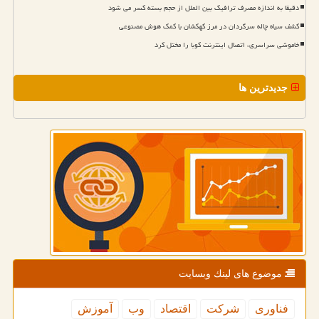
دقیقا به اندازه مصرف ترافیک بین الملل از حجم بسته کسر می شود
کشف سیاه چاله سرگردان در مرز کهکشان با کمک هوش مصنوعی
خاموشی سراسری، اتصال اینترنت کوبا را مختل کرد
جدیدترین ها
موضوع های لینك وبسایت
فناوری
شركت
اقتصاد
وب
آموزش