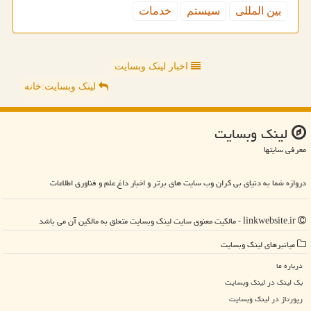
بین المللی
سیستم
خدمات
اخبار لینک وبسایت
لینک وبسایت:خانه
لینك وبسایت
معرفی سایتها
دروازه شما به دنیای بی کران وب سایت های برتر و اخبار داغ علم و فناوری اطلاعات
linkwebsite.ir - مالکیت معنوی سایت لینك وبسایت متعلق به مالکین آن می باشد
میانبرهای لینك وبسایت
درباره ما
بک لینک در لینك وبسایت
رپورتاژ در لینك وبسایت