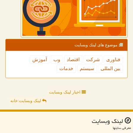
موضوع های لینك وبسایت
فناوری
شركت
اقتصاد
وب
آموزش
بین المللی
سیستم
خدمات
اخبار لینک وبسایت
لینک وبسایت:خانه
لینك وبسایت
معرفی سایتها