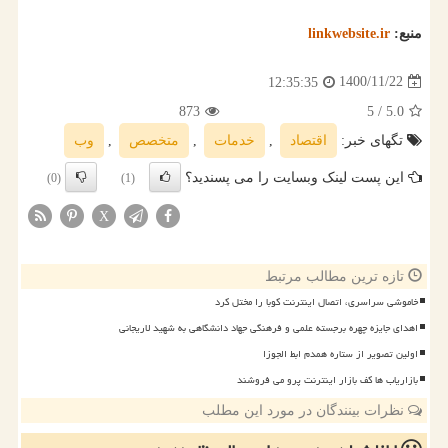
منبع:
linkwebsite.ir
1400/11/22
12:35:35
873
/ 5
5.0
تگهای خبر:
اقتصاد
,
خدمات
,
متخصص
,
وب
این پست لینک وبسایت را می پسندید؟
(0)
(1)
X
تازه ترین مطالب مرتبط
خاموشی سراسری، اتصال اینترنت کوبا را مختل کرد
اهدای جایزه چهره برجسته علمی و فرهنگی جهاد دانشگاهی به شهید لاریجانی
اولین تصویر از ستاره همدم ابط الجوزا
بازاریاب ها کف بازار اینترنت پرو می فروشند
نظرات بینندگان در مورد این مطلب