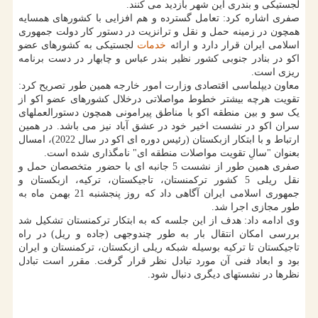
لجستیکی و بندری این شهر بازدید می کنند.
صفری اشاره کرد: تعامل گسترده و هم افزایی با کشورهای همسایه
همچون در زمینه حمل و نقل و ترانزیت در دستور کار دولت جمهوری
اسلامی ایران قرار دارد و ارائه
خدمات
لجستیکی به کشورهای عضو
اکو در بنادر جنوبی کشور نظیر بندر عباس و چابهار در دست برنامه
ریزی است.
معاون دیپلماسی اقتصادی وزارت امور خارجه همین طور تصریح کرد:
تقویت هرچه بیشتر خطوط مواصلاتی درخلال کشورهای عضو اکو از
یک سو و بین منطقه اکو با مناطق پیرامونی همچون دستورالعملهای
سران اکو در نشست اخیر خود در عشق آباد نیز می باشد. در همین
ارتباط و با ابتکار ازبکستان (رئیس دوره ای اکو در سال 2022)، امسال
بعنوان "سالِ تقویت مواصلات منطقه ای" نامگذاری شده است.
صفری همین طور از نشست 5 جانبه ای با حضور متخصصان حمل و
نقل ریلی 5 کشور ترکمنستان، تاجیکستان، ترکیه، ازبکستان و
جمهوری اسلامی ایران آگاهی داد که روز پنجشنبه 21 بهمن ماه به
طور مجازی اجرا شد.
وی ادامه داد: هدف از این جلسه که به ابتکار ترکمنستان تشکیل شد
بررسی امکان انتقال بار به طور چندوجهی (جاده و ریل) در راه
تاجیکستان تا ترکیه بوسیله شبکه ریلی ازبکستان، ترکمنستان و ایران
بود و ابعاد فنی آن مورد تبادل نظر قرار گرفت. مقرر است تبادل
نظرها در نشستهای دیگری دنبال شود.