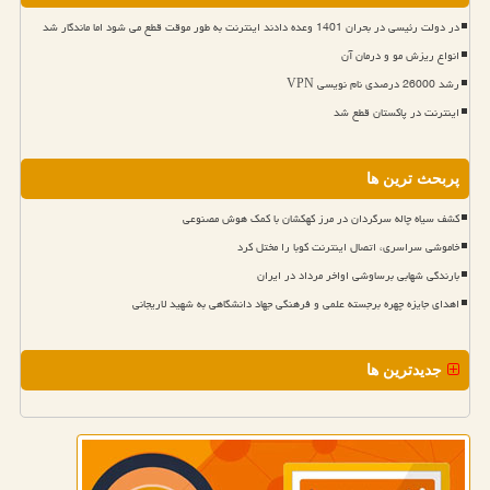
در دولت رئیسی در بحران 1401 وعده دادند اینترنت به طور موقت قطع می شود اما ماندگار شد
انواع ریزش مو و درمان آن
رشد 26000 درصدی نام نویسی VPN
اینترنت در پاکستان قطع شد
پربحث ترین ها
کشف سیاه چاله سرگردان در مرز کهکشان با کمک هوش مصنوعی
خاموشی سراسری، اتصال اینترنت کوبا را مختل کرد
بارندگی شهابی برساوشی اواخر مرداد در ایران
اهدای جایزه چهره برجسته علمی و فرهنگی جهاد دانشگاهی به شهید لاریجانی
جدیدترین ها