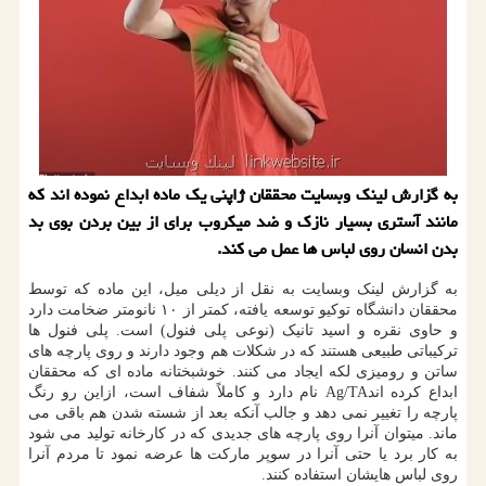
به گزارش لینک وبسایت محققان ژاپنی یک ماده ابداع نموده اند که
مانند آستری بسیار نازک و ضد میکروب برای از بین بردن بوی بد
بدن انسان روی لباس ها عمل می کند.
به گزارش لینک وبسایت به نقل از دیلی میل، این ماده که توسط
محققان دانشگاه توکیو توسعه یافته، کمتر از ۱۰ نانومتر ضخامت دارد
و حاوی نقره و اسید تانیک (نوعی پلی فنول) است. پلی فنول ها
ترکیباتی طبیعی هستند که در شکلات هم وجود دارند و روی پارچه های
ساتن و رومیزی لکه ایجاد می کنند. خوشبختانه ماده ای که محققان
ابداع کرده اندAg/TA نام دارد و کاملاً شفاف است، ازاین رو رنگ
پارچه را تغییر نمی دهد و جالب آنکه بعد از شسته شدن هم باقی می
ماند. میتوان آنرا روی پارچه های جدیدی که در کارخانه تولید می شود
به کار برد یا حتی آنرا در سوپر مارکت ها عرضه نمود تا مردم آنرا
روی لباس هایشان استفاده کنند.