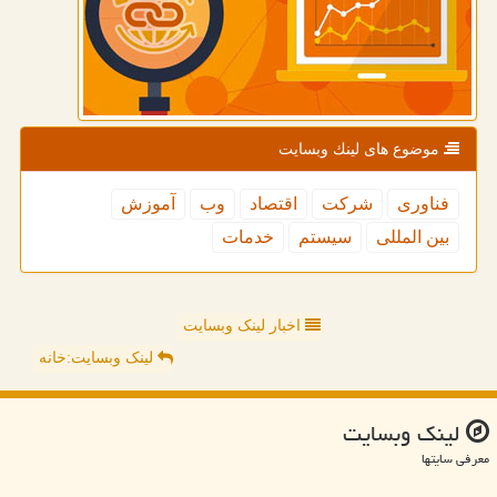
موضوع های لینك وبسایت
فناوری
شركت
اقتصاد
وب
آموزش
بین المللی
سیستم
خدمات
اخبار لینک وبسایت
لینک وبسایت:خانه
لینك وبسایت
معرفی سایتها