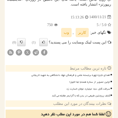
ریپورتز» انتشار یافته است.
1400/11/21
15:13:26
750
/ 5
5.0
تگهای خبر:
كاربر
,
وب
این پست لینک وبسایت را می پسندید؟
(0)
(1)
X
تازه ترین مطالب مرتبط
اهدای جایزه چهره برجسته علمی و فرهنگی جهاد دانشگاهی به شهید لاریجانی
اولین تصویر از ستاره همدم ابط الجوزا
سرقت کابل ۱۵۰ میلیارد تومان خسارت زد
کشف پروتئین طبیعی در بدن که با آلزایمر مقابله می کند
نظرات بینندگان در مورد این مطلب
لطفا شما هم
در مورد این مطلب
نظر دهید