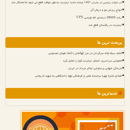
در دولت رئیسی در بحران 1401 وعده دادند اینترنت به طور موقت قطع می شود اما ماندگار شد
انواع ریزش مو و درمان آن
رشد 26000 درصدی نام نویسی VPN
اینترنت در پاکستان قطع شد
پربحث ترین ها
کشف سیاه چاله سرگردان در مرز کهکشان با کمک هوش مصنوعی
خاموشی سراسری، اتصال اینترنت کوبا را مختل کرد
بارندگی شهابی برساوشی اواخر مرداد در ایران
اهدای جایزه چهره برجسته علمی و فرهنگی جهاد دانشگاهی به شهید لاریجانی
جدیدترین ها