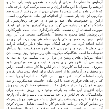
آزمایش ها نشان داد طیفی از پارچه ها همچون پنبه، پلی استر و
ابریشم را میتوان با این ماده ارزان و مناسب ترکیب کرد. پارچه هایی
که با این ماده ترکیب شوند را میتوان بدون از بین رفتن خاصیت ضد
میکروب آن چند بار شست. از آنجائیکه این ماده ضدمیکروب است،
ازاین رو خصوصیت های ضد بو هم دارد. جوزف ریچاردسون از
دانشگاه توکیو در اینباره می گوید: هیجان انگیزترین بخش این ابداع،
سهولت استفاده از آن نیست، بلکه تاثیرگذاری ماده است. تاثیرگذاری
این پوشش فقط محدود به محیط آزمایشگاهی نیست. من آنرا روی
لباس، جوراب، کفش و حتی پادری حمام هم بهره برده ام. وی در
ادامه اضافه کرد: می خواهم امکان پیوند میان دیگر ترکیبات کارآمد
پلی فنول با پارچه ها را بررسی کنم. نقره ضدمیکروب تنها سرآغاز
تحقیقات ما است. هنگامیکه میکروب های ریز موجود روی پوست بدن
انسان مولکول های پروتئین در عرق را می شکنند، بوی بد بدن به
وجود می آید. نقره هم برای وجود قابلیت های ضد میکروبی خود
معروف است اما به کاربردن آن در لباس ها کار سختی است. ازاین
رو محققان در آزمایش ها از اسید تانیک برای ایجاد پیوند میان نقره و
پارچه استفاده کردند. قدرت پیوند اسید تانیک به اندازه ای زیاد است
که پارچه های فراوری شده با این ماده، خاصیت ضدمیکروبی و ضد
بوی بد خویش را بعد از حداقل ۱۰ بار شستشو حفظ کردند. دو روش
برای افزودن این ماده به پارچه وجود دارد. روش نخست برای
تولیدکنندگان تجاری لباس و پارچه مناسب می باشد و طی آن پارچه
در مخلوط نقره و پیونددهنده پلی فنول شسته می شود. روش دوم که
در مقیاس کوچک تر مانند خانه هم کارآمد است، شامل اسپری کردن
آن روی لباس است. یافته های این تحقیق در ژورنال «ساینتیفیک