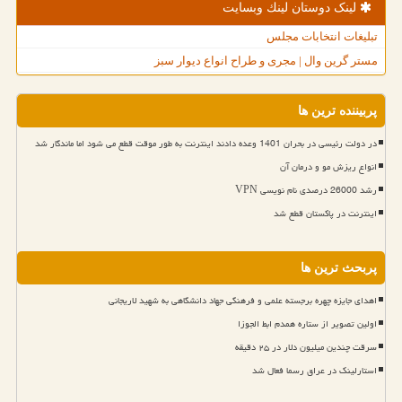
لینک دوستان لینك وبسایت
تبلیغات انتخابات مجلس
مستر گرین وال | مجری و طراح انواع دیوار سبز
پربیننده ترین ها
در دولت رئیسی در بحران 1401 وعده دادند اینترنت به طور موقت قطع می شود اما ماندگار شد
انواع ریزش مو و درمان آن
رشد 26000 درصدی نام نویسی VPN
اینترنت در پاکستان قطع شد
پربحث ترین ها
اهدای جایزه چهره برجسته علمی و فرهنگی جهاد دانشگاهی به شهید لاریجانی
اولین تصویر از ستاره همدم ابط الجوزا
سرقت چندین میلیون دلار در ۲۵ دقیقه
استارلینک در عراق رسما فعال شد