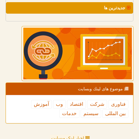
جدیدترین ها
موضوع های لینك وبسایت
فناوری
شركت
اقتصاد
وب
آموزش
بین المللی
سیستم
خدمات
اخبار لینک وبسایت