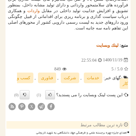
فرآورده های سلامت‎محور وارداتی و دارای تولید مشابه داخل، بمنظور
تشویق و افزایش جذابیت تولید داخلی در مقابل
واردات
و همکاری
درباب سیاست گذاری و برنامه ریزی برای اقداماتی از قبیل چگونگی
ورود داروهای جدید به لیست رسمی دارویی کشور از محورهای اصلی
این تفاهم نامه سه جانبه است.
منبع:
لینك وبسایت
1400/11/19
22:55:04
849
/ 5
5.0
تگهای خبر:
خدمات
,
شركت
,
فناوری
,
كسب و
كار
این پست لینک وبسایت را می پسندید؟
(0)
(1)
X
تازه ترین مطالب مرتبط
اهدای جایزه چهره برجسته علمی و فرهنگی جهاد دانشگاهی به شهید لاریجانی