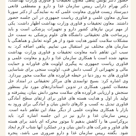
حضور دکتر یونس پناهی معاون تحقیقات و فناوری وزارت بهداشت،
دکتر بهرام دارایی رییس سازمان غذا و دارو و مصطفی قانعی
دبیرستاد زیست فناوری معاونت علمی که به نمایندگی از دکتر سورنا
ستاری معاون علمی و فناوری ریاست جمهوری در این جلسه حضور
داشتند. معاون تحقیقات و فناوری وزارت بهداشت اظهار داشت: یکی
از مهم ترین نیازهای کشور دارو و تجهیزات پزشکی است و باید
زیرساخت های تحقیقاتی دانشگاه های علوم پزشکی به سمت حل
مشکلات سلامت کشور هدایت شود و از هر گونه تعامل و هماهنگی با
سازمان های مختلف نیز استقبال می نماییم. پناهی اضافه کرد: به
سبب این تفاهم نامه معاونت تحقیقات و فناوری وزارت بهداشت
متعهد شده است با همکاری سازمان غذا و دارو و معاونت علمی و
فناوری ریاست جمهوری به پیگیری اولویت های فناورانه و حمایت
مالی و تجهیزاتی از کسب دانش فنی، اولویت سنجی برای شناسایی
فناوری های به روز دنیا در حیطه فرآورده های سلامت محور بپردازد.
وی اشاره کرد: بسیج توانمندی های مراکز تحقیقاتی در امتداد حل
معضلات کشور، همکاری در تدوین استانداردهای مورد نیاز بمنظور
سنجش و ارزیابی فرآورده های سلامت محور دانش بنیان، پیشرفته و
تولید بار اول و هدایت هسته های فناور برای ارتقای سطح آمادگی
فناوری تبدیل به کسب و کارهای دانش بنیان و آمادگی برای ورود به
بازار با همکاری معاونت علمی از دیگر مفاد این تفاهم نامه است.
رییس سازمان غذا و دارو نیز در این جلسه اشاره کرد: باید
بروکراسی ها را کاهش بدهیم تا موتور محرکه ای باشد برای هسته
های فناور و شرکت های دانش بنیان و در عملکرد آنها شتاب لازم ایجاد
شود. بگفته رییس سازمان غذا و دارو ضروری می باشد، پنجره