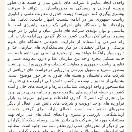
واحدی ایجاد نماییم تا شرکت های دانش بنیان و هسته های فناور
پروسه ارزیابی و رسیدگی به مجوزهایشان را بتوانند با سرعت
بیشتری پیگیری کنند. دبیرستاد زیست فناوری معاونت علمی و فناوری
ریاست جمهوری نیز در ادامه نشست اظهار داشت: تعامل میان
وزارتخانه ها و دستگاه های اجرائی یک راهبرد راهبردی است تا
پتانسیل و توان تولیدی شرکت های دانش بنیان و فناور را در جهت
پیشبرد اهداف کلان سلامت کشور به کار گیریم. وی ادامه داد: در این
راه همراهی و استفاده از ظرفیت تحقیقاتی دانشگاه های علوم
پزشکی و مراکز تحقیقاتی در کنار سیاستگذاری های سازمان غذا و
دارو بسیار راهگشا خواهد بود. از محورهای اصلی این تفاهم نامه سه
جانبه تشکیل پنجره واحد بین سازمان غذا و دارو، معاونت علمی و
فناوری ریاست جمهوری و معاونت تحقیقات و فناوری وزارت بهداشت
بمنظور تسریع و تسهیل بررسی و ارزیابی درخواست های دریافتی از
شرکت های دانش‎بنیان و هسته های فناور به فراخور موضوع است.
پشتیبانی از تحقیق و توسعه و کسب دانش فنی فرآورده های فناورانه
سلامت‎محور و واجد اولویت، شناسایی نیازها و فرصت های حال و آینده
کشور در حیطه فرآورده های سلامت محور و برنامه ریزی برای بهبود
تراز تجاری آن، اشتراک گذاری اطلاعات و سوابق مربوط به بازار
فرآورده های واجد اولویت و شرکت های دانش بنیان فعال از دیگر
محورهای تفاهم نامه است. اعطای یارانه برای گرفتن
خدمات
آزمایشگاهی، بازرسی و ممیزی و اعطای کمک های فنی برای تهیه
مستندات مورد نیاز شرکت های دانش بنیان، بوسیله شبکه کارگزاران
نیز از دیگر از محورهای اصلی این تفاهم نامه سه جانبه است. مطالبه
استانداردهای سطح بالا و طراحی مکانیزم های قیمت گذاری برای