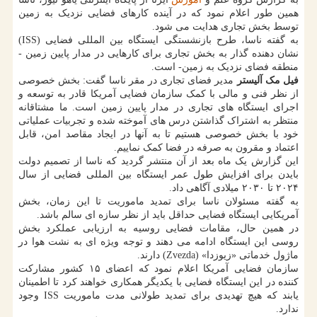
همین طور اعلام نمود که در آینده کارهای فضایی نزدیک به زمین
توسط بخش تجاری هدایت می شود.
به گفته ناسا، طرح بازنشستگی ایستگاه بین المللی فضایی (ISS)
نشان دهنده گذار به بخش تجاری برای کارهایی در مدار پایین زمین -
منطقه فضای نزدیک به زمین- است.
فیل مک آلیستر
مدیر فضای تجاری در مقر ناسا گفت: بخش خصوصی
از نظر فنی و مالی با کمک سازمان فضایی آمریکا قادر به توسعه و
اجرای ایستگاه های تجاری در مدار پایین زمین است. ما مشتاقانه
منتظر به اشتراک گذاشتن درس های آموخته شده و تجربیات عملیاتی
خود با بخش خصوصی هستیم تا به آنها در ایجاد مقاصد امن، قابل
اعتماد و مقرون به صرفه در فضا کمک نماییم.
این گزارش یک ماه بعد از آن منتشر گردید که ناسا از تصمیم دولت
بایدن برای افزایش طول عمر ایستگاه بین المللی فضایی از سال
۲۰۲۴ تا ۲۰۳۰ میلادی آگاهی داد.
به گفته مسئولان ناسا برای تمدید ماموریت تا این زمان، بخش
آمریکایی ایستگاه فضایی حداقل باید از نظر سازه ای سالم باشد.
در همین حال، مقامات فضایی روسیه به ارزیابی عملکرد بخش
روسی این ایستگاه ادامه می دهند و توجه ویژه ای به نشت هوا در
ماژول خدماتی «زیوزدا» (Zvezda) دارند.
سازمان فضایی آمریکا اعلام نمود که اعضای ۱۵ کشور مشارکت
کننده در این ایستگاه فضایی با یکدیگر همکاری خواهند کرد تا اطمینان
یابند که هیچ تهدیدی برای تمدید طولانی مدت ماموریت ISS وجود
ندارد.