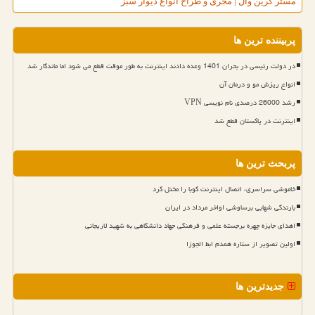
مستر گرین وال | مجری و طراح انواع دیوار سبز
پربیننده ترین ها
در دولت رئیسی در بحران 1401 وعده دادند اینترنت به طور موقت قطع می شود اما ماندگار شد
انواع ریزش مو و درمان آن
رشد 26000 درصدی نام نویسی VPN
اینترنت در پاکستان قطع شد
پربحث ترین ها
خاموشی سراسری، اتصال اینترنت کوبا را مختل کرد
بارندگی شهابی برساوشی اواخر مرداد در ایران
اهدای جایزه چهره برجسته علمی و فرهنگی جهاد دانشگاهی به شهید لاریجانی
اولین تصویر از ستاره همدم ابط الجوزا
جدیدترین ها