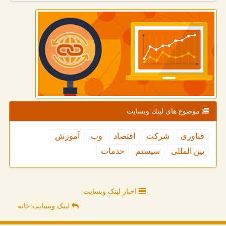
موضوع های لینك وبسایت
فناوری
شركت
اقتصاد
وب
آموزش
بین المللی
سیستم
خدمات
اخبار لینک وبسایت
لینک وبسایت:خانه