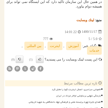
در همین حال این سازمان تاکید دارد که این ایستگاه نمی تواند برای
همیشه دوام بیاورد.
منبع:
لینك وبسایت
1400/11/17
14:01:22
777
/ 5
5.0
تگهای خبر:
آموزش
,
اینترنت
,
بین المللی
,
خدمات
این پست لینک وبسایت را می پسندید؟
(0)
(1)
X
تازه ترین مطالب مرتبط
خاموشی سراسری، اتصال اینترنت کوبا را مختل کرد
بارندگی شهابی برساوشی اواخر مرداد در ایران
اهدای جایزه چهره برجسته علمی و فرهنگی جهاد دانشگاهی به شهید لاریجانی