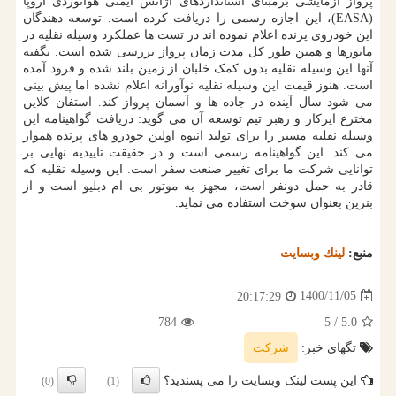
پرواز آزمایشی برمبنای استانداردهای آژانس ایمنی هوانوردی اروپا
(EASA)، این اجازه رسمی را دریافت کرده است. توسعه دهندگان
این خودروی پرنده اعلام نموده اند در تست ها عملکرد وسیله نقلیه در
مانورها و همین طور کل مدت زمان پرواز بررسی شده است. بگفته
آنها این وسیله نقلیه بدون کمک خلبان از زمین بلند شده و فرود آمده
است. هنوز قیمت این وسیله نقلیه نوآورانه اعلام نشده اما پیش بینی
می شود سال آینده در جاده ها و آسمان پرواز کند. استفان کلاین
مخترع ایرکار و رهبر تیم توسعه آن می گوید: دریافت گواهینامه این
وسیله نقلیه مسیر را برای تولید انبوه اولین خودرو های پرنده هموار
می کند. این گواهینامه رسمی است و در حقیقت تاییدیه نهایی بر
توانایی شرکت ما برای تغییر صنعت سفر است. این وسیله نقلیه که
قادر به حمل دونفر است، مجهز به موتور بی ام دبلیو است و از
بنزین بعنوان سوخت استفاده می نماید.
منبع:
لینك وبسایت
1400/11/05
20:17:29
784
/ 5
5.0
تگهای خبر:
شركت
این پست لینک وبسایت را می پسندید؟
(0)
(1)