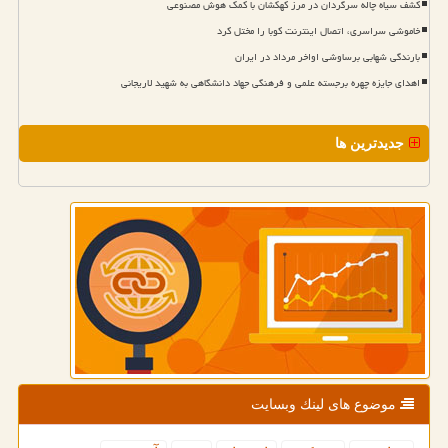
کشف سیاه چاله سرگردان در مرز کهکشان با کمک هوش مصنوعی
خاموشی سراسری، اتصال اینترنت کوبا را مختل کرد
بارندگی شهابی برساوشی اواخر مرداد در ایران
اهدای جایزه چهره برجسته علمی و فرهنگی جهاد دانشگاهی به شهید لاریجانی
جدیدترین ها
موضوع های لینك وبسایت