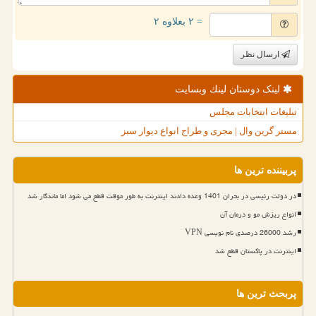
= ۲ بعلاوه ۲
ارسال نظر
لینک دوستان لینك وبسایت
تبلیغات انتخابات مجلس
مستر گرین وال | مجری و طراح انواع دیوار سبز
پربیننده ترین ها
در دولت رئیسی در بحران 1401 وعده دادند اینترنت به طور موقت قطع می شود اما ماندگار شد
انواع ریزش مو و درمان آن
رشد 26000 درصدی نام نویسی VPN
اینترنت در پاکستان قطع شد
پربحث ترین ها