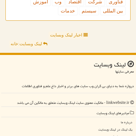
فناوری
شركت
اقتصاد
وب
آموزش
بین المللی
سیستم
خدمات
اخبار لینک وبسایت
لینک وبسایت:خانه
لینك وبسایت
معرفی سایتها
دروازه شما به دنیای بی کران وب سایت های برتر و اخبار داغ علم و فناوری اطلاعات
linkwebsite.ir - مالکیت معنوی سایت لینك وبسایت متعلق به مالکین آن می باشد
میانبرهای لینك وبسایت
درباره ما
بک لینک در لینك وبسایت