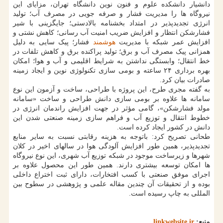
دانشیار دانشکده علوم و فنون نوین دانشگاه تهران، مزایای این
نیروگاه ها را مدیریت فشار و صرفه جویی در مصرف آب؛ تولید
انرژی تجدیدپذیر در امتداد بخشنامه بالادستی؛ جایگزینی با شیر
فشارشکن انتظار و افزایش ضریب امنیت آب رسانی؛ کاهش نشتی و
افزایش عمر شبکه با مدیریت
هوشمند
فشار؛ پیک سایی به دلیل
همزانی پیک مصرف آب و برق؛ تولید پراکنده برق و کاهش تلفات در
خط انتقال؛ وابستگی نداشتن به شرایط اقلیمی و آب و هوا؛ امکان
بهره برداری ۲۴ ساعته و بومی سازی تکنولوژی نوین و ایجاد زمینه
صادرات بیان کرد.
به گفته مجری طرح، این پروژه با طراحی، ساخت و آزمون این نوع
سامانه ها علاوه بر بومی سازی دانش طراحی و ساخت «سامانه
مولد فشارشکن»، گامی مؤثر در جهت افزایش راندمان انرژی در
خطوط انتقال و توزیع آب و فراهم سازی زمینه صنعتی شدن این
دانش در کشور ایجاد کرده است.
طحانی تصریح کرد: باتوجه به هزینه رقابتی نسبت به سایر منابع
تجدیدپذیر، همین طور افزایش آلودگی هوا در سالهای اخیر در کلان
شهرها و زیرساخت موجود در شبکه توزیع آب شهری، این نوع نیروگاه
ها امکان توسعه بیشتری دارند. همین طور این محصول علاوه بر
اجرای موفق صنعتی با کسب افتخارات، دارای ثبت اختراع داخلی
بوده و از تحقیقات آن چندین مقاله علمی و پژوهشی در سطوح بین
المللی به چاپ رسیده است.
منبع:
linkwebsite.ir