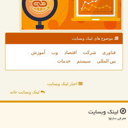
موضوع های لینك وبسایت
فناوری
شركت
اقتصاد
وب
آموزش
بین المللی
سیستم
خدمات
اخبار لینک وبسایت
لینک وبسایت:خانه
لینك وبسایت
معرفی سایتها