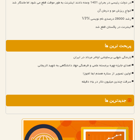
در دولت رئیسی در بحران 1401 وعده دادند اینترنت به طور موقت قطع می شود اما ماندگار شد
انواع ریزش مو و درمان آن
رشد 26000 درصدی نام نویسی VPN
اینترنت در پاکستان قطع شد
پربحث ترین ها
بارندگی شهابی برساوشی اواخر مرداد در ایران
اهدای جایزه چهره برجسته علمی و فرهنگی جهاد دانشگاهی به شهید لاریجانی
اولین تصویر از ستاره همدم ابط الجوزا
سرقت چندین میلیون دلار در ۲۵ دقیقه
جدیدترین ها