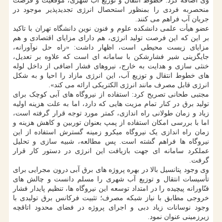
وی اضافه کرد: خطوط انتقال و توزیع آب شهری، موقعیت و فرصت
منحصربه فردی را بمنظور استحصال انرژی تجدیدپذیر موجود در
جریان آب فراهم می کنند.
عضو هیأت علمی دانشکده علوم و فنون نوین دانشگاه تهران با تاکید
بر این که این فرصت تولید انرژی، هم دارای مزایای اقتصادی و هم
مزایای زیست محیطی است، اظهار داشت: «راه حل نوآورانه،
جایگزینی شیر فشارشکن با سامانه ای است که علاوه بر تعدیل،
خنثی سازی و هدایت به خارج، نیروهای فشار اضافی از داخل لوله
های خطوط انتقال و توزیع آب، این انرژی مازاد را احیا و به شکل
انرژی قابل مصرف مانند انرژی الکتریکی ارائه می کند».
مجتبی طحانی تصریح کرد: استفاده از نیروگاه های آبی کوچک برای
تولید برق در کنار تمام مزیت هایی که دارد، اما به علت هزینه اولیه
زیاد و زمان طولانی راه اندازی، کمتر مورد توجه قرار گرفته است،
اما با بررسی امکان استفاده از پمپ بعنوان توربین و کاهش هزینه و
زمان راه اندازی یک نیروگاه میکرو زمینه گسترش استفاده از این
نیروگاه ها فراهم گشته است. پس مطالعه، شبیه سازی و تحلیل
عملکرد سامانه ای جهت بازیافت این انرژی در دستور کار قرار
گرفت.
وی وجود پتانسیل بالا در بهره پروژه های برق آبی درون مجرایی برای
تأسیسات انتقال و توزیع آب شهری را مسلم دانست و چالش های
فنّاورانه پیچیده را در امتداد توسعه این نیروگاه ها، تنظیم پایدار فشار
خروجی مطابق با نیاز شبکه مصرف؛ تثبیت فرکانس برق تولیدی با
وجود نوسانات زیاد دبی و اجرای پروژه در فضای محدود اتاقچه
زیرزمینی عنوان نمود.