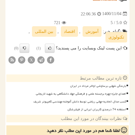
1400/11/04
22:06:36
721
/ 5
5.0
تگهای خبر:
آموزش
,
اقتصاد
,
بین المللی
,
تكنولوژی
این پست لینک وبسایت را می پسندید؟
(0)
(1)
X
تازه ترین مطالب مرتبط
بارندگی شهابی برساوشی اواخر مرداد در ایران
اهدای جایزه چهره برجسته علمی و فرهنگی جهاد دانشگاهی به شهید لاریجانی
کسب مدال اتحادیه جهانی ریاضی توسط دانش آموخته مهندسی کامپیوتر شریف
استفاده 74 درصدی کاربران ایرانی از فیلترشکن
نظرات بینندگان در مورد این مطلب
لطفا شما هم
در مورد این مطلب
نظر دهید