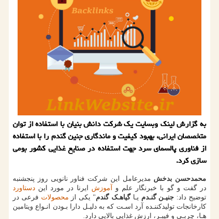
به گزارش لینک وبسایت یک شرکت دانش بنیان با استفاده از توان
متخصصان ایرانی، بهبود کیفیت و ماندگاری جنین گندم را با استفاده
از فناوری پالسمای سرد جهت استفاده در صنایع غذایی کشور بومی
سازی کرد.
محمدحسن بدخش
مدیرعامل این شرکت فناور نانویی روز پنجشنبه
در گفت و گو با خبرنگار علم و
آموزش
ایرنا در مورد این
دستاورد
توضیح داد:
جنیـن گنـدم
یـا
گیاهـک گندم
" یکی از
محصولات
فرعی در
کارخانجات تولیدکننـده آرد اسـت که به دلیـل دارا بـودن انـواع ویتامین
هـا، چربـی و فیبـر، ارزش غذایی بالایی دارد.