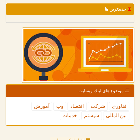
جدیدترین ها
موضوع های لینك وبسایت
فناوری
شركت
اقتصاد
وب
آموزش
بین المللی
سیستم
خدمات