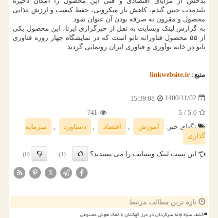
بدخش از مزایای اقتصادی و فنی این محصول را امکان ذخیره
بلندمدت جنین گندم، کاهش بار میکروبی، حفظ کیفیت و ارزش غذایی
محصول و مقرون به صرفه بودن آن عنوان نمود.
به گزارش لینک وبسایت به نقل از خبرگزاری ایرنا، این محصول یکی
از ۵۵ محصول فناورانه نانو است که در نمایشگاه چهار روزه فناوری
نانو در خانه نوآوری و فناوری ایران رونمایی گردید.
منبع:
linkwebsite.ir
1400/11/02
15:39:08
741
/ 5
5.0
تگهای خبر:
آموزش
,
اقتصاد
,
دستاورد
,
سرمایه
گذاری
این پست لینک وبسایت را می پسندید؟
(0)
(1)
X
تازه ترین مطالب مرتبط
کشف سیاه چاله سرگردان در مرز کهکشان با کمک هوش مصنوعی