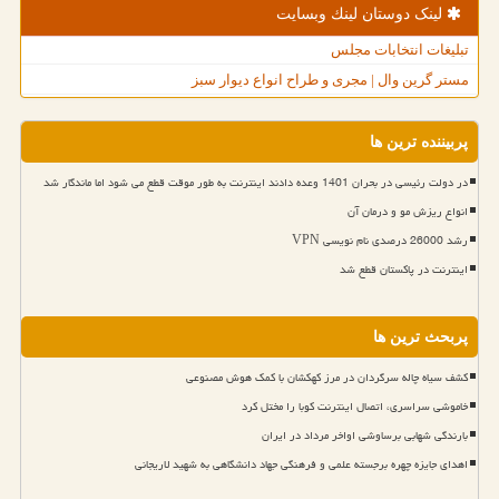
لینک دوستان لینك وبسایت
تبلیغات انتخابات مجلس
مستر گرین وال | مجری و طراح انواع دیوار سبز
پربیننده ترین ها
در دولت رئیسی در بحران 1401 وعده دادند اینترنت به طور موقت قطع می شود اما ماندگار شد
انواع ریزش مو و درمان آن
رشد 26000 درصدی نام نویسی VPN
اینترنت در پاکستان قطع شد
پربحث ترین ها
کشف سیاه چاله سرگردان در مرز کهکشان با کمک هوش مصنوعی
خاموشی سراسری، اتصال اینترنت کوبا را مختل کرد
بارندگی شهابی برساوشی اواخر مرداد در ایران
اهدای جایزه چهره برجسته علمی و فرهنگی جهاد دانشگاهی به شهید لاریجانی