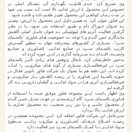
وی تصریح کرد: عـدم قابلیـت نگهـداری آن، مشـکل اصلی در
خصـوص ایـن محصـول با ارزش غذایی بالا است کـه سبب می شود
در مدت زمـان کوتاهـی این محصول تغییـر طعـم داده و فاسـد شـود.
این فناور عنوان کرد: به همیـن دلیـل ایـن محصـول بـا ارزش، بیشـتر
بـه عنـوان خـوراک دام و طیـور اسـتفاده می شـود، بـا در نظـر
گرفتـن فعالیـت آنزیم های لیپولیتیکی بـه عنوان عامـل اصلی کاهـش
مانـدگاری جنین گنـدم و با توجه بـه خصوصیت هـای فناوری "پالسـمای
سـرد"، بسـیاری از کشـورهای پیشـرفته جهان به منظور گسـترش
کاربرد پالسـمای ســرد در صنایـع غذایـی، کشـاورزی و صنایــع
وابســته، اقــدام بــه ســرمایه گذاری در ایــن حوزه کرده اند.
بدخش خاطرنشان کرد: تابحال پژوهش هـای زیادی تأثیـر پالسـمای
سـرد در غیرفعالســازی بسـیاری از گونه هـای میکروبـی را اثبـات
کرده انـد، این دفعه هم ما بعنوان یک شرکت فناور نانویی فعـال در
حـوزه پالسـما ایـن فنـاوری را در زمینـه کاهــش بــار میکروبــی و
غیرفعالســازی آنزیم هــا در مـواد غذایــی و گیاهـان دارویــی بــه کار
گرفتـه ایم.
وی اظهار داشت: ایــن مجموعه فناور موفـق شـده بـا اسـتفاده از
فنـاوری پالسـمای سـرد، گام ارزشـمندی در جهـت تبدیـل جنیـن گنـدم
از محصـول جانبـی و یـا دور ریـز صنعتـی، بـه محصـول تجـاری بـا
ارزش غذایـی بـالا بـردارد.
مدیرعامل این شرکت فناور اضافه کرد: ایــن مجموعـه همچنیـن در
زمینــه اصــلاح بذرهــای کشــاورزی و میکروب زدایــی ســطوح
مــواد غذایــی بــا کمــک پالسـمای ســرد نیـز فعالیـت دارد.