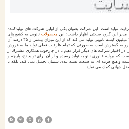
ظرفیت تولید است. این شركت بعنوان یكی از اولین شركت های تولیدكننده
محصولات
نانویی به كشورهای
تاجیكستان، عمان، تركمنستان، ارمنستان، آذربایجان، عراق، سوریه، قزاقستان، گرجستان و ازبكستان صادر گردیده است. هم اكنون این شركت ماهانه ۷ میلیون كیسه نانویی تولید می كند كه از این میزان بیشتر از ۳۵ درصد آن
 هم رو به گسترش است به صورتی كه تمام ظرفیت فعلی تولید ما به فروش
ا در اختیار شركت های دیگر قرار دهیم تا در چارچوب همكاری مشترك از
كه برپایه فناوری نانو به تولید رسیده و از آن برای تولید نخ، پارچه و
ست و هیچ هزینه ای به صنعت بسته بندی سیمان تحمیل نمی كند، بلكه با
ضل جهانی كمك می نماید.
X