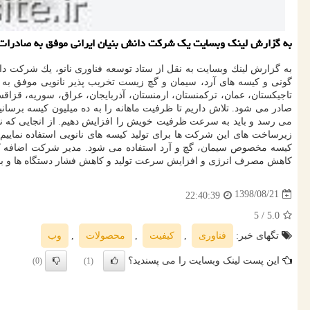
به گزارش لینك وبسایت یك شركت دانش بنیان ایرانی موفق به صادرات ۲.۵ میلیون دلاری كیسه های نانویی زیست تخریب پذیر شد
به گزارش لینك وبسایت به نقل از ستاد توسعه فناوری نانو، یك شركت داش
گونی و كیسه های آرد، سیمان و گچ زیست تخریب پذیر نانویی موفق به صادرات ماهانه بیشتر از ۲٫۵ میلیون كیسه نانویی شده است. بهزاد غف
صادر می شود. تلاش داریم تا ظرفیت ماهانه را به ده میلیون كیسه برسا
می رسد و باید به سرعت ظرفیت خویش را افزایش دهیم. از انجایی كه نیا
زیرساخت های این شركت ها برای تولید كیسه های نانویی استفاده نماییم. و
كیسه مخصوص سیمان، گچ و آرد استفاده می شود. مدیر شركت اضافه كرد: ت
كاهش مصرف انرژی و افزایش سرعت تولید و كاهش فشار دستگاه ها و بالا
1398/08/21
22:40:39
/ 5
5.0
تگهای خبر:
فناوری
,
كیفیت
,
محصولات
,
وب
این پست لینک وبسایت را می پسندید؟
(0)
(1)