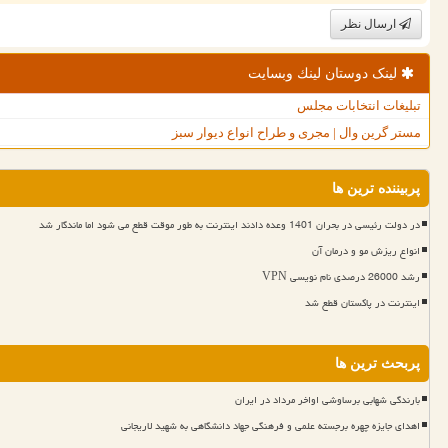
ارسال نظر
لینک دوستان لینك وبسایت
تبلیغات انتخابات مجلس
مستر گرین وال | مجری و طراح انواع دیوار سبز
پربیننده ترین ها
در دولت رئیسی در بحران 1401 وعده دادند اینترنت به طور موقت قطع می شود اما ماندگار شد
انواع ریزش مو و درمان آن
رشد 26000 درصدی نام نویسی VPN
اینترنت در پاکستان قطع شد
پربحث ترین ها
بارندگی شهابی برساوشی اواخر مرداد در ایران
اهدای جایزه چهره برجسته علمی و فرهنگی جهاد دانشگاهی به شهید لاریجانی