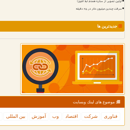
اولین تصویر از ستاره همدم ابط الجوزا
سرقت چندین میلیون دلار در ۲۵ دقیقه
جدیدترین ها
موضوع های لینك وبسایت
فناوری
شركت
اقتصاد
وب
آموزش
بین المللی