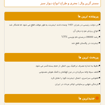
مستر گرین وال | مجری و طراح انواع دیوار سبز
پربیننده ترین ها
در دولت رئیسی در بحران 1401 وعده دادند اینترنت به طور موقت قطع می شود اما ماندگار شد
انواع ریزش مو و درمان آن
رشد 26000 درصدی نام نویسی VPN
اینترنت در پاکستان قطع شد
پربحث ترین ها
دقیقا به اندازه مصرف ترافیک بین الملل از حجم بسته کسر می شود
کشف سیاه چاله سرگردان در مرز کهکشان با کمک هوش مصنوعی
خاموشی سراسری، اتصال اینترنت کوبا را مختل کرد
بارندگی شهابی برساوشی اواخر مرداد در ایران
جدیدترین ها