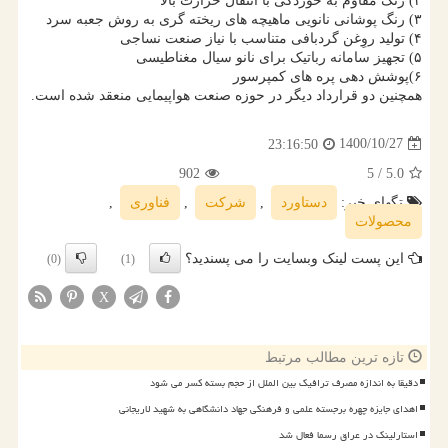
۲) رنگ مقاوم به خوردگی با انتقال حرارت بالا
۳) رنگ پوشانی نانویی ماهیچه های ریخته گری به روش جعبه سرد
۴) تولید روِغن گردبافی متناسب با نیاز صنعت نساجی
۵) تجهیز سامانه رباتیک برای نانو سیال مغناطیسی
۶)پوشش دهی پره های کمپرسور
همچنین دو قرارداد دیگر در حوزه صنعت هواپیمایی منعقد شده است.
1400/10/27
23:16:50
902
/ 5
5.0
تگهای خبر:
دستاورد
,
شركت
,
فناوری
,
محصولات
این پست لینک وبسایت را می پسندید؟
(0)
(1)
X
تازه ترین مطالب مرتبط
دقیقا به اندازه مصرف ترافیک بین الملل از حجم بسته کسر می شود
اهدای جایزه چهره برجسته علمی و فرهنگی جهاد دانشگاهی به شهید لاریجانی
استارلینک در عراق رسما فعال شد