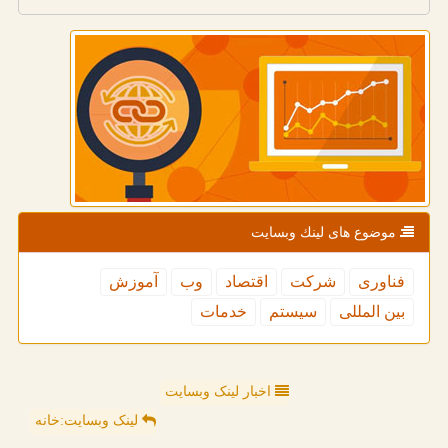
موضوع های لینك وبسایت
فناوری
شركت
اقتصاد
وب
آموزش
بین المللی
سیستم
خدمات
اخبار لینک وبسایت
لینک وبسایت:خانه