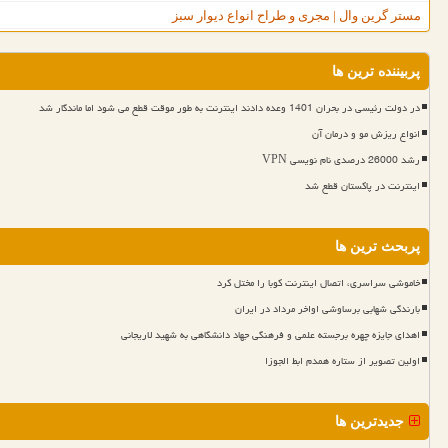
مستر گرین وال | مجری و طراح انواع دیوار سبز
پربیننده ترین ها
در دولت رئیسی در بحران 1401 وعده دادند اینترنت به طور موقت قطع می شود اما ماندگار شد
انواع ریزش مو و درمان آن
رشد 26000 درصدی نام نویسی VPN
اینترنت در پاکستان قطع شد
پربحث ترین ها
خاموشی سراسری، اتصال اینترنت کوبا را مختل کرد
بارندگی شهابی برساوشی اواخر مرداد در ایران
اهدای جایزه چهره برجسته علمی و فرهنگی جهاد دانشگاهی به شهید لاریجانی
اولین تصویر از ستاره همدم ابط الجوزا
جدیدترین ها