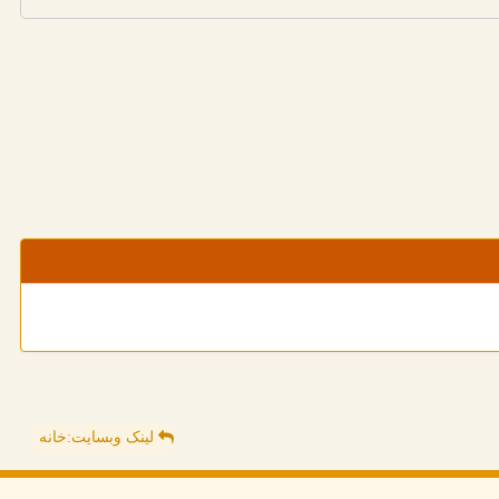
لینک وبسایت:خانه