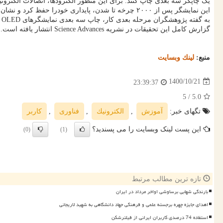
یک چاپگر سه بعدی چاپ کنند. برای این منظور الکترودها، اتصالات الکترو
این نمایشگر پس از ۲۰۰۰ چرخه تا شدن، پایداری خودرا حفظ کرد و نشان داد که می توان از آن در حوزه های مختلف همچون ساخت تجهیزات الکترونیکی پوشیدنی و نرم بهره برد.
به گفته پژوهشگران مرحله بعدی کار، چاپ سه بعدی نمایشگرهای OLED جدیدی است که وضوح تصویری بالاتری داشته و شفافیت آنها بهینه باشد.
گزارش کامل این تحقیقات در نشریه Science Advances انتشار یافته است.
منبع:
لینك وبسایت
1400/10/21
23:39:37
/ 5
5.0
تگهای خبر:
آموزش
,
الكترونیك
,
فناوری
,
كاربر
این پست لینک وبسایت را می پسندید؟
(0)
(1)
تازه ترین مطالب مرتبط
بارندگی شهابی برساوشی اواخر مرداد در ایران
اهدای جایزه چهره برجسته علمی و فرهنگی جهاد دانشگاهی به شهید لاریجانی
استفاده 74 درصدی کاربران ایرانی از فیلترشکن