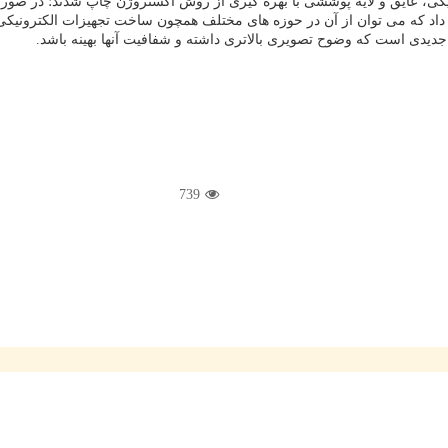
نیکی، عایق و لایه پوششی با بهره گیری از روش اکستروژن چاپ شدند؛ در صورت
739