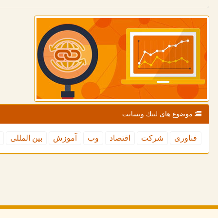
موضوع های لینك وبسایت
فناوری
شركت
اقتصاد
وب
آموزش
بین المللی