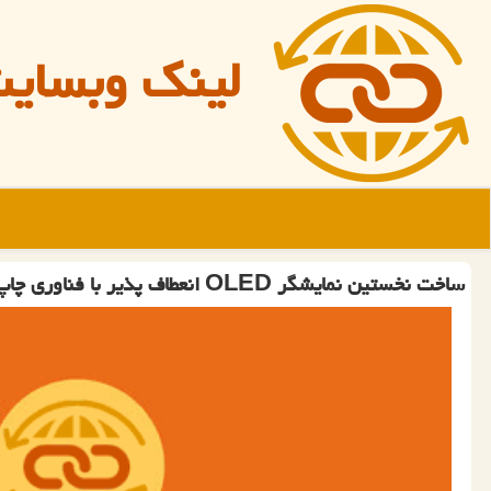
لینک وبسای
ساخت نخستین نمایشگر OLED انعطاف پذیر با فناوری چاپ سه بعدی