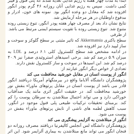
ابتدا به مدت چهار هفته با رژیم غذایی تغذیه شدند که پلی فنول و فیبر
کمی داشت. سپس به رژیم غذایی آنان روزانه ۴۶ گرم پودر انگور
افزوده شد که معادل دو وعده انگور بود. نمونه های خون، ادرار و
مدفوع داوطلبان در هر مرحله آزمایش شد.
نتایج نشان داد بعد از مصرف چهار هفته پودر انگور، تنوع زیستی روده
متنوع شد. تنوع زیستی روده با تقویت سیستم ایمنی مرتبط می باشد.
از طرفی
سطح باکتری Akkermansia که تاثیر مثبتی بر سطح گلوکز و سوخت و
ساز لیپید دارد نیز افزوده شد.
در ادامه مشخص شد سطح کلسترول کلی ۶.۱ درصد و LDL به
میزان ۵.۹ درصد کم شد. برخی اسیدهای استروئیدی صفرا نیز ۴۰.۹
درصد کم شد. این اسیدها در سوخت و ساز کلسترول نقش دارند.
تعدادی از خواص دیگر انگور عبارتند از:
انگور از پوست انسان در مقابل خورشید محافظت می کند
پژوهشگران دانشگاه آلاباما واقع در بیرمنگهام آمریکا دریافتند انگور
قادر می باشد از پوست انسان در مقابل پرتوهای ماوراء بنفش نور
خورشید محافظت کند. در حقیقت انگور اثری مانند یک ضدآفتاب
خوراکی دارد و می تواند احتمال مبتلاشدن به سرطان پوست را کم
کند. برمبنای تحقیقات ترکیبات طبیعی پلی فنول موجود در انگور،
سبب کاهش لطمه های ناشی از تابش پرتوهای ماوراء بنفش در
پوست می شود.
انگور از مبتلاشدن به آلزایمر پیشگیری می کند
پژوهشگران دانشگاه لس آنجلس کالیفرنیا دریافتند مصرف روزانه دو
فنجان انگور می تواند مانع مبتلاشدن به بیماری آلزایمر شود. این اثر