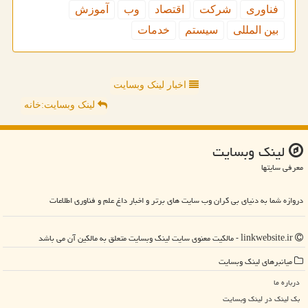
فناوری
شركت
اقتصاد
وب
آموزش
بین المللی
سیستم
خدمات
اخبار لینک وبسایت
لینک وبسایت:خانه
لینك وبسایت
معرفی سایتها
دروازه شما به دنیای بی کران وب سایت های برتر و اخبار داغ علم و فناوری اطلاعات
linkwebsite.ir - مالکیت معنوی سایت لینك وبسایت متعلق به مالکین آن می باشد
میانبرهای لینك وبسایت
درباره ما
بک لینک در لینك وبسایت