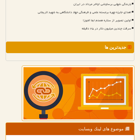
بارندگی شهابی برساوشی اواخر مرداد در ایران
اهدای جایزه چهره برجسته علمی و فرهنگی جهاد دانشگاهی به شهید لاریجانی
اولین تصویر از ستاره همدم ابط الجوزا
سرقت چندین میلیون دلار در ۲۵ دقیقه
جدیدترین ها
موضوع های لینك وبسایت