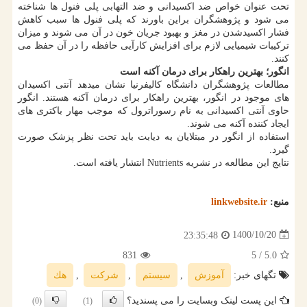
تحت عنوان خواص ضد اکسیدانی و ضد التهابی پلی فنول ها شناخته
می شود و پژوهشگران براین باورند که پلی فنول ها سبب کاهش
فشار اکسیدشدن در مغز و بهبود جریان خون در آن می شوند و میزان
ترکیبات شیمیایی لازم برای افزایش کارآیی حافظه را در آن حفظ می
کنند.
انگور‎؛ بهترین راهکار برای درمان آکنه است
مطالعات پژوهشگران دانشگاه کالیفرنیا نشان میدهد آنتی اکسیدان
های موجود در انگور، بهترین راهکار برای درمان آکنه هستند. انگور
حاوی آنتی اکسیدانی به نام رسوراترول که موجب مهار باکتری های
ایجاد کننده آکنه می شوند.
استفاده از انگور در مبتلایان به دیابت باید تحت نظر پزشک صورت
گیرد.
نتایج این مطالعه در نشریه Nutrients انتشار یافته است.
منبع:
linkwebsite.ir
1400/10/20
23:35:48
831
/ 5
5.0
تگهای خبر:
آموزش
,
سیستم
,
شركت
,
هك
این پست لینک وبسایت را می پسندید؟
(0)
(1)