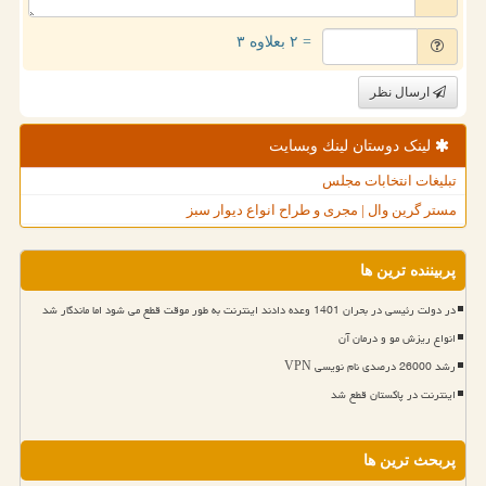
= ۲ بعلاوه ۳
ارسال نظر
لینک دوستان لینك وبسایت
تبلیغات انتخابات مجلس
مستر گرین وال | مجری و طراح انواع دیوار سبز
پربیننده ترین ها
در دولت رئیسی در بحران 1401 وعده دادند اینترنت به طور موقت قطع می شود اما ماندگار شد
انواع ریزش مو و درمان آن
رشد 26000 درصدی نام نویسی VPN
اینترنت در پاکستان قطع شد
پربحث ترین ها