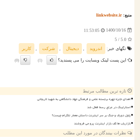
منبع:
linkwebsite.ir
1400/10/16
11:53:05
/ 5
5.0
تگهای خبر:
اندروید
,
دیجیتال
,
شركت
,
كاربر
این پست لینک وبسایت را می پسندید؟
(0)
(1)
تازه ترین مطالب مرتبط
اهدای جایزه چهره برجسته علمی و فرهنگی جهاد دانشگاهی به شهید لاریجانی
استارلینک در عراق رسما فعال شد
پاول دورف و جنگ بر سر اینترنت داستان معمار تلگرام چیست؟
بازاریاب ها کف بازار اینترنت پرو می فروشند
نظرات بینندگان در مورد این مطلب