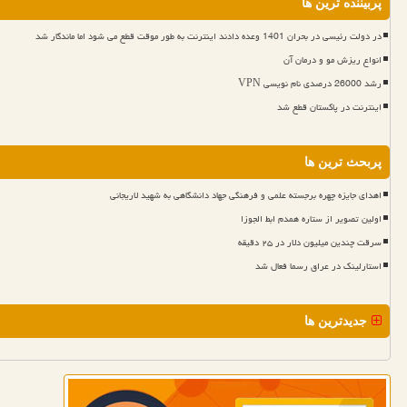
پربیننده ترین ها
در دولت رئیسی در بحران 1401 وعده دادند اینترنت به طور موقت قطع می شود اما ماندگار شد
انواع ریزش مو و درمان آن
رشد 26000 درصدی نام نویسی VPN
اینترنت در پاکستان قطع شد
پربحث ترین ها
اهدای جایزه چهره برجسته علمی و فرهنگی جهاد دانشگاهی به شهید لاریجانی
اولین تصویر از ستاره همدم ابط الجوزا
سرقت چندین میلیون دلار در ۲۵ دقیقه
استارلینک در عراق رسما فعال شد
جدیدترین ها