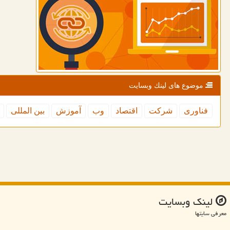
موضوع های لینك وبسایت
فناوری
شركت
اقتصاد
وب
آموزش
بین المللی
لینك وبسایت
معرفی سایتها